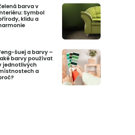
Zelená barva v
interiéru: Symbol
přírody, klidu a
harmonie
Feng-šuej a barvy –
jaké barvy používat
v jednotlivých
místnostech a
proč?