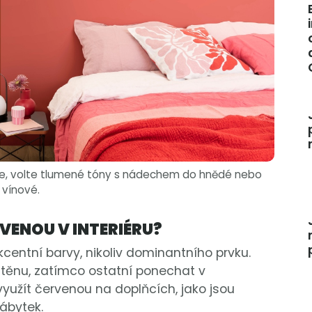
ce, volte tlumené tóny s nádechem do hnědé nebo
vínové.
VENOU V INTERIÉRU?
akcentní barvy, nikoliv dominantního prvku.
stěnu, zatímco ostatní ponechat v
využít červenou na doplňcích, jako jsou
nábytek.