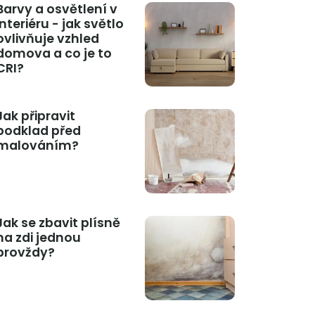
Barvy a osvětlení v
interiéru - jak světlo
ovlivňuje vzhled
domova a co je to
CRI?
Jak připravit
podklad před
malováním?
Jak se zbavit plísně
na zdi jednou
provždy?