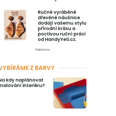
Ručně vyráběné
dřevěné náušnice
dodají vašemu stylu
přírodní krásu a
poctivou ruční práci
od HandyYeti.cz.
Reklama
VYBÍRÁME Z BARVY
Na kdy naplánovat
malování interiéru?