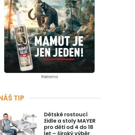
Reklama
NÁŠ TIP
Dětské rostoucí
židle a stoly MAYER
pro děti od 4 do 18
let – široký výběr