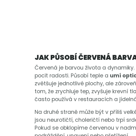
JAK PŮSOBÍ ČERVENÁ BARV
Červená je barvou života a dynamiky. 
pocit radosti. Působí teple a
umí optic
zvětšuje jednotlivé plochy, ale zároveň
tom, že zrychluje tep, zvyšuje krevní tl
často používá v restauracích a jídeln
Na druhé straně může být v příliš velké 
jsou neurotičtí, choleričtí nebo trpí sr
Pokud se obklopíme červenou v nadm
podráždění, unavení nebo přetížení.