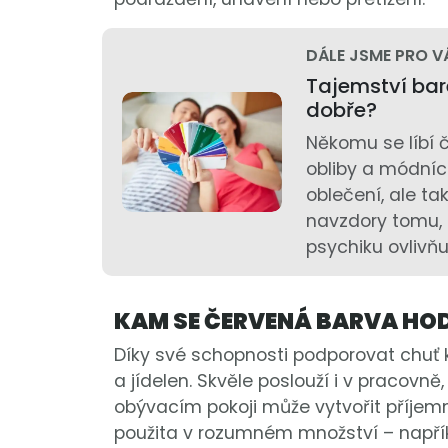
DÁLE JSME PRO V
Tajemství bare
dobře?
Někomu se líbí 
obliby a módníc
oblečení, ale ta
navzdory tomu, 
psychiku ovlivňu
KAM SE ČERVENÁ BARVA HOD
Díky své schopnosti podporovat chuť k
a jídelen. Skvěle poslouží i v pracovně,
obývacím pokoji může vytvořit příjem
použita v rozumném množství – napřík