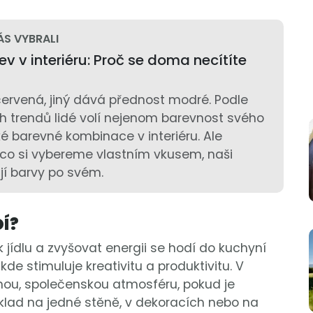
ÁS VYBRALI
v v interiéru: Proč se doma necítíte
červená, jiný dává přednost modré. Podle
h trendů lidé volí nejenom barevnost svého
ké barevné kombinace v interiéru. Ale
co si vybereme vlastním vkusem, naši
jí barvy po svém.
Í?
 jídlu a zvyšovat energii se hodí do kuchyní
 kde stimuluje kreativitu a produktivitu. V
nou, společenskou atmosféru, pokud je
lad na jedné stěně, v dekoracích nebo na