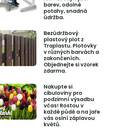
barev, odolné
potahy, snadná
údržba.
Bezúdržbový
plastový plot z
Traplastu. Plotovky
v různých barvách a
zakončeních.
Objednejte si vzorek
zdarma.
Nakupte si
cibuloviny pro
podzimní výsadbu
včas! Rostou v
každé půdě a na jaře
vás oslní záplavou
květů.