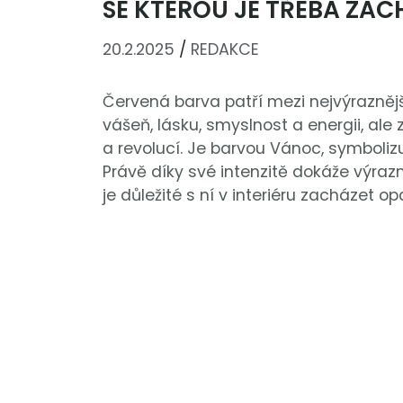
SE KTEROU JE TŘEBA ZA
20.2.2025
/
REDAKCE
Červená barva patří mezi nejvýraznější
vášeň, lásku, smyslnost a energii, al
a revolucí. Je barvou Vánoc, symboliz
Právě díky své intenzitě dokáže výrazně
je důležité s ní v interiéru zacházet op