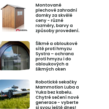
Montované
plechové zahradní
domky za skvělé
ceny - různé
rozměry, barvy a
způsoby provedení.
Šikmé a obloukové
sítě proti hmyzu
Systra – ochrana
proti hmyzu i do
obloukových a
šikmých oken
Robotické sekačky
Mammotion Luba a
Yuka bez kabelu.
Chytré sečení nové
generace - vyberte
si svou ještě dnes!