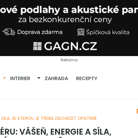
Reklama
Přepnout dropdown
Přepnout dropdown
INTERIER
ZAHRADA
RECEPTY
A SÍLA, SE KTEROU JE TŘEBA ZACHÁZET OPATRNĚ
RU: VÁŠEŇ, ENERGIE A SÍLA,