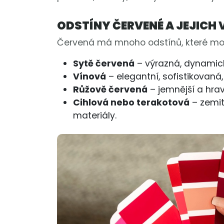
ODSTÍNY ČERVENÉ A JEJICH
Červená má mnoho odstínů, které moh
Sytě červená
– výrazná, dynamick
Vínová
– elegantní, sofistikovaná,
Růžově červená
– jemnější a hravě
Cihlová nebo terakotová
– zemit
materiály.