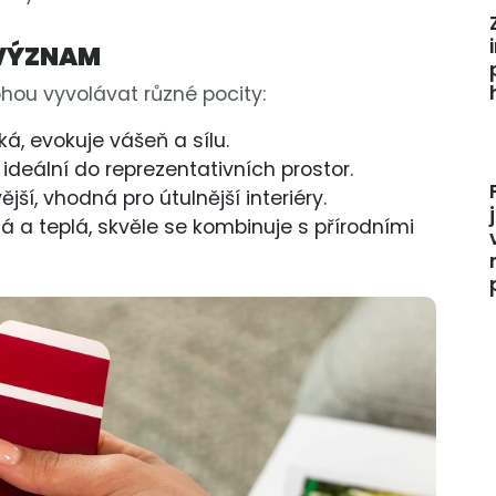
 VÝZNAM
ou vyvolávat různé pocity:
á, evokuje vášeň a sílu.
 ideální do reprezentativních prostor.
jší, vhodná pro útulnější interiéry.
á a teplá, skvěle se kombinuje s přírodními