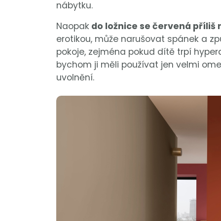
nábytku.
Naopak
do ložnice se červená příliš
erotikou, může narušovat spánek a způ
pokoje, zejména pokud dítě trpí hyper
bychom ji měli používat jen velmi omez
uvolnění.