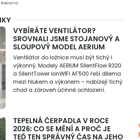
Reklama
NKY
VYBÍRÁTE VENTILÁTOR?
SROVNALI JSME STOJANOVÝ A
SLOUPOVÝ MODEL AERIUM
Ventilátor do ložnice musí být tichý i
výkonný. Modely AERIUM SilentFlow R320
a SilentTower IonWIFI AF500 řeší dilema
mezi hlukem a výkonem – nabízejí tichý
chod a zároveň účinné ochlazení.
TEPELNÁ ČERPADLA V ROCE
2026: CO SE MĚNÍ A PROČ JE
TEĎ TEN SPRÁVNÝ ČAS NA JEHO