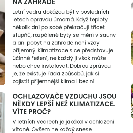
NA ZAHRADĚ
Letní vedra dokážou být v posledních
letech opravdu úmorná. Když teploty
několik dní po sobě překračují třicet
stupňů, rozpálené byty se mění v sauny
a ani pobyt na zahradě není vždy
příjemný. Klimatizace sice představuje
účinné řešení, ne každý ji však může
nebo chce instalovat. Dobrou zprávou
je, že existuje řada způsobů, jak si
zajistit příjemnější klima i bez ní.
OCHLAZOVAČE VZDUCHU JSOU
NĚKDY LEPŠÍ NEŽ KLIMATIZACE.
VÍTE PROČ?
V letních vedrech je jakékoliv ochlazení
vítané. Ovšem ne každý snese