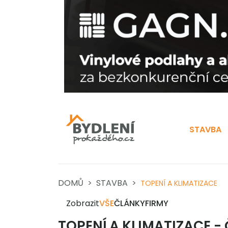
STAVBA
DOMŮ
STAVBA
TOPENÍ A KLIMATIZACE
Zobrazit
VŠE
ČLÁNKY
FIRMY
TOPENÍ A KLIMATIZACE -