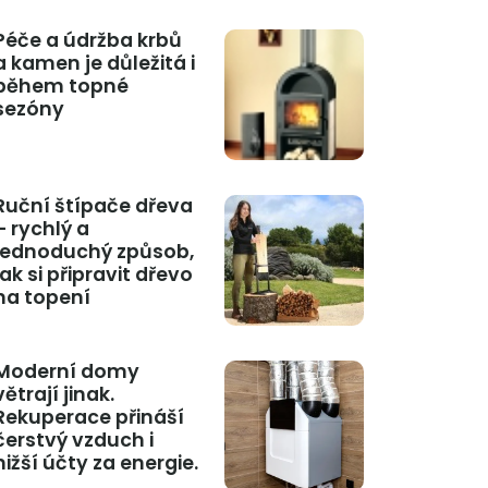
Péče a údržba krbů
a kamen je důležitá i
během topné
sezóny
Ruční štípače dřeva
– rychlý a
jednoduchý způsob,
jak si připravit dřevo
na topení
Moderní domy
větrají jinak.
Rekuperace přináší
čerstvý vzduch i
nižší účty za energie.