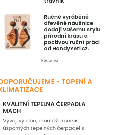
trávník
Ručně vyráběné
dřevěné náušnice
dodají vašemu stylu
přírodní krásu a
poctivou ruční práci
od HandyYeti.cz.
Reklama
DOPORUČUJEME - TOPENÍ A
KLIMATIZACE
KVALITNÍ TEPELNÁ ČERPADLA
MACH
Vývoj, výroba, montáž a servis
úsporných tepelných čerpadel s