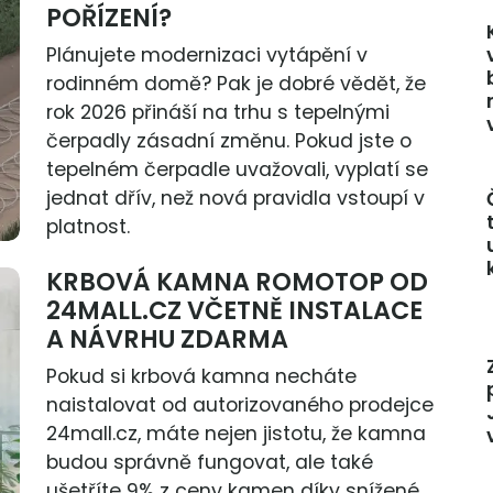
POŘÍZENÍ?
Plánujete modernizaci vytápění v
rodinném domě? Pak je dobré vědět, že
rok 2026 přináší na trhu s tepelnými
čerpadly zásadní změnu. Pokud jste o
tepelném čerpadle uvažovali, vyplatí se
jednat dřív, než nová pravidla vstoupí v
platnost.
KRBOVÁ KAMNA ROMOTOP OD
24MALL.CZ VČETNĚ INSTALACE
A NÁVRHU ZDARMA
Pokud si krbová kamna necháte
naistalovat od autorizovaného prodejce
24mall.cz, máte nejen jistotu, že kamna
budou správně fungovat, ale také
ušetříte 9% z ceny kamen díky snížené