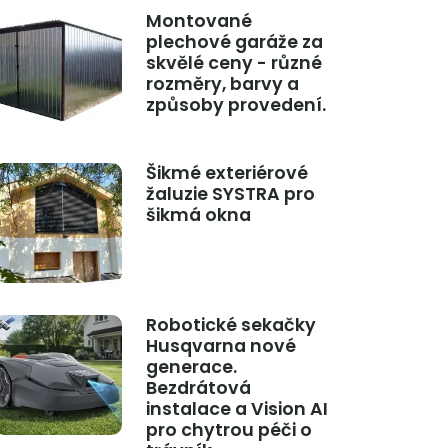
Montované
plechové garáže za
skvělé ceny - různé
rozměry, barvy a
způsoby provedení.
Šikmé exteriérové
žaluzie SYSTRA pro
šikmá okna
Robotické sekačky
Husqvarna nové
generace.
Bezdrátová
instalace a Vision AI
pro chytrou péči o