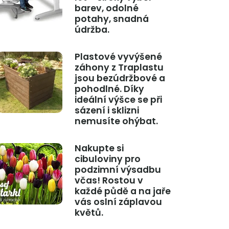
barev, odolné
potahy, snadná
údržba.
Plastové vyvýšené
záhony z Traplastu
jsou bezúdržbové a
pohodlné. Díky
ideální výšce se při
sázení i sklizni
nemusíte ohýbat.
Nakupte si
cibuloviny pro
podzimní výsadbu
včas! Rostou v
každé půdě a na jaře
vás oslní záplavou
květů.