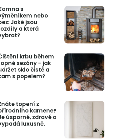
Kamna s
výměníkem nebo
bez: Jaké jsou
rozdíly a která
vybrat?
Čištění krbu během
topné sezóny - jak
udržet sklo čisté a
kam s popelem?
Znáte topení z
přírodního kamene?
Je úsporné, zdravé a
vypadá luxusně.