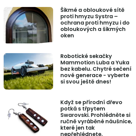
Šikmé a obloukové sítě
proti hmyzu Systra –
ochrana proti hmyzu i do
obloukových a šikmých
oken
Robotické sekačky
Mammotion Luba a Yuka
bez kabelu. Chytré sečení
nové generace - vyberte
si svou ještě dnes!
Když se přírodní dřevo
potká s třpytem
Swarovski. Prohlédněte si
ručně vyráběné náušnice,
které jen tak
nepřehlédnete.