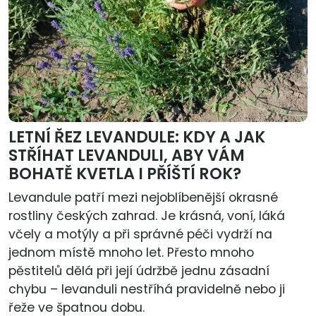
LETNÍ ŘEZ LEVANDULE: KDY A JAK
STŘÍHAT LEVANDULI, ABY VÁM
BOHATĚ KVETLA I PŘÍŠTÍ ROK?
Levandule patří mezi nejoblíbenější okrasné
rostliny českých zahrad. Je krásná, voní, láká
včely a motýly a při správné péči vydrží na
jednom místě mnoho let. Přesto mnoho
pěstitelů dělá při její údržbě jednu zásadní
chybu – levanduli nestříhá pravidelně nebo ji
řeže ve špatnou dobu.