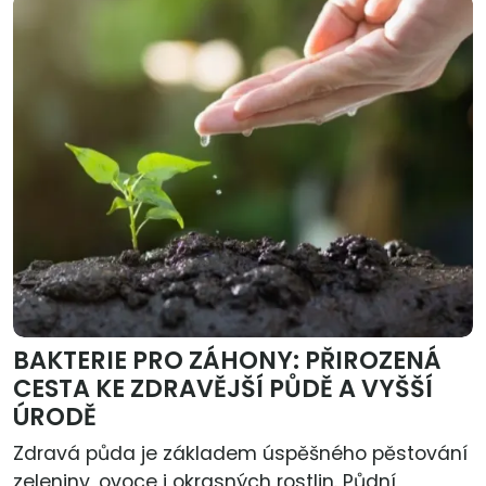
BAKTERIE PRO ZÁHONY: PŘIROZENÁ
CESTA KE ZDRAVĚJŠÍ PŮDĚ A VYŠŠÍ
ÚRODĚ
Zdravá půda je základem úspěšného pěstování
zeleniny, ovoce i okrasných rostlin. Půdní