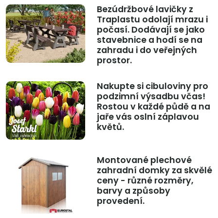
Bezúdržbové lavičky z
Traplastu odolají mrazu i
počasí. Dodávají se jako
stavebnice a hodí se na
zahradu i do veřejných
prostor.
Nakupte si cibuloviny pro
podzimní výsadbu včas!
Rostou v každé půdě a na
jaře vás oslní záplavou
květů.
Montované plechové
zahradní domky za skvělé
ceny - různé rozměry,
barvy a způsoby
provedení.