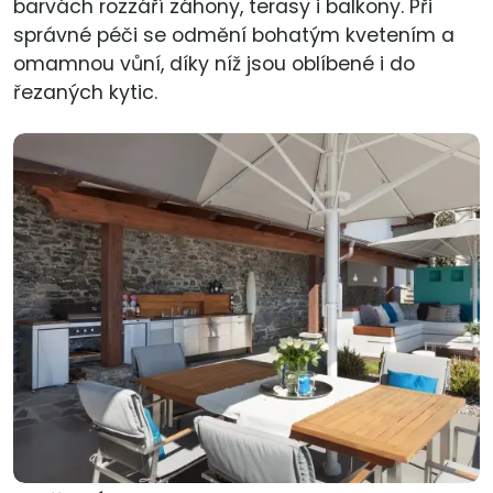
barvách rozzáří záhony, terasy i balkony. Při
správné péči se odmění bohatým kvetením a
omamnou vůní, díky níž jsou oblíbené i do
řezaných kytic.