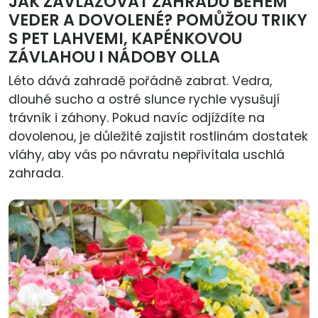
JAK ZAVLAŽOVAT ZAHRADU BĚHEM
VEDER A DOVOLENÉ? POMŮŽOU TRIKY
S PET LAHVEMI, KAPÉNKOVOU
ZÁVLAHOU I NÁDOBY OLLA
Léto dává zahradě pořádně zabrat. Vedra,
dlouhé sucho a ostré slunce rychle vysušují
trávník i záhony. Pokud navíc odjíždíte na
dovolenou, je důležité zajistit rostlinám dostatek
vláhy, aby vás po návratu nepřivítala uschlá
zahrada.