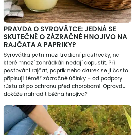
PRAVDA O SYROVÁTCE: JEDNÁ SE
SKUTEČNĚ O ZÁZRAČNÉ HNOJIVO NA
RAJČATA A PAPRIKY?
Syrovátka patří mezi tradiční prostředky, na
které mnozí zahrádkáři nedají dopustit. Při
pěstování rajčat, paprik nebo okurek se jí často
připisují téměř zázračné účinky – od podpory
růstu až po ochranu před chorobami. Opravdu
dokáže nahradit běžná hnojiva?