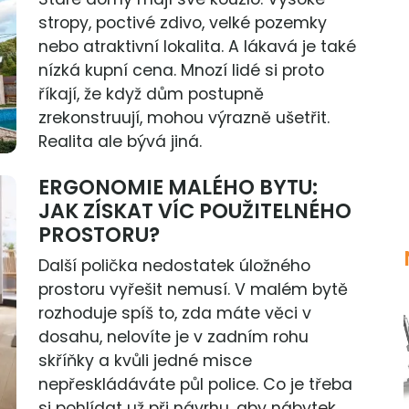
stropy, poctivé zdivo, velké pozemky
nebo atraktivní lokalita. A lákavá je také
nízká kupní cena. Mnozí lidé si proto
říkají, že když dům postupně
zrekonstruují, mohou výrazně ušetřit.
Realita ale bývá jiná.
ERGONOMIE MALÉHO BYTU:
JAK ZÍSKAT VÍC POUŽITELNÉHO
PROSTORU?
Další polička nedostatek úložného
prostoru vyřešit nemusí. V malém bytě
rozhoduje spíš to, zda máte věci v
dosahu, nelovíte je v zadním rohu
skříňky a kvůli jedné misce
nepřeskládáváte půl police. Co je třeba
si pohlídat už při návrhu, aby nábytek