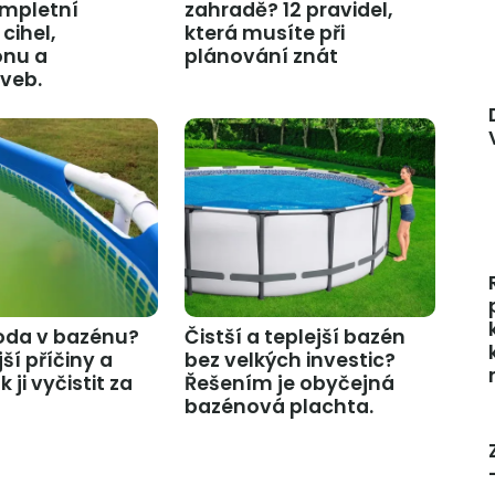
mpletní
zahradě? 12 pravidel,
cihel,
která musíte při
onu a
plánování znát
veb.
oda v bazénu?
Čistší a teplejší bazén
ší příčiny a
bez velkých investic?
 ji vyčistit za
Řešením je obyčejná
bazénová plachta.