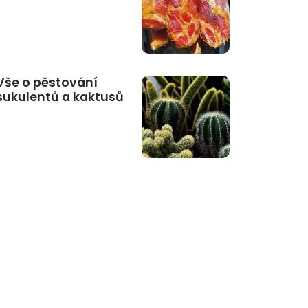
Vše o pěstování
sukulentů a kaktusů