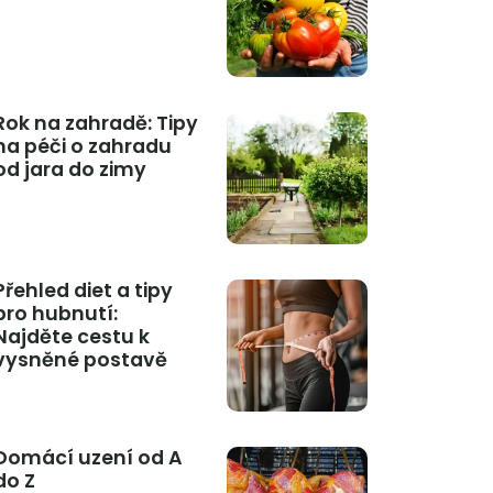
Rok na zahradě: Tipy
na péči o zahradu
od jara do zimy
Přehled diet a tipy
pro hubnutí:
Najděte cestu k
vysněné postavě
Domácí uzení od A
do Z