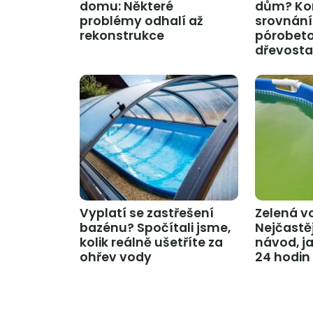
domu: Některé
dům? Ko
problémy odhalí až
srovnání 
rekonstrukce
pórobet
dřevosta
Vyplatí se zastřešení
Zelená v
bazénu? Spočítali jsme,
Nejčastěj
kolik reálně ušetříte za
návod, jak
ohřev vody
24 hodin