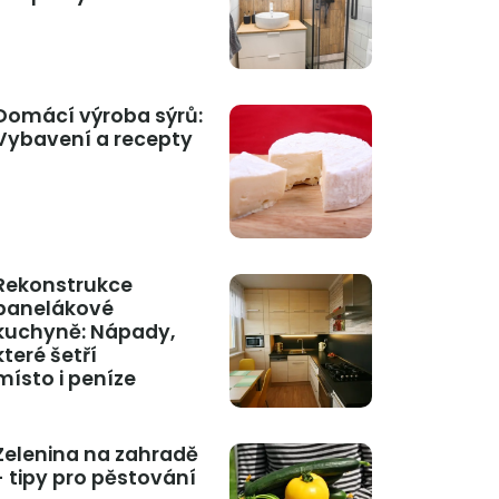
Domácí výroba sýrů:
Vybavení a recepty
Rekonstrukce
panelákové
kuchyně: Nápady,
které šetří
místo i peníze
Zelenina na zahradě
- tipy pro pěstování