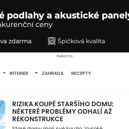
Reklama
Přepnout dropdown
Přepnout dropdown
INTERIER
ZAHRADA
RECEPTY
RIZIKA KOUPĚ STARŠÍHO DOMU:
NĚKTERÉ PROBLÉMY ODHALÍ AŽ
REKONSTRUKCE
Staré domy mají své kouzlo. Vysoké