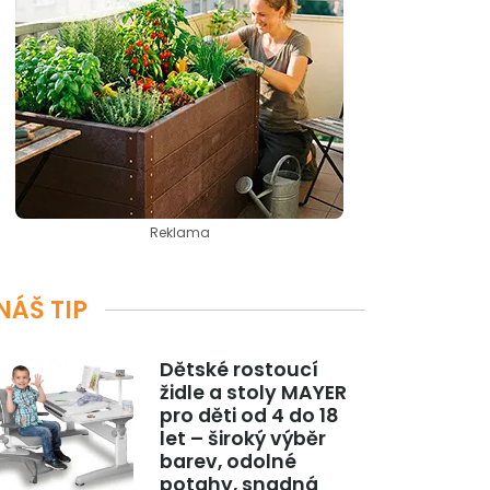
Reklama
NÁŠ TIP
Dětské rostoucí
židle a stoly MAYER
pro děti od 4 do 18
let – široký výběr
barev, odolné
potahy, snadná