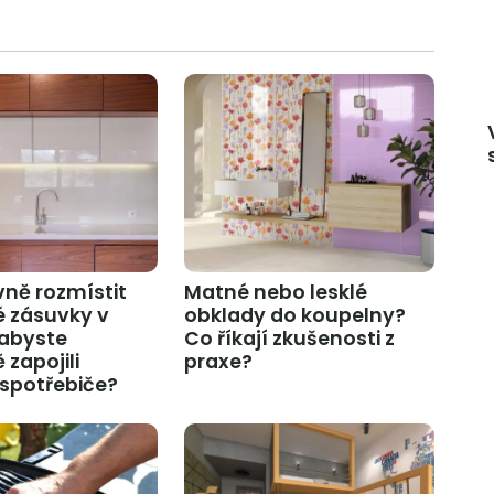
vně rozmístit
Matné nebo lesklé
é zásuvky v
obklady do koupelny?
 abyste
Co říkají zkušenosti z
zapojili
praxe?
spotřebiče?