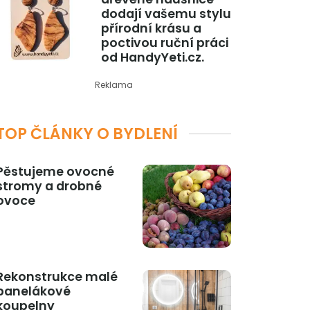
dodají vašemu stylu
přírodní krásu a
poctivou ruční práci
od HandyYeti.cz.
Reklama
TOP ČLÁNKY O BYDLENÍ
Pěstujeme ovocné
stromy a drobné
ovoce
Rekonstrukce malé
panelákové
koupelny