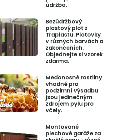
údržba.
Bezúdržbový
plastový plot z
Traplastu. Plotovky
v různých barvách a
zakončeních.
Objednejte si vzorek
zdarma.
Medonosné rostliny
vhodné pro
podzimní výsadbu
jsou jedinečným
zdrojem pylu pro
včely.
Montované
plechové garáže za