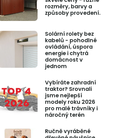
skvělé ceny - různé
rozměry, barvy a
způsoby provedení.
Solární rolety bez
kabelů - pohodlné
ovládání, úspora
energie i chytrá
domácnost v
jednom
Vybíráte zahradní
traktor? Srovnali
jsme nejlepší
modely roku 2026
pro malé trávníky i
náročný terén
Ručně vyráběné
dřevěné náušnice