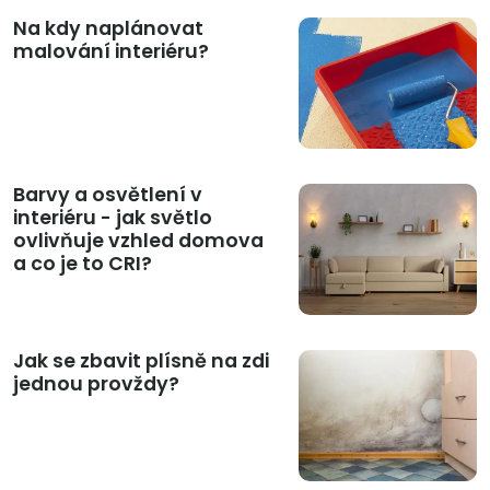
Na kdy naplánovat
malování interiéru?
Barvy a osvětlení v
interiéru - jak světlo
ovlivňuje vzhled domova
a co je to CRI?
Jak se zbavit plísně na zdi
jednou provždy?