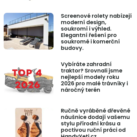
Screenové rolety nabízejí
moderní design,
soukromí i výhled.
Elegantní řešení pro
soukromé i komerční
budovy.
Vybíráte zahradní
traktor? Srovnali jsme
nejlepší modely roku
2026 pro malé trávníky i
náročný terén
Ručně vyráběné dřevěné
náušnice dodají vašemu
stylu přírodní krásu a
poctivou ruční práci od
HandyYeti.cz.