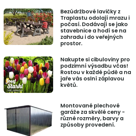
Bezúdržbové lavičky z
Traplastu odolají mrazu i
počasí. Dodávají se jako
stavebnice a hodí se na
zahradu i do veřejných
prostor.
Nakupte si cibuloviny pro
podzimní výsadbu včas!
Rostou v každé půdě a na
jaře vás oslní záplavou
květů.
Montované plechové
garáže za skvělé ceny -
různé rozměry, barvy a
způsoby provedení.