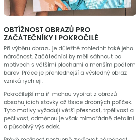
OBTÍŽNOST OBRAZŮ PRO
ZAČÁTEČNÍKY I POKROČILÉ
Při výběru obrazu je důležité zohlednit také jeho
náročnost. Začátečníci by měli sáhnout po
motivech s většími plochami a menším počtem
barev. Práce je přehlednější a výsledný obraz
vzniká rychleji.
Pokročilejší malíři mohou vybírat z obrazů
obsahujících stovky až tisíce drobných políček.
Tyto motivy vyžadují větší přesnost, trpělivost a
pečlivost, odměnou je však mimořádně detailní
a působivý výsledek.
Právě možnost postupně zvyšovat náročnost