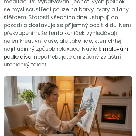
meditaci. Při vybarvování jednotlivých políček
se mysl soustředí pouze na barvy, tvary a tahy
štětcem. Starosti všedního dne ustupují do
pozadí a dostavuje se příjemný pocit klidu. Není
překvapením, že tento koníček vyhledávají
nejen kreativní duše, ale také lidé, kteří chtějí
najít účinný způsob relaxace. Navíc k
malování
podle čísel
nepotřebujete ani žádný zvláštní
umělecký talent.