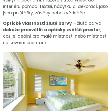
velkými plochami, můžete žlutou vnést do
interiéru pomocí textilií, nábytku či dekorací, jako
jsou polštářky, závěsy nebo květináče.
Optické vlastnosti
žluté barvy
– žlutá barva
dokáže prosvětlit a opticky zvětšit prostor
,
což je ideální pro malé místnosti nebo místnosti
se severní orientací.