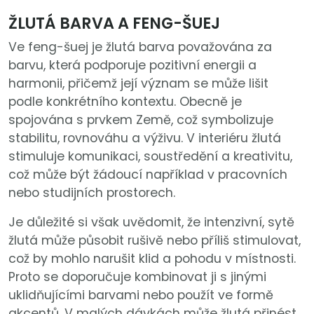
ŽLUTÁ BARVA A FENG-ŠUEJ
Ve feng-šuej je žlutá barva považována za
barvu, která podporuje pozitivní energii a
harmonii, přičemž její význam se může lišit
podle konkrétního kontextu. Obecně je
spojována s prvkem Země, což symbolizuje
stabilitu, rovnováhu a výživu. V interiéru žlutá
stimuluje komunikaci, soustředění a kreativitu,
což může být žádoucí například v pracovních
nebo studijních prostorech.
Je důležité si však uvědomit, že intenzivní, sytě
žlutá může působit rušivě nebo příliš stimulovat,
což by mohlo narušit klid a pohodu v místnosti.
Proto se doporučuje kombinovat ji s jinými
uklidňujícími barvami nebo použít ve formě
akcentů. V malých dávkách může žlutá přinést