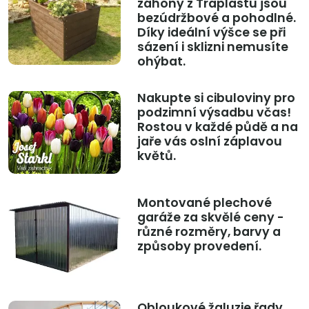
záhony z Traplastu jsou
bezúdržbové a pohodlné.
Díky ideální výšce se při
sázení i sklizni nemusíte
ohýbat.
Nakupte si cibuloviny pro
podzimní výsadbu včas!
Rostou v každé půdě a na
jaře vás oslní záplavou
květů.
Montované plechové
garáže za skvělé ceny -
různé rozměry, barvy a
způsoby provedení.
Obloukové žaluzie řady