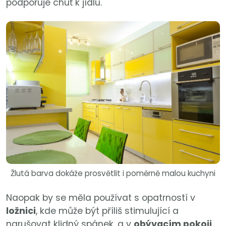
podporuje chuť k jídlu.
Žlutá barva dokáže prosvětlit i poměrně malou kuchyni
Naopak by se měla používat s opatrností v
ložnici
, kde může být příliš stimulující a
narušovat klidný spánek, a v
obývacím pokoji