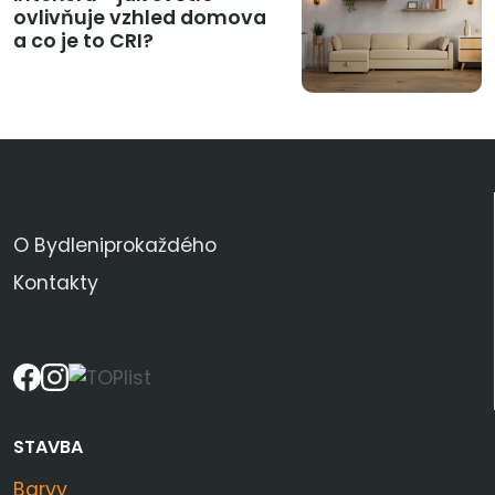
ovlivňuje vzhled domova
a co je to CRI?
KDO JSME
O Bydleniprokaždého
Kontakty
SLEDUJTE NÁS
STAVBA
Barvy