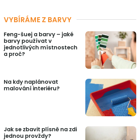
VYBÍRÁME Z BARVY
Feng-šuej a barvy – jaké
barvy používat v
jednotlivých místnostech
a proč?
Na kdy naplánovat
malování interiéru?
Jak se zbavit plísně na zdi
jednou provždy?