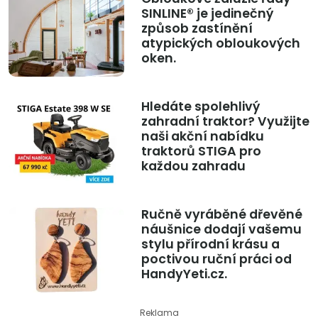
SINLINE® je jedinečný
způsob zastínění
atypických obloukových
oken.
Hledáte spolehlivý
zahradní traktor? Využijte
naši akční nabídku
traktorů STIGA pro
každou zahradu
Ručně vyráběné dřevěné
náušnice dodají vašemu
stylu přírodní krásu a
poctivou ruční práci od
HandyYeti.cz.
Reklama