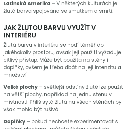
Latinská Amerika
– V některých kulturách je
žlutá barva spojována se smutkem a smrtí.
JAK ŽLUTOU BARVU VYUŽÍT V
INTERIÉRU
Žlutá barva v interiéru se hodí téměř do
jakéhokoliv prostoru, avšak její použití vyžaduje
citlivý přístup. Může být použita na stěny i
doplňky, ovšem je třeba dbát na její intenzitu a
množství.
Velké plochy
– světlejší odstíny žluté lze použít i
na větší plochy, například na jednu stěnu v
místnosti. Příliš sytá žlutá na všech stěnách by
však mohla být rušivá.
Doplňky
– pokud nechcete experimentovat s