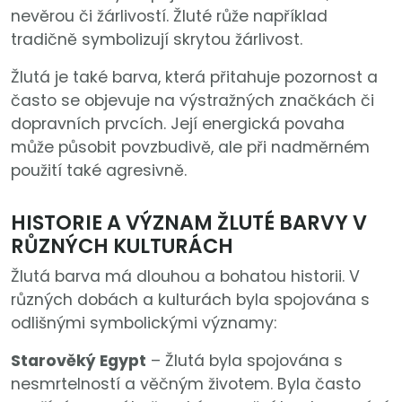
nevěrou či žárlivostí. Žluté růže například
tradičně symbolizují skrytou žárlivost.
Žlutá je také barva, která přitahuje pozornost a
často se objevuje na výstražných značkách či
dopravních prvcích. Její energická povaha
může působit povzbudivě, ale při nadměrném
použití také agresivně.
HISTORIE A VÝZNAM ŽLUTÉ BARVY V
RŮZNÝCH KULTURÁCH
Žlutá barva má dlouhou a bohatou historii. V
různých dobách a kulturách byla spojována s
odlišnými symbolickými významy:
Starověký Egypt
– Žlutá byla spojována s
nesmrtelností a věčným životem. Byla často