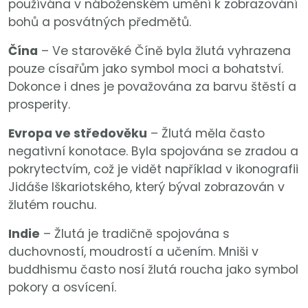
používána v náboženském umění k zobrazování
bohů a posvátných předmětů.
Čína
– Ve starověké Číně byla žlutá vyhrazena
pouze císařům jako symbol moci a bohatství.
Dokonce i dnes je považována za barvu štěstí a
prosperity.
Evropa ve středověku
– Žlutá měla často
negativní konotace. Byla spojována se zradou a
pokrytectvím, což je vidět například v ikonografii
Jidáše Iškariotského, který býval zobrazován v
žlutém rouchu.
Indie
– Žlutá je tradičně spojována s
duchovností, moudrostí a učením. Mniši v
buddhismu často nosí žlutá roucha jako symbol
pokory a osvícení.