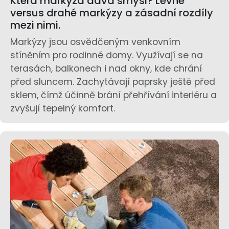
Která markýza dává smysl? Levné
versus drahé markýzy a zásadní rozdíly
mezi nimi.
Markýzy jsou osvědčeným venkovním
stíněním pro rodinné domy. Využívají se na
terasách, balkonech i nad okny, kde chrání
před sluncem. Zachytávají paprsky ještě před
sklem, čímž účinně brání přehřívání interiéru a
zvyšují tepelný komfort.