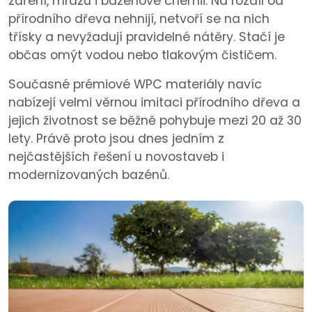
záření, mrazu i bazénové chemii. Na rozdíl od
přírodního dřeva nehnijí, netvoří se na nich
třísky a nevyžadují pravidelné nátěry. Stačí je
občas omýt vodou nebo tlakovým čističem.
Současné prémiové WPC materiály navíc
nabízejí velmi věrnou imitaci přírodního dřeva a
jejich životnost se běžně pohybuje mezi 20 až 30
lety. Právě proto jsou dnes jedním z
nejčastějších řešení u novostaveb i
modernizovaných bazénů.