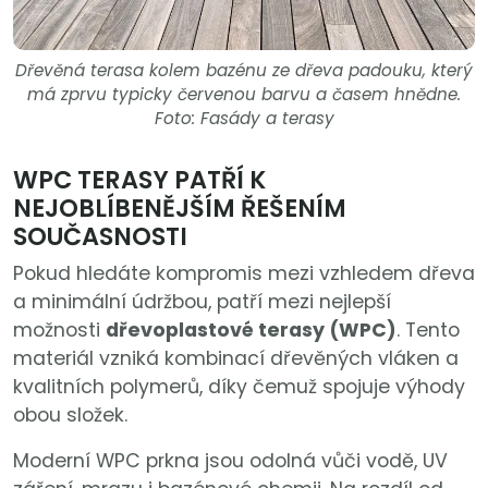
Dřevěná terasa kolem bazénu ze dřeva padouku, který
má zprvu typicky červenou barvu a časem hnědne.
Foto: Fasády a terasy
WPC TERASY PATŘÍ K
NEJOBLÍBENĚJŠÍM ŘEŠENÍM
SOUČASNOSTI
Pokud hledáte kompromis mezi vzhledem dřeva
a minimální údržbou, patří mezi nejlepší
možnosti
dřevoplastové terasy (WPC)
. Tento
materiál vzniká kombinací dřevěných vláken a
kvalitních polymerů, díky čemuž spojuje výhody
obou složek.
Moderní WPC prkna jsou odolná vůči vodě, UV