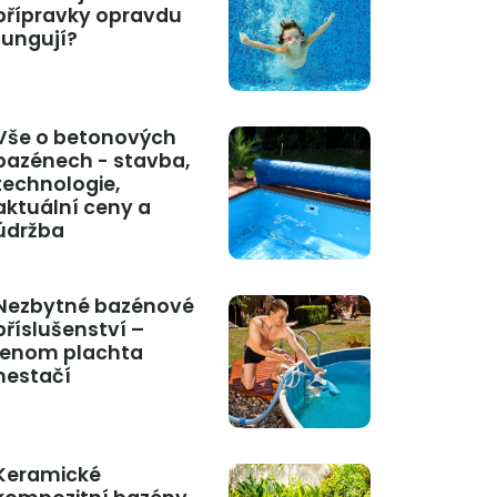
přípravky opravdu
fungují?
Vše o betonových
bazénech - stavba,
technologie,
aktuální ceny a
údržba
Nezbytné bazénové
příslušenství –
jenom plachta
nestačí
Keramické