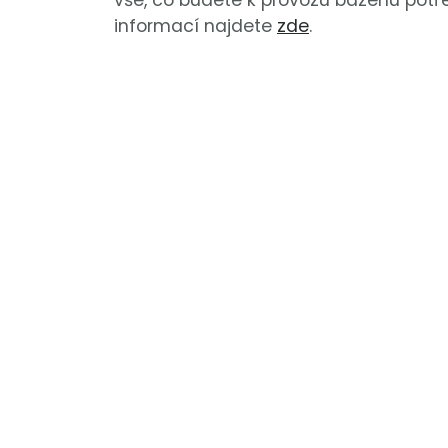
vše, co budete k provozu bazénu potř
informací najdete
zde
.