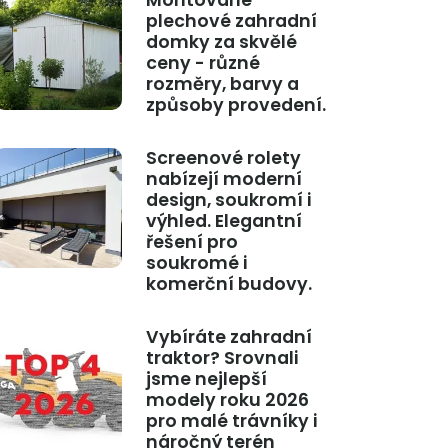
Montované
plechové zahradní
domky za skvělé
ceny - různé
rozměry, barvy a
způsoby provedení.
Screenové rolety
nabízejí moderní
design, soukromí i
výhled. Elegantní
řešení pro
soukromé i
komerční budovy.
Vybíráte zahradní
traktor? Srovnali
jsme nejlepší
modely roku 2026
pro malé trávníky i
náročný terén