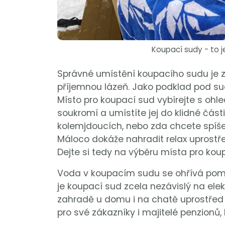
Koupací sudy - to 
Správné umístění koupacího sudu je 
příjemnou lázeň. Jako podklad pod sud
Místo pro koupací sud vybírejte s ohl
soukromí a umístíte jej do klidné čás
kolemjdoucích, nebo zda chcete spíše 
Máloco dokáže nahradit relax uprostř
Dejte si tedy na výběru místa pro koup
Voda v koupacím sudu se ohřívá pom
je koupací sud zcela nezávislý na elektr
zahradě u domu i na chatě uprostřed l
pro své zákazníky i majitelé penzionů