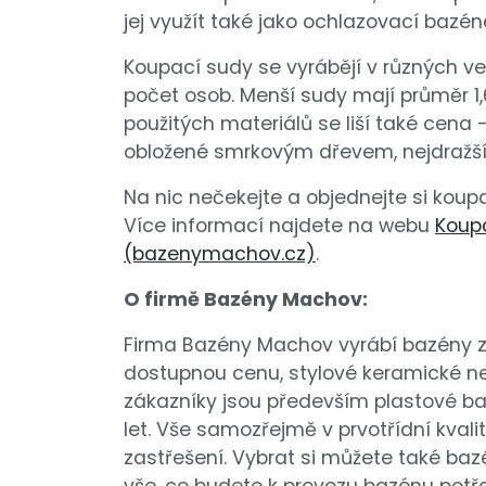
jej využít také jako ochlazovací bazé
Koupací sudy se vyrábějí v různých ve
počet osob. Menší sudy mají průměr 1,6 
použitých materiálů se liší také cena 
obložené smrkovým dřevem, nejdražší
Na nic nečekejte a objednejte si koup
Více informací najdete na webu
Koup
(bazenymachov.cz)
.
O firmě Bazény Machov:
Firma Bazény Machov vyrábí bazény z
dostupnou cenu, stylové keramické ne
zákazníky jsou především plastové b
let. Vše samozřejmě v prvotřídní kvali
zastřešení. Vybrat si můžete také bazé