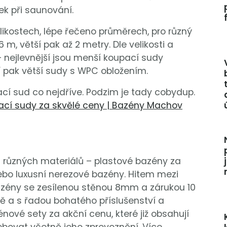
nek při saunování.
likostech, lépe řečeno průměrech, pro různý
m, větší pak až 2 metry. Dle velikosti a
– nejlevnější jsou menší koupací sudy
 pak větší sudy s WPC obložením.
ací sud co nejdříve. Podzim je tady cobydup.
ací sudy za skvělé ceny | Bazény Machov
 různých materiálů – plastové bazény za
bo luxusní nerezové bazény. Hitem mezi
azény se zesílenou stěnou 8mm a zárukou 10
tě a s řadou bohatého příslušenství a
nové sety za akční cenu, které již obsahují