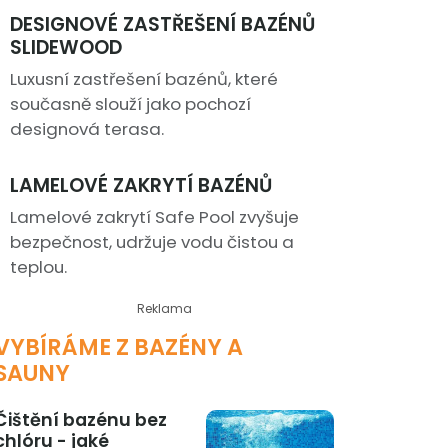
DESIGNOVÉ ZASTŘEŠENÍ BAZÉNŮ
SLIDEWOOD
Luxusní zastřešení bazénů, které
současně slouží jako pochozí
designová terasa.
LAMELOVÉ ZAKRYTÍ BAZÉNŮ
Lamelové zakrytí Safe Pool zvyšuje
bezpečnost, udržuje vodu čistou a
teplou.
Reklama
VYBÍRÁME Z BAZÉNY A
SAUNY
Čištění bazénu bez
chlóru - jaké