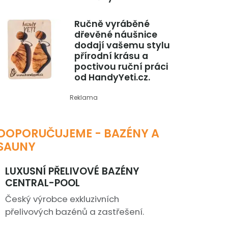
Ručně vyráběné
dřevěné náušnice
dodají vašemu stylu
přírodní krásu a
poctivou ruční práci
od HandyYeti.cz.
Reklama
DOPORUČUJEME - BAZÉNY A
SAUNY
LUXUSNÍ PŘELIVOVÉ BAZÉNY
CENTRAL-POOL
Český výrobce exkluzivních
přelivových bazénů a zastřešení.