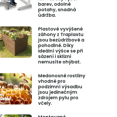
barev, odolné
potahy, snadná
údržba.
Plastové vyvýšené
záhony z Traplastu
jsou bezúdržbové a
pohodlné. Díky
ideální výšce se při
sázení i sklizni
nemusíte ohýbat.
Medonosné rostliny
vhodné pro
podzimní výsadbu
jsou jedinečným
zdrojem pylu pro
včely.