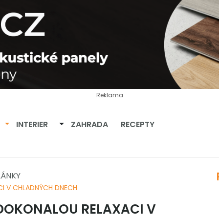
Reklama
Přepnout dropdown
Přepnout dropdown
INTERIER
ZAHRADA
RECEPTY
LÁNKY
CI V CHLADNÝCH DNECH
 DOKONALOU RELAXACI V