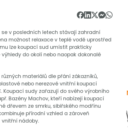
se v posledních letech stávají zahradní
éna možnost relaxace v teplé vodě uprostřed
tomu lze koupací sud umístit prakticky
é výhledy do okolí nebo naopak dokonalé
různých materiálů dle přání zákazníků,
plastové nebo nerezové vnitřní koupací
. Koupací sudy zařazují do svého výrobního
apř. Bazény Machov, kteří nabízejí koupací
ené dřevem ze smrku, sibiřského modřínu
ombinuje přírodní vzhled a zároveň
 vnitřní nádoby.