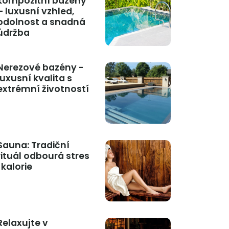
kompozitní bazény
– luxusní vzhled,
odolnost a snadná
údržba
Nerezové bazény -
luxusní kvalita s
extrémní životností
Sauna: Tradiční
rituál odbourá stres
i kalorie
Relaxujte v