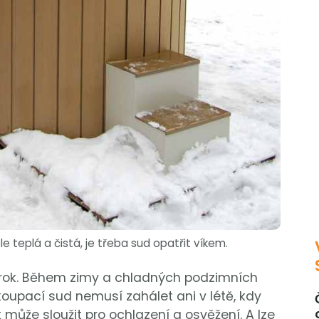
e teplá a čistá, je třeba sud opatřit víkem.
 rok. Během zimy a chladných podzimních
 koupací sud nemusí zahálet ani v létě, kdy
může sloužit pro ochlazení a osvěžení. A lze