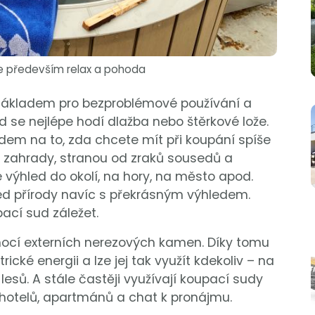
je především relax a pohoda
základem pro bezproblémové používání a
 se nejlépe hodí dlažba nebo štěrkové lože.
edem na to, zda chcete mít při koupání spíše
ti zahrady, stranou od zraků sousedů a
výhled do okolí, na hory, na město apod.
ed přírody navíc s překrásným výhledem.
ací sud záležet.
ocí externích nerezových kamen. Díky tomu
ické energii a lze jej tak využít kdekoliv – na
esů. A stále častěji využívají koupací sudy
, hotelů, apartmánů a chat k pronájmu.