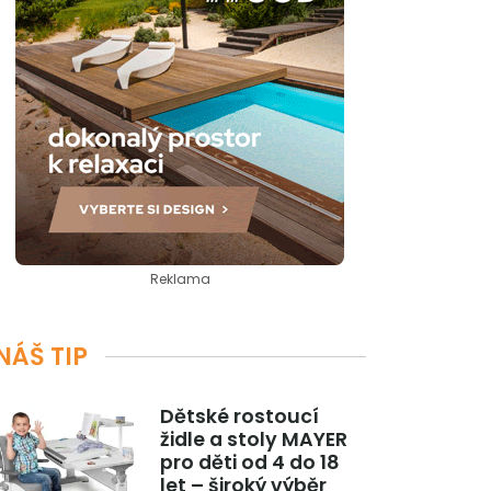
Reklama
NÁŠ TIP
Dětské rostoucí
židle a stoly MAYER
pro děti od 4 do 18
let – široký výběr