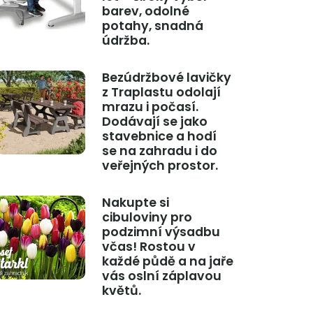
barev, odolné
potahy, snadná
údržba.
Bezúdržbové lavičky
z Traplastu odolají
mrazu i počasí.
Dodávají se jako
stavebnice a hodí
se na zahradu i do
veřejných prostor.
Nakupte si
cibuloviny pro
podzimní výsadbu
včas! Rostou v
každé půdě a na jaře
vás oslní záplavou
květů.