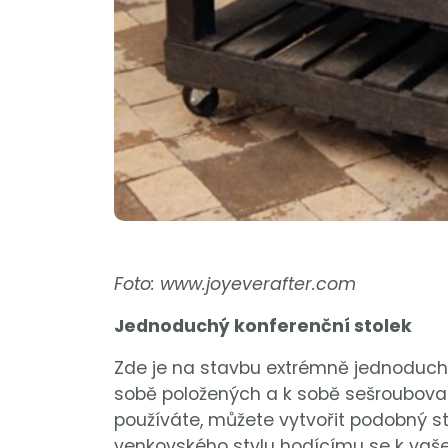
Foto: www.joyeverafter.com
Jednoduchý konferenční stolek
Zde je na stavbu extrémně jednoduch
sobě položených a k sobě sešroubovaný
používáte, můžete vytvořit podobný s
venkovského stylu hodícímu se k vaše