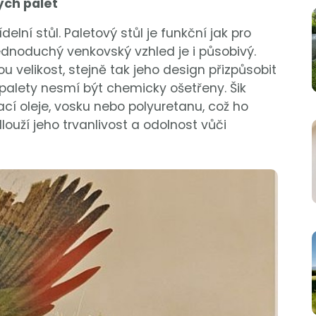
ých palet
delní stůl. Paletový stůl je funkční jak pro
 jednoduchý venkovský vzhled je i působivý.
 velikost, stejně tak jeho design přizpůsobit
palety nesmí být chemicky ošetřeny. Šik
í oleje, vosku nebo polyuretanu, což ho
louží jeho trvanlivost a odolnost vůči