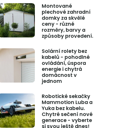
Montované
plechové zahradní
domky za skvělé
ceny - různé
rozměry, barvy a
způsoby provedení.
Solární rolety bez
kabelů - pohodlné
ovládání, úspora
energie i chytrá
domácnost v
jednom
Robotické sekačky
Mammotion Luba a
Yuka bez kabelu.
Chytré sečení nové
generace - vyberte
si svou ještě dnes!