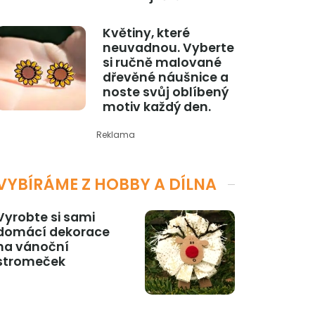
Květiny, které
neuvadnou. Vyberte
si ručně malované
dřevěné náušnice a
noste svůj oblíbený
motiv každý den.
Reklama
VYBÍRÁME Z HOBBY A DÍLNA
Vyrobte si sami
domácí dekorace
na vánoční
stromeček