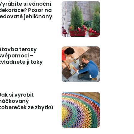
Vyrábíte si vánoční
dekorace? Pozor na
jedovaté jehličnany
Stavba terasy
svépomoci –
zvládnete ji taky
Jak si vyrobit
háčkovaný
kobereček ze zbytků