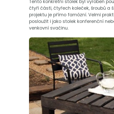
Tento konkrétní stolek byl vyroben p
čtyři části, čtyřech koleček, šroubů 
projektu je přímo famózní. Velmi prakt
posloužit i jako stolek konferenční neb
venkovní svačinu.