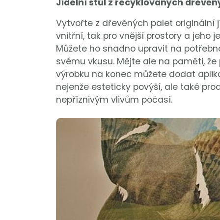
Jídelní stůl z recyklovaných dřevěn
Vytvořte z dřevěných palet originální jí
vnitřní, tak pro vnější prostory a jeho
Můžete ho snadno upravit na potřebnou
svému vkusu. Mějte ale na paměti, že 
výrobku na konec můžete dodat aplikac
nejenže esteticky povýší, ale také prod
nepříznivým vlivům počasí.