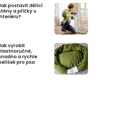
Jak postavit dělící
stěny a příčky v
interiéru?
Jak vyrobit
vlastnoručně,
snadno a rychle
pelíšek pro psa