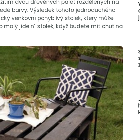
oužitím dvou dřevěných palet rozdělených na
a šedé barvy. Výsledek tohoto jednoduchého
ický venkovní pohyblivý stolek, který může
o malý jídelní stolek, když budete mít chuť na