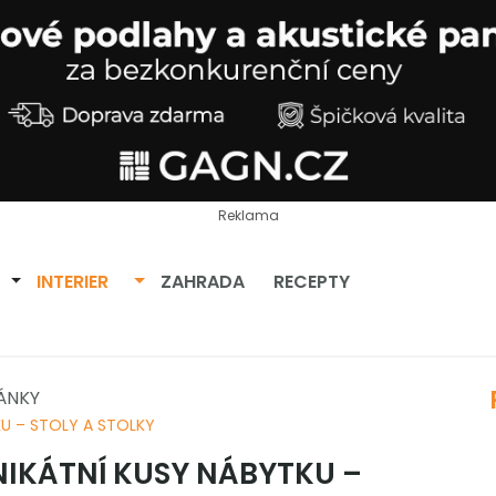
Reklama
Přepnout dropdown
Přepnout dropdown
INTERIER
ZAHRADA
RECEPTY
ÁNKY
KU – STOLY A STOLKY
NIKÁTNÍ KUSY NÁBYTKU –