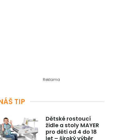
Reklama
NÁŠ TIP
Dětské rostoucí
židle a stoly MAYER
pro děti od 4 do 18
let – široký výběr