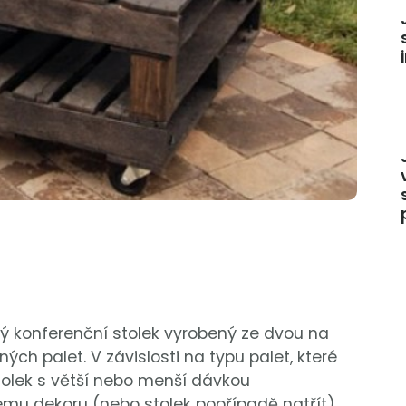
ý konferenční stolek vyrobený ze dvou na
ch palet. V závislosti na typu palet, které
tolek s větší nebo menší dávkou
mu dekoru (nebo stolek popřípadě natřít).