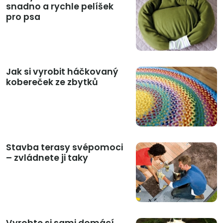
snadno a rychle pelíšek
pro psa
Jak si vyrobit háčkovaný
kobereček ze zbytků
Stavba terasy svépomoci
– zvládnete ji taky
Vyrobte si sami domácí