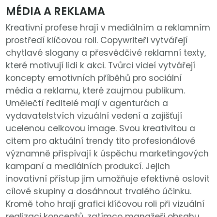
MÉDIA A REKLAMA
Kreativní profese hrají v mediálním a reklamním
prostředí klíčovou roli. Copywriteři vytvářejí
chytlavé slogany a přesvědčivé reklamní texty,
které motivují lidi k akci. Tvůrci videí vytvářejí
koncepty emotivních příběhů pro sociální
média a reklamu, které zaujmou publikum.
Umělečtí ředitelé mají v agenturách a
vydavatelstvích vizuální vedení a zajišťují
ucelenou celkovou image. Svou kreativitou a
citem pro aktuální trendy tito profesionálové
významně přispívají k úspěchu marketingových
kampaní a mediálních produkcí. Jejich
inovativní přístup jim umožňuje efektivně oslovit
cílové skupiny a dosáhnout trvalého účinku.
Kromě toho hrají grafici klíčovou roli při vizuální
realizaci konceptů, zatímco manažeři obsahu