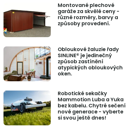
Montované plechové
garáže za skvělé ceny -
různé rozměry, barvy a
způsoby provedení.
Obloukové žaluzie řady
SINLINE® je jedinečný
způsob zastínění
atypických obloukových
oken.
Robotické sekačky
Mammotion Luba a Yuka
bez kabelu. Chytré sečení
nové generace - vyberte
si svou ještě dnes!