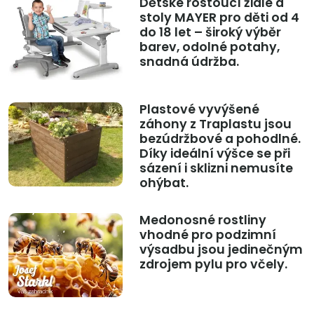
Dětské rostoucí židle a
stoly MAYER pro děti od 4
do 18 let – široký výběr
barev, odolné potahy,
snadná údržba.
Plastové vyvýšené
záhony z Traplastu jsou
bezúdržbové a pohodlné.
Díky ideální výšce se při
sázení i sklizni nemusíte
ohýbat.
Medonosné rostliny
vhodné pro podzimní
výsadbu jsou jedinečným
zdrojem pylu pro včely.