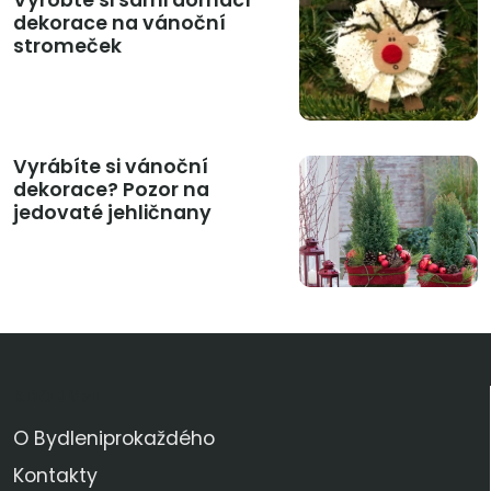
dekorace na vánoční
stromeček
Vyrábíte si vánoční
dekorace? Pozor na
jedovaté jehličnany
KDO JSME
O Bydleniprokaždého
Kontakty