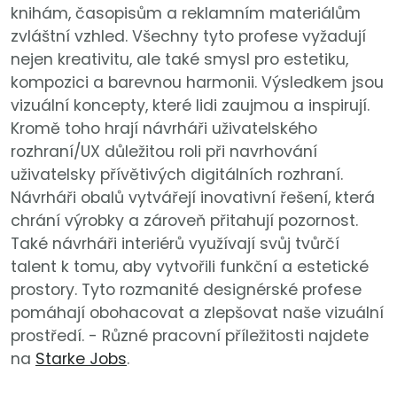
knihám, časopisům a reklamním materiálům
zvláštní vzhled. Všechny tyto profese vyžadují
nejen kreativitu, ale také smysl pro estetiku,
kompozici a barevnou harmonii. Výsledkem jsou
vizuální koncepty, které lidi zaujmou a inspirují.
Kromě toho hrají návrháři uživatelského
rozhraní/UX důležitou roli při navrhování
uživatelsky přívětivých digitálních rozhraní.
Návrháři obalů vytvářejí inovativní řešení, která
chrání výrobky a zároveň přitahují pozornost.
Také návrháři interiérů využívají svůj tvůrčí
talent k tomu, aby vytvořili funkční a estetické
prostory. Tyto rozmanité designérské profese
pomáhají obohacovat a zlepšovat naše vizuální
prostředí. - Různé pracovní příležitosti najdete
na
Starke Jobs
.