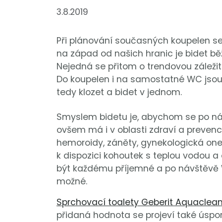
3.8.2019
Při plánování současných koupelen s
na západ od našich hranic je bidet b
Nejedná se přitom o trendovou záležit
Do koupelen i na samostatné WC jsou
tedy klozet a bidet v jednom.
Smyslem bidetu je, abychom se po návšt
ovšem má i v oblasti zdraví a preven
hemoroidy, záněty, gynekologická o
k dispozici kohoutek s teplou vodou 
být každému příjemné a po návštěvě W
možné.
Sprchovací toalety Geberit Aquaclea
přidaná hodnota se projeví také úspo