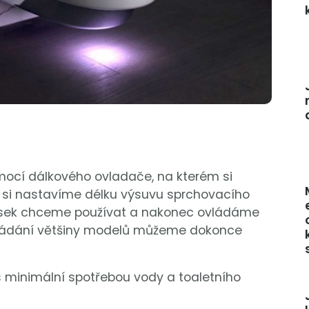
mocí dálkového ovladače, na kterém si
ě si nastavíme délku výsuvu sprchovacího
trysek chceme používat a nakonec ovládáme
vládání většiny modelů můžeme dokonce
 s minimální spotřebou vody a toaletního