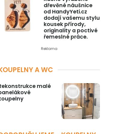
dřevěné náušnice
od HandyYeti.cz
dodají vašemu stylu
kousek přírody,
originality a poctivé
řemeslné práce.
Reklama
KOUPELNY A WC
Rekonstrukce malé
panelákové
koupelny