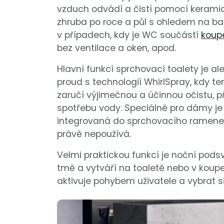
vzduch odvádí a čistí pomocí keramick
zhruba po roce a půl s ohledem na b
v případech, kdy je WC součástí
koup
bez ventilace a oken, apod.
Hlavní funkcí sprchovací toalety je ale
proud s technologií WhirlSpray, kdy te
zaručí výjimečnou a účinnou očistu, p
spotřebu vody. Speciálně pro dámy 
integrovaná do sprchovacího ramene. D
právě nepoužívá.
Velmi praktickou funkcí je noční podsv
tmě a vytváří na toaletě nebo v koup
aktivuje pohybem uživatele a vybrat s