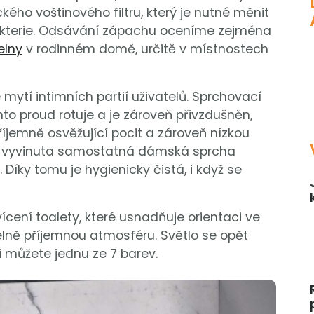
ého voštinového filtru, který je nutné měnit
akterie. Odsávání zápachu oceníme zejména
elny
v rodinném domě, určitě v místnostech
 mytí intimních partií uživatelů. Sprchovací
nto proud rotuje a je zároveň přivzdušněn,
říjemně osvěžující pocit a zároveň nízkou
je vyvinuta samostatná dámská sprcha
íky tomu je hygienicky čistá, i když se
ícení toalety, které usnadňuje orientaci ve
elně příjemnou atmosféru. Světlo se opět
i můžete jednu ze 7 barev.