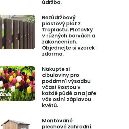
údržba.
Bezúdržbový
plastový plot z
Traplastu. Plotovky
v různých barvách a
zakončeních.
Objednejte si vzorek
zdarma.
Nakupte si
cibuloviny pro
podzimní výsadbu
včas! Rostou v
každé půdě a na jaře
vás oslní záplavou
květů.
Montované
plechové zahradní