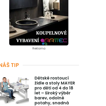
Reklama
NÁŠ TIP
Dětské rostoucí
židle a stoly MAYER
pro děti od 4 do 18
let – široký výběr
barev, odolné
potahy, snadná