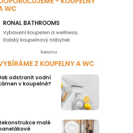
DOPORUČUJEME - KOUPELNY
A WC
RONAL BATHROOMS
Vybavení koupelen a wellness,
italský koupelnový nábytek
Reklama
VYBÍRÁME Z KOUPELNY A WC
Jak odstranit vodní
kámen v koupelně?
Rekonstrukce malé
panelákové