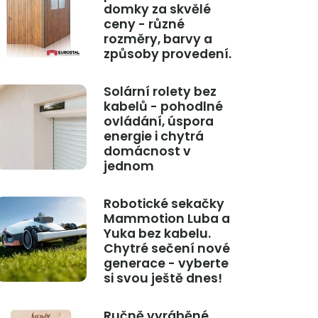
domky za skvělé
ceny - různé
rozměry, barvy a
způsoby provedení.
Solární rolety bez
kabelů - pohodlné
ovládání, úspora
energie i chytrá
domácnost v
jednom
Robotické sekačky
Mammotion Luba a
Yuka bez kabelu.
Chytré sečení nové
generace - vyberte
si svou ještě dnes!
Ručně vyráběné