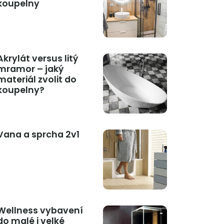
koupelny
Akrylát versus litý
mramor – jaký
materiál zvolit do
koupelny?
Vana a sprcha 2v1
Wellness vybavení
do malé i velké