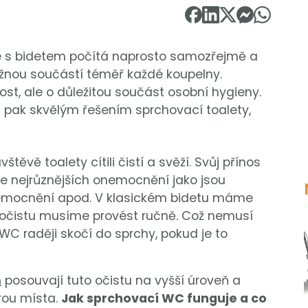
e s bidetem počítá naprosto samozřejmě a
ěžnou součástí téměř každé koupelny.
ost, ale o důležitou součást osobní hygieny.
 pak skvělým řešením sprchovací toalety,
ěvě toalety cítili čistí a svěží. Svůj přínos
ce nejrůznějších onemocnění jako jsou
nemocnění apod. V klasickém bidetu máme
a očistu musíme provést ručně. Což nemusí
C raději skočí do sprchy, pokud je to
n
posouvají tuto očistu na vyšší úroveň a
rou místa.
Jak sprchovací WC funguje a co