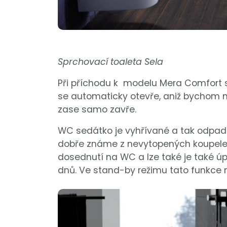
Sprchovací toaleta Sela
Při příchodu k modelu Mera Comfort 
se automaticky otevře, aniž bychom mu
zase samo zavře.
WC sedátko je vyhřívané a tak odpadaj
dobře známe z nevytopených koupelen
dosednutí na WC a lze také je také ú
dnů. Ve stand-by režimu tato funkce n