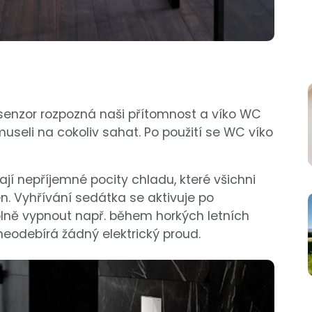
senzor rozpozná naši přítomnost a víko WC
seli na cokoliv sahat. Po použití se WC víko
í nepříjemné pocity chladu, které všichni
. Vyhřívání sedátka se aktivuje po
plně vypnout např. během horkých letních
eodebírá žádný elektrický proud.