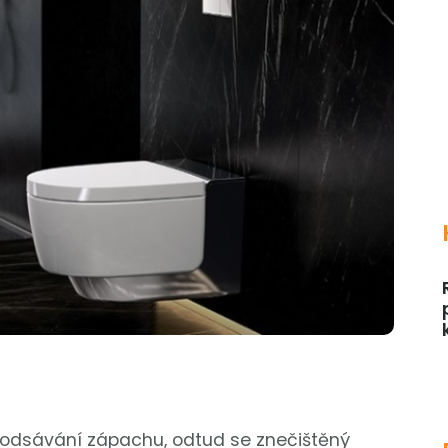
 odsávání zápachu, odtud se znečištěný