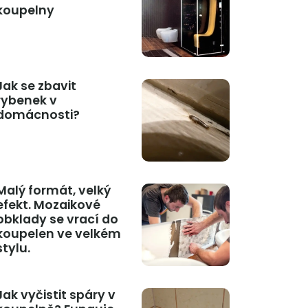
koupelny
Jak se zbavit
rybenek v
domácnosti?
Malý formát, velký
efekt. Mozaikové
obklady se vrací do
koupelen ve velkém
stylu.
Jak vyčistit spáry v