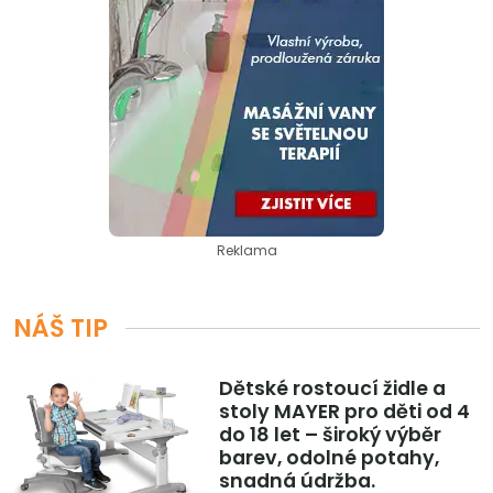
Reklama
NÁŠ TIP
Dětské rostoucí židle a
stoly MAYER pro děti od 4
do 18 let – široký výběr
barev, odolné potahy,
snadná údržba.