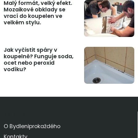
Malý formát, velký efekt.
Mozaikové obklady se
vrací do koupelen ve
velkém stylu.
Jak vyčistit spáry v
koupelně? Funguje soda,
ocet nebo peroxid
vodíku?
KDO JSME
O Bydleniprokaždého
Kontakty