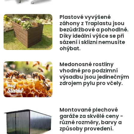
Plastové vyvýšené
záhony z Traplastu jsou
bezúdržbové a pohodlné.
Díky ideální výšce se při
sázení i sklizni nemusíte
ohýbat.
Medonosné rostliny
vhodné pro podzimní
výsadbu jsou jedinečným
zdrojem pylu pro včely.
Montované plechové
garáže za skvělé ceny -
různé rozměry, barvy a
způsoby provedení.