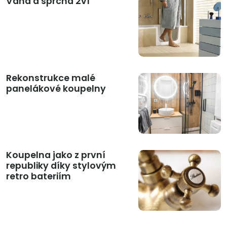
Vana a sprcha 2v1
Rekonstrukce malé
panelákové koupelny
Koupelna jako z první
republiky díky stylovým
retro bateriím