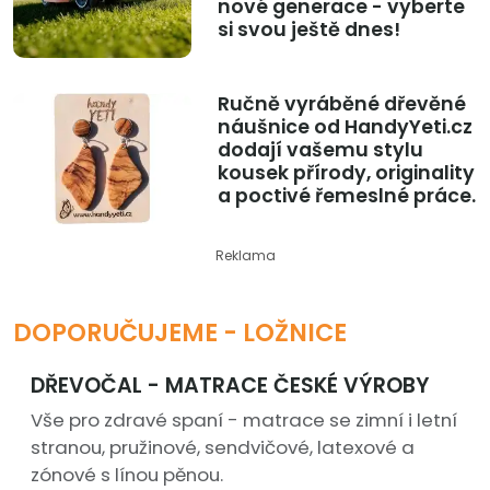
nové generace - vyberte
si svou ještě dnes!
Ručně vyráběné dřevěné
náušnice od HandyYeti.cz
dodají vašemu stylu
kousek přírody, originality
a poctivé řemeslné práce.
Reklama
DOPORUČUJEME - LOŽNICE
DŘEVOČAL - MATRACE ČESKÉ VÝROBY
Vše pro zdravé spaní - matrace se zimní i letní
stranou, pružinové, sendvičové, latexové a
zónové s línou pěnou.