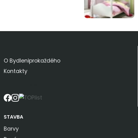
KDO JSME
O Bydleniprokaždého
Kontakty
SLEDUJTE NÁS
STAVBA
Barvy