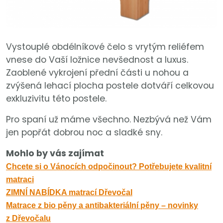
Vystouplé obdélníkové čelo s vrytým reliéfem
vnese do Vaší ložnice nevšednost a luxus.
Zaoblené vykrojení přední části u nohou a
zvýšená lehací plocha postele dotváří celkovou
exkluzivitu této postele.
Pro spaní už máme všechno. Nezbývá než Vám
jen popřát dobrou noc a sladké sny.
Mohlo by vás zajímat
Chcete si o Vánocích odpočinout? Potřebujete kvalitní
matraci
ZIMNÍ NABÍDKA matrací
Dřevočal
Matrace z bio pěny a antibakteriální pěny – novinky
z
Dřevočal
u