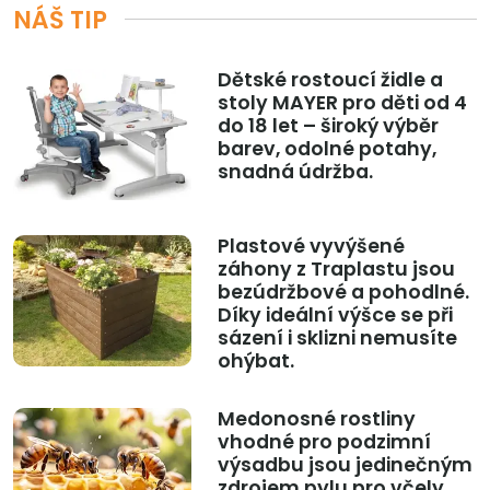
NÁŠ TIP
Dětské rostoucí židle a
stoly MAYER pro děti od 4
do 18 let – široký výběr
barev, odolné potahy,
snadná údržba.
Plastové vyvýšené
záhony z Traplastu jsou
bezúdržbové a pohodlné.
Díky ideální výšce se při
sázení i sklizni nemusíte
ohýbat.
Medonosné rostliny
vhodné pro podzimní
výsadbu jsou jedinečným
zdrojem pylu pro včely.