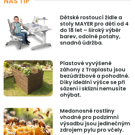
NÁŠ TIP
Dětské rostoucí židle a
stoly MAYER pro děti od 4
do 18 let – široký výběr
barev, odolné potahy,
snadná údržba.
Plastové vyvýšené
záhony z Traplastu jsou
bezúdržbové a pohodlné.
Díky ideální výšce se při
sázení i sklizni nemusíte
ohýbat.
Medonosné rostliny
vhodné pro podzimní
výsadbu jsou jedinečným
zdrojem pylu pro včely.