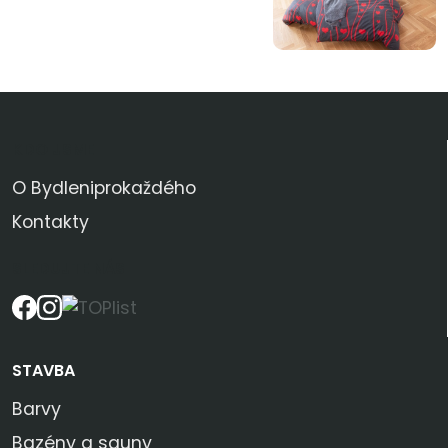
KDO JSME
O Bydleniprokaždého
Kontakty
SLEDUJTE NÁS
STAVBA
Barvy
Bazény a sauny