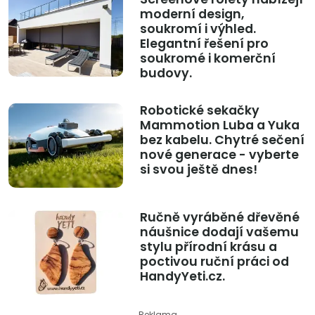
moderní design,
soukromí i výhled.
Elegantní řešení pro
soukromé i komerční
budovy.
Robotické sekačky
Mammotion Luba a Yuka
bez kabelu. Chytré sečení
nové generace - vyberte
si svou ještě dnes!
Ručně vyráběné dřevěné
náušnice dodají vašemu
stylu přírodní krásu a
poctivou ruční práci od
HandyYeti.cz.
Reklama