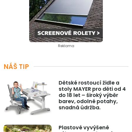
Reklama
NÁŠ TIP
Dětské rostoucí židle a
stoly MAYER pro děti od 4
do 18 let – široký výběr
barev, odolné potahy,
snadná údržba.
Plastové vyvýšené