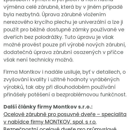
výměna celé zárubně, která by v jiném případě
byla nezbytná. Úprava zárubně vložením
nerezového krycího plechu je univerzální a lze ji
použít pro běžně dostupné zámky používané ve
dveřích bez polodrážky. Tuto úpravu je však
možné provést pouze při výrobě nových zárubní,
dodatečná úprava zárubní osazených v příčce
však není technicky možná.
Firma Montkov i nadále usiluje, byť v detailech, o
zvyšování kvality i užitné hodnoty vyráběných
výrobků, tak aby při dlouhodobém používání
přinášely potěšení a bezproblémovou funkčnost.
Další články firmy Montkov s.r.o.:
Ocelové zárubně pro posuvné dveře – specialita
v nabídce firmy MONTKOV, spol. s r.o.
Bezpečnostní ocelové dveře pro průmyslové