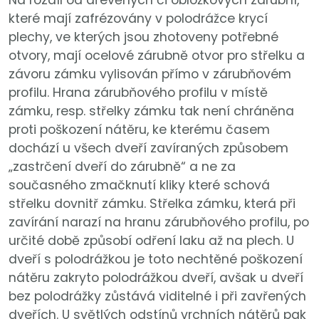
které mají zafrézovány v polodrážce krycí
plechy, ve kterých jsou zhotoveny potřebné
otvory, mají ocelové zárubně otvor pro střelku a
závoru zámku vylisován přímo v zárubňovém
profilu. Hrana zárubňového profilu v místě
zámku, resp. střelky zámku tak není chráněna
proti poškození nátěru, ke kterému časem
dochází u všech dveří zavíraných způsobem
„zastrčení dveří do zárubně“ a ne za
současného zmačknutí kliky které schová
střelku dovnitř zámku. Střelka zámku, která při
zavírání narazí na hranu zárubňového profilu, po
určité době způsobí odření laku až na plech. U
dveří s polodrážkou je toto nechtěné poškození
nátěru zakryto polodrážkou dveří, avšak u dveří
bez polodrážky zůstává viditelné i při zavřených
dveřích. U světlých odstínů vrchních nátěrů pak