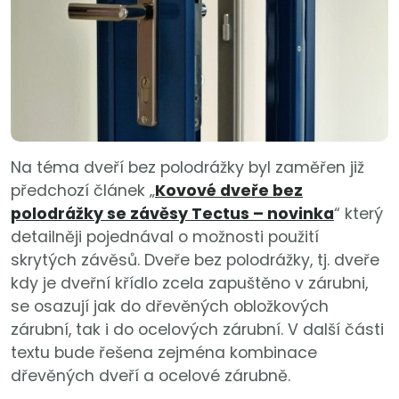
Na téma dveří bez polodrážky byl zaměřen již
předchozí článek „
Kovové dveře bez
polodrážky se závěsy Tectus – novinka
“ který
detailněji pojednával o možnosti použití
skrytých závěsů. Dveře bez polodrážky, tj. dveře
kdy je dveřní křídlo zcela zapuštěno v zárubni,
se osazují jak do dřevěných obložkových
zárubní, tak i do ocelových zárubní. V další části
textu bude řešena zejména kombinace
dřevěných dveří a ocelové zárubně.