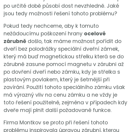
po určité době působí dost nevzhledně. Jaké
jsou tedy možnosti řešení tohoto problému?
Pokud tedy nechceme, aby k tomuto
nežádoucímu poškození hrany
ocelové
zárubně
došlo, tak máme možnost pořídit do
dveří bez polodrážky speciální dveřní zámek,
který má buď magnetickou střelku která se do
zárubně zasune pomocí magnetu v zárubni až
po dovření dveří nebo zámku, kdy je střelka s
plastovým povlakem, který je šetrnější při
zavírání. Použití tohoto speciálního zámku však
má výrazný vliv na cenu zámku a ne vždy je
toto řešení použitelné, zejména v případech kdy
dveře mají plnit další požadované funkce.
Firma Montkov se proto při řešení tohoto
problému inspirovala úpravou zárubní, kterou