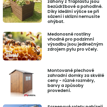
záhony z Traplastu jsou
bezúdržbové a pohodlné.
Díky ideální výšce se při
sázení i sklizni nemusíte
ohýbat.
Medonosné rostliny
vhodné pro podzimní
výsadbu jsou jedinečným
zdrojem pylu pro včely.
Montované plechové
zahradní domky za skvělé
ceny - různé rozměry,
barvy a způsoby
provedení.
Screenové rolety nabízejí