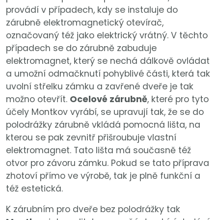
provádí v případech, kdy se instaluje do
zárubně elektromagnetický otevírač,
označovaný též jako elektrický vrátný. V těchto
případech se do zárubně zabuduje
elektromagnet, který se nechá dálkově ovládat
a umožní odmačknutí pohyblivé části, která tak
uvolní střelku zámku a zavřené dveře je tak
možno otevřít.
Ocelové zárubně
, které pro tyto
účely Montkov vyrábí, se upravují tak, že se do
polodrážky zárubně vkládá pomocná lišta, na
kterou se pak zevnitř přišroubuje vlastní
elektromagnet. Tato lišta má současně též
otvor pro závoru zámku. Pokud se tato příprava
zhotoví přímo ve výrobě, tak je plně funkční a
též estetická.
K zárubním pro dveře bez polodrážky tak