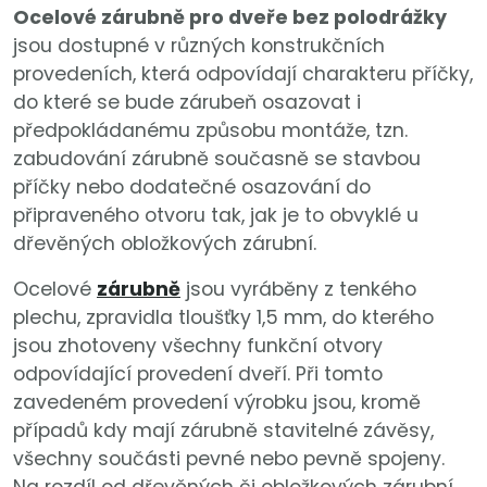
Ocelové zárubně pro dveře bez polodrážky
jsou dostupné v různých konstrukčních
provedeních, která odpovídají charakteru příčky,
do které se bude zárubeň osazovat i
předpokládanému způsobu montáže, tzn.
zabudování zárubně současně se stavbou
příčky nebo dodatečné osazování do
připraveného otvoru tak, jak je to obvyklé u
dřevěných obložkových zárubní.
Ocelové
zárubně
jsou vyráběny z tenkého
plechu, zpravidla tloušťky 1,5 mm, do kterého
jsou zhotoveny všechny funkční otvory
odpovídající provedení dveří. Při tomto
zavedeném provedení výrobku jsou, kromě
případů kdy mají zárubně stavitelné závěsy,
všechny součásti pevné nebo pevně spojeny.
Na rozdíl od dřevěných či obložkových zárubní,