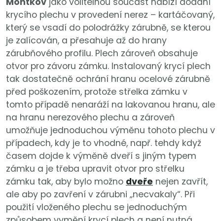
Montkov
jako volitelnou součást nabízí dodání
krycího plechu v provedení nerez – kartáčovaný,
který se vsadí do polodrážky zárubně, se kterou
je zalícován, a přesahuje až do hrany
zárubňového profilu. Plech zároveň obsahuje
otvor pro závoru zámku. Instalovaný krycí plech
tak dostatečně ochrání hranu ocelové zárubně
před poškozením, protože střelka zámku v
tomto případě nenaráží na lakovanou hranu, ale
na hranu nerezového plechu a zároveň
umožňuje jednoduchou výměnu tohoto plechu v
případech, kdy je to vhodné, např. tehdy když
časem dojde k výměně dveří s jiným typem
zámku a je třeba upravit otvor pro střelku
zámku tak, aby bylo možno
dveře
nejen zavřít,
ale aby po zavření v zárubni „necvakaly“. Při
použití vloženého plechu se jednoduchým
způsobem vymění krycí plech a není nutná