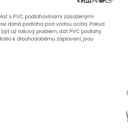
 dělat s PVC podlahovinami zasaženými
o se daná podlaha pod vodou ocitla. Pokud
y být až takový problém, dát PVC podlahy
 došlo k dlouhodobému zaplavení, jsou