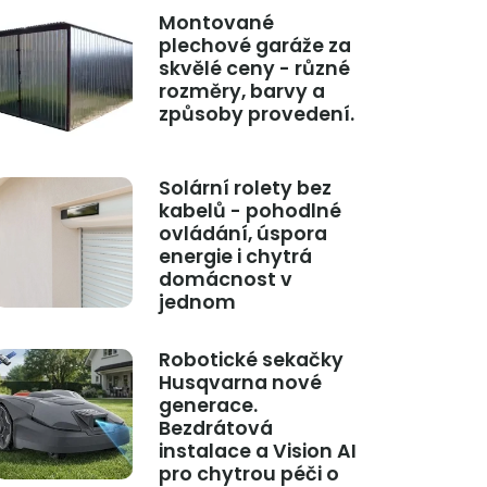
Montované
plechové garáže za
skvělé ceny - různé
rozměry, barvy a
způsoby provedení.
Solární rolety bez
kabelů - pohodlné
ovládání, úspora
energie i chytrá
domácnost v
jednom
Robotické sekačky
Husqvarna nové
generace.
Bezdrátová
instalace a Vision AI
pro chytrou péči o