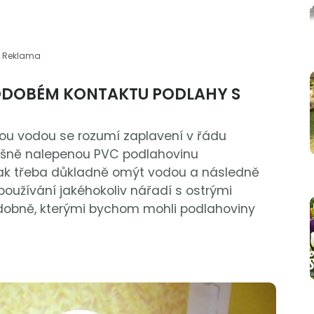
Reklama
ODOBÉM KONTAKTU PODLAHY S
u vodou se rozumí zaplavení v řádu
plošně nalepenou PVC podlahovinu
šak třeba důkladně omýt vodou a následně
oužívání jakéhokoliv nářadí s ostrými
podobně, kterými bychom mohli podlahoviny