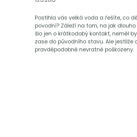
13.6.2013
Postihla vás velká voda a řešíte, co
povodní? Záleží na tom, na jak dlouh
šlo jen o krátkodobý kontakt, neměl b
zase do původního stavu. Ale jestliže
pravděpodobně nevratně poškozeny.