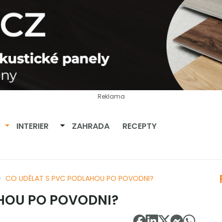
Reklama
Přepnout dropdown
Přepnout dropdown
INTERIER
ZAHRADA
RECEPTY
CO UDĚLAT S PVC PODLAHOU PO POVODNI?
AHOU PO POVODNI?