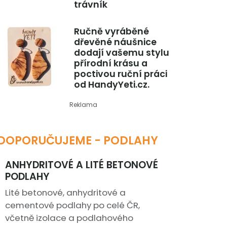
trávník
Ručně vyráběné
dřevěné náušnice
dodají vašemu stylu
přírodní krásu a
poctivou ruční práci
od HandyYeti.cz.
Reklama
DOPORUČUJEME - PODLAHY
ANHYDRITOVÉ A LITÉ BETONOVÉ
PODLAHY
Lité betonové, anhydritové a
cementové podlahy po celé ČR,
včetně izolace a podlahového