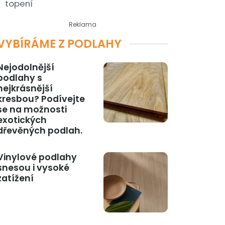
topení
Reklama
VYBÍRÁME Z PODLAHY
Nejodolnější
podlahy s
nejkrásnější
kresbou? Podívejte
se na možnosti
exotických
dřevěných podlah.
Vinylové podlahy
snesou i vysoké
zatížení