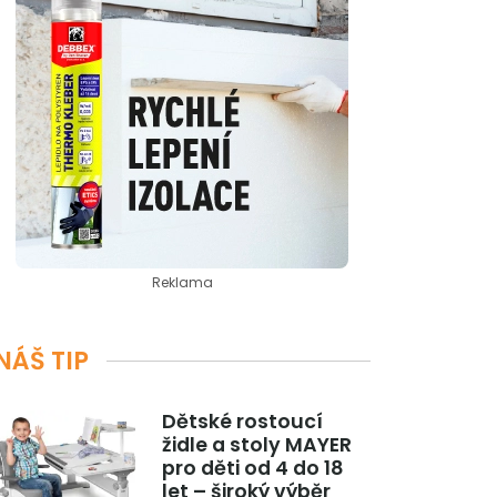
Reklama
NÁŠ TIP
Dětské rostoucí
židle a stoly MAYER
pro děti od 4 do 18
let – široký výběr