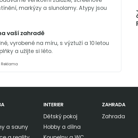
 dodáváme venkovní žaluzie, screenové
é stínění, markýzy a slunolamy. Atypy jsou
a vaší zahradě
, vyrobené na míru, s výztuží a 10 letou
lňky a užijte si léto.
Reklama
BA
INTERIER
ZAHRADA
Dětský pokoj
Zahrada
ny a sauny
Hobby a dílna
ce a reality
Koupelny a WC