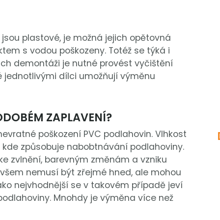
jsou plastové, je možná jejich opětovná
ktem s vodou poškozeny. Totéž se týká i
jich demontáži je nutné provést vyčištění
é jednotlivými dílci umožňují výměnu
ODOBÉM ZAPLAVENÍ?
evratné poškození PVC podlahovin. Vlhkost
, kde způsobuje nabobtnávání podlahoviny.
í ke zvlnění, barevným změnám a vzniku
ovšem nemusí být zřejmé hned, ale mohou
Jako nejvhodnější se v takovém případě jeví
odlahoviny. Mnohdy je výměna více než