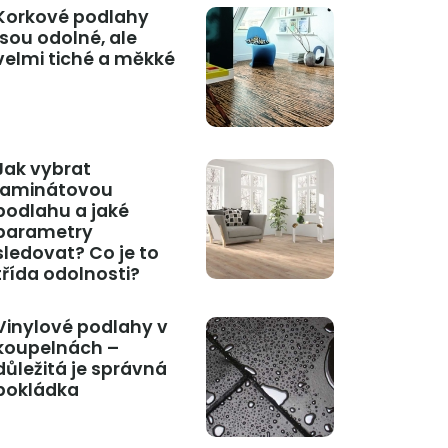
Korkové podlahy
jsou odolné, ale
velmi tiché a měkké
Jak vybrat
laminátovou
podlahu a jaké
parametry
sledovat? Co je to
třída odolnosti?
Vinylové podlahy v
koupelnách –
důležitá je správná
pokládka