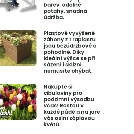
barev, odolné
potahy, snadná
údržba.
Plastové vyvýšené
záhony z Traplastu
jsou bezúdržbové a
pohodlné. Díky
ideální výšce se při
sázení i sklizni
nemusíte ohýbat.
Nakupte si
cibuloviny pro
podzimní výsadbu
včas! Rostou v
každé půdě a na jaře
vás oslní záplavou
květů.