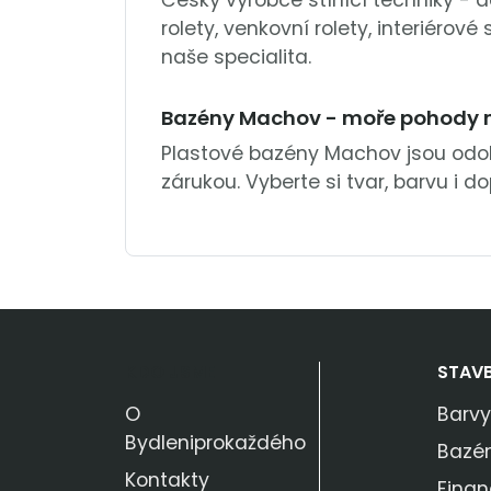
Český výrobce stínící techniky -
rolety, venkovní rolety, interiérov
naše specialita.
Bazény Machov - moře pohody n
Plastové bazény Machov jsou odolné
zárukou. Vyberte si tvar, barvu i dop
KDO JSME
STAV
O
Barvy
Bydleniprokaždého
Bazé
Kontakty
Finan