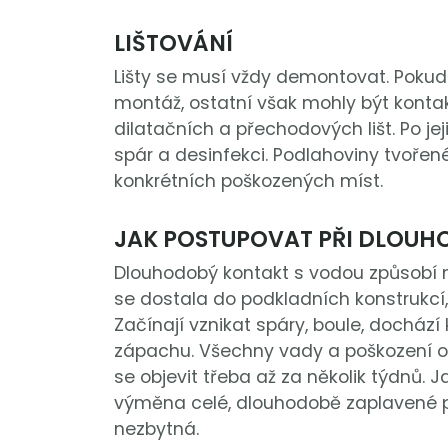
LIŠTOVÁNÍ
Lišty se musí vždy demontovat. Pokud 
montáž, ostatní však mohly být konta
dilatačních a přechodových lišt. Po je
spár a desinfekci. Podlahoviny tvořen
konkrétních poškozených míst.
JAK POSTUPOVAT PŘI DLOUH
Dlouhodobý kontakt s vodou způsobí n
se dostala do podkladních konstrukcí
Začínají vznikat spáry, boule, docház
zápachu. Všechny vady a poškození 
se objevit třeba až za několik týdnů. 
výměna celé, dlouhodobě zaplavené p
nezbytná.