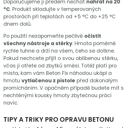
Doporučujeme jí předem nechat
nahřát na 20
°C
. Produkt skladujte v temperovaných
prostorách při teplotách od +5 °C do +25 °C
dnem dolů.
Po použití nezapomeňte pečlivě
očistit
všechny nástroje a stěrky
. Hmota poměrně
rychle tuhne a drží na všem, čeho se dotkne.
Pokud nechcete přijít o svou oblíbenou stěrku,
včas jí otřete od zbytků směsi. Totéž platí pro
místa, kam vám Beton Fix náhodou ukápl a
hmotu
vytlačenou z pistole
před dokonalým
promícháním. V opačném případě budete mít s
nechtěnými kousky hmoty zbytečnou práci
navíc.
TIPY A TRIKY PRO OPRAVU BETONU