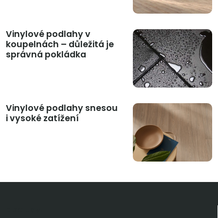
Vinylové podlahy v
koupelnách – důležitá je
správná pokládka
Vinylové podlahy snesou
i vysoké zatížení
KDO JSME