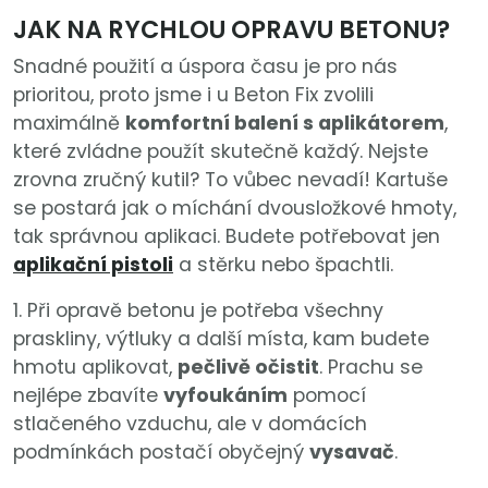
JAK NA RYCHLOU OPRAVU BETONU?
Snadné použití a úspora času je pro nás
prioritou, proto jsme i u Beton Fix zvolili
maximálně
komfortní balení s aplikátorem
,
které zvládne použít skutečně každý. Nejste
zrovna zručný kutil? To vůbec nevadí! Kartuše
se postará jak o míchání dvousložkové hmoty,
tak správnou aplikaci. Budete potřebovat jen
aplikační pistoli
a stěrku nebo špachtli.
1. Při opravě betonu je potřeba všechny
praskliny, výtluky a další místa, kam budete
hmotu aplikovat,
pečlivě očistit
. Prachu se
nejlépe zbavíte
vyfoukáním
pomocí
stlačeného vzduchu, ale v domácích
podmínkách postačí obyčejný
vysavač
.