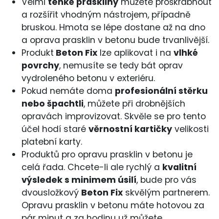
Velmi
tenké praskliny
můžete proškrábnout
a rozšířit vhodným nástrojem, případně
bruskou. Hmota se lépe dostane až na dno
a oprava prasklin v betonu bude trvanlivější.
Produkt
Beton Fix
lze aplikovat i na
vlhké
povrchy
, nemusíte se tedy bát oprav
vydroleného betonu v exteriéru.
Pokud nemáte doma
profesionální stěrku
nebo špachtli
, můžete při drobnějších
opravách improvizovat. Skvěle se pro tento
účel hodí staré
věrnostní kartičky
velikosti
platební karty.
Produktů pro opravu prasklin v betonu je
celá řada. Chcete-li ale rychlý a
kvalitní
výsledek s minimem úsilí
, bude pro vás
dvousložkový
Beton Fix
skvělým partnerem.
Opravu prasklin v betonu máte hotovou za
pár minut a za hodinu už můžete