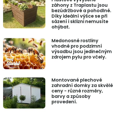
záhony z Traplastu jsou
bezúdržbové a pohodlné.
Díky ideální výšce se při
sázení i sklizni nemusíte
ohýbat.
Medonosné rostliny
vhodné pro podzimní
výsadbu jsou jedinečným
zdrojem pylu pro včely.
Montované plechové
zahradní domky za skvělé
ceny - různé rozměry,
barvy a způsoby
provedení.