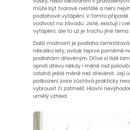
vosky, nebo lakováním v pravidelných in
může být tvarově nestálé a není nejv
podlahové vytápění. V tomto případě je
vodivost na závadu. Jistě, existují i 
vytápění, ale to už je trochu jiné téma.
Další možností je podlaha laminátová. 
několika lety, avšak teprve poměrně n
podlahám dřevěným. Dříve si lidé lami
oproti dřevu někdy i méně než polovičn
odolná ještě méně než dřevěná. Její ú
poškození zase zůstává prakticky neop
vybrousit či zatmelit. Hlavní nevýhod
umělý vzhled.