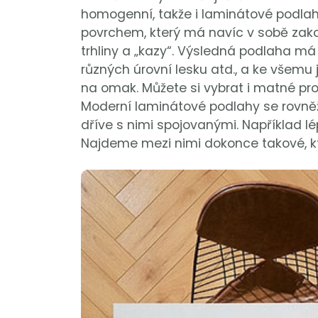
homogenní, takže i laminátové podlahy
povrchem, který má navíc v sobě zako
trhliny a „kazy“. Výsledná podlaha má 
různých úrovní lesku atd., a ke všemu 
na omak. Můžete si vybrat i matné pro
Moderní laminátové podlahy se rovněž 
dříve s nimi spojovanými. Například lépe
Najdeme mezi nimi dokonce takové, k