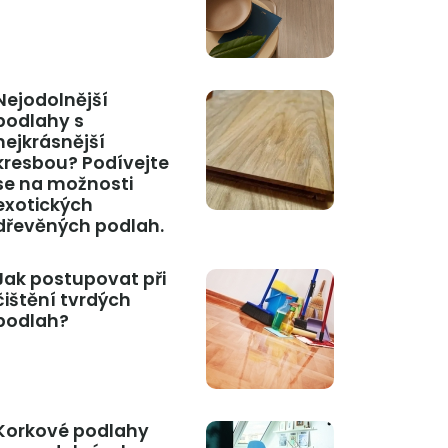
Nejodolnější
podlahy s
nejkrásnější
kresbou? Podívejte
se na možnosti
exotických
dřevěných podlah.
Jak postupovat při
čištění tvrdých
podlah?
Korkové podlahy