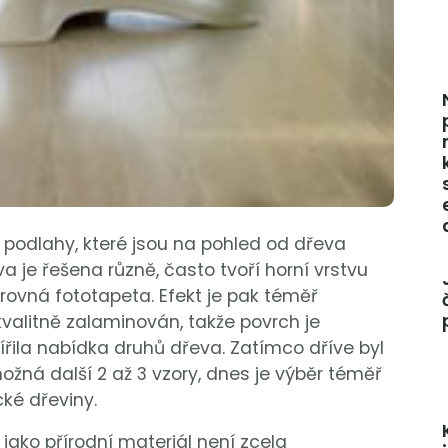
 podlahy, které jsou na pohled od dřeva
a je řešena různě, často tvoří horní vrstvu
rovná fototapeta. Efekt je pak téměř
 kvalitně zalaminován, takže povrch je
ířila nabídka druhů dřeva. Zatímco dříve byl
možná další 2 až 3 vzory, dnes je výběr téměř
cké dřeviny.
o jako přírodní materiál není zcela