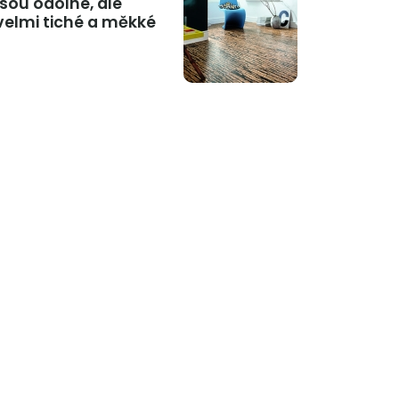
jsou odolné, ale
velmi tiché a měkké