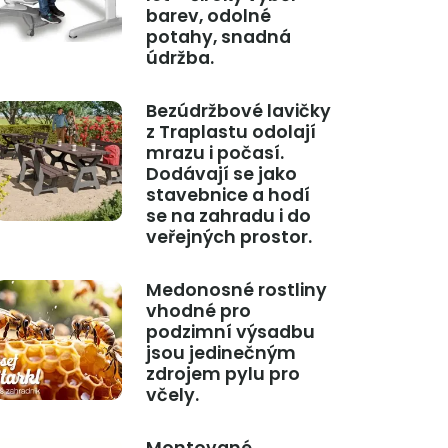
barev, odolné
potahy, snadná
údržba.
Bezúdržbové lavičky
z Traplastu odolají
mrazu i počasí.
Dodávají se jako
stavebnice a hodí
se na zahradu i do
veřejných prostor.
Medonosné rostliny
vhodné pro
podzimní výsadbu
jsou jedinečným
zdrojem pylu pro
včely.