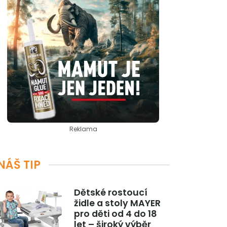
Reklama
NÁŠ TIP
Dětské rostoucí
židle a stoly MAYER
pro děti od 4 do 18
let – široký výběr