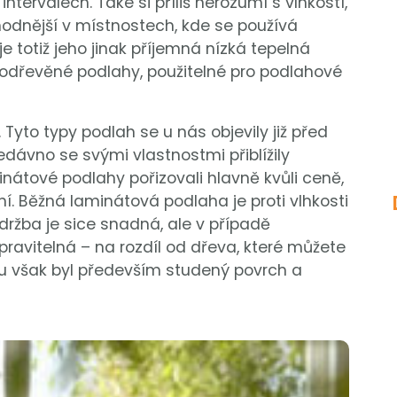
tervalech. Také si příliš nerozumí s vlhkostí,
hodnější v místnostech, kde se používá
 totiž jeho jinak příjemná nízká tepelná
celodřevěné podlahy, použitelné pro podlahové
Tyto typy podlah se u nás objevily již před
edávno se svými vlastnostmi přiblížily
nátové podlahy pořizovali hlavně kvůli ceně,
í. Běžná laminátová podlaha je proti vlhkosti
držba je sice snadná, ale v případě
ravitelná – na rozdíl od dřeva, které můžete
ou však byl především studený povrch a