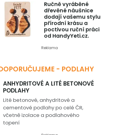
Ručně vyráběné
dřevěné náušnice
dodají vašemu stylu
přírodní krásu a
poctivou ruční práci
od HandyYeti.cz.
Reklama
DOPORUČUJEME - PODLAHY
ANHYDRITOVÉ A LITÉ BETONOVÉ
PODLAHY
Lité betonové, anhydritové a
cementové podlahy po celé ČR,
včetně izolace a podlahového
topení