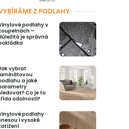
Reklama
VYBÍRÁME Z PODLAHY
Vinylové podlahy v
koupelnách –
důležitá je správná
pokládka
Jak vybrat
laminátovou
podlahu a jaké
parametry
sledovat? Co je to
třída odolnosti?
Vinylové podlahy
snesou i vysoké
zatížení