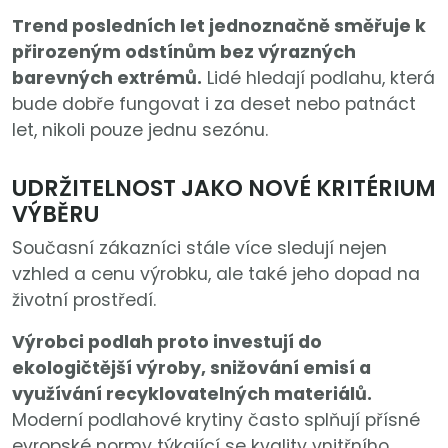
Trend posledních let jednoznačně směřuje k
přirozeným odstínům bez výrazných
barevných extrémů.
Lidé hledají podlahu, která
bude dobře fungovat i za deset nebo patnáct
let, nikoli pouze jednu sezónu.
UDRŽITELNOST JAKO NOVÉ KRITÉRIUM
VÝBĚRU
Současní zákazníci stále více sledují nejen
vzhled a cenu výrobku, ale také jeho dopad na
životní prostředí.
Výrobci podlah proto investují do
ekologičtější výroby, snižování emisí a
využívání recyklovatelných materiálů.
Moderní podlahové krytiny často splňují přísné
evropské normy týkající se kvality vnitřního