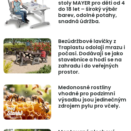
stoly MAYER pro děti od 4
do 18 let – široký výběr
barev, odolné potahy,
snadná údržba.
Bezúdržbové lavičky z
Traplastu odolají mrazu i
počasí. Dodávají se jako
stavebnice a hodí se na
zahradu i do veřejných
prostor.
Medonosné rostliny
vhodné pro podzimní
výsadbu jsou jedinečným
zdrojem pylu pro včely.