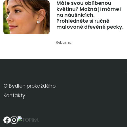
Máte svou oblíbenou
květinu? Možná ji máme i
na náušnicích.
Prohlédněte si ručně
malované dřevěné pecky.
Reklama
KDO JSME
O Bydleniprokaždého
Kontakty
SLEDUJTE NÁS