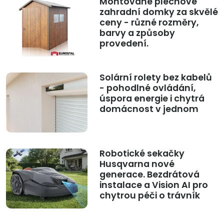
Montované plechové
zahradní domky za skvělé
ceny - různé rozměry,
barvy a způsoby
provedení.
Solární rolety bez kabelů
- pohodlné ovládání,
úspora energie i chytrá
domácnost v jednom
Robotické sekačky
Husqvarna nové
generace. Bezdrátová
instalace a Vision AI pro
chytrou péči o trávník