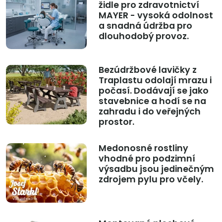
židle pro zdravotnictví
MAYER - vysoká odolnost
a snadná údržba pro
dlouhodobý provoz.
Bezúdržbové lavičky z
Traplastu odolají mrazu i
počasí. Dodávají se jako
stavebnice a hodí se na
zahradu i do veřejných
prostor.
Medonosné rostliny
vhodné pro podzimní
výsadbu jsou jedinečným
zdrojem pylu pro včely.