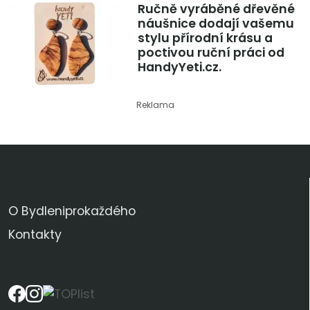
Ručně vyráběné dřevěné
náušnice dodají vašemu
stylu přírodní krásu a
poctivou ruční práci od
HandyYeti.cz.
Reklama
KDO JSME
O Bydleniprokaždého
Kontakty
SLEDUJTE NÁS