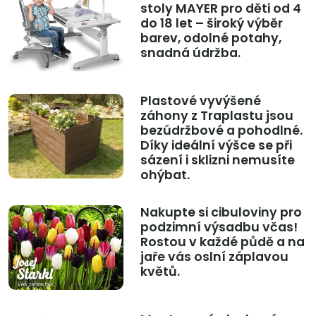
stoly MAYER pro děti od 4
do 18 let – široký výběr
barev, odolné potahy,
snadná údržba.
Plastové vyvýšené
záhony z Traplastu jsou
bezúdržbové a pohodlné.
Díky ideální výšce se při
sázení i sklizni nemusíte
ohýbat.
Nakupte si cibuloviny pro
podzimní výsadbu včas!
Rostou v každé půdě a na
jaře vás oslní záplavou
květů.