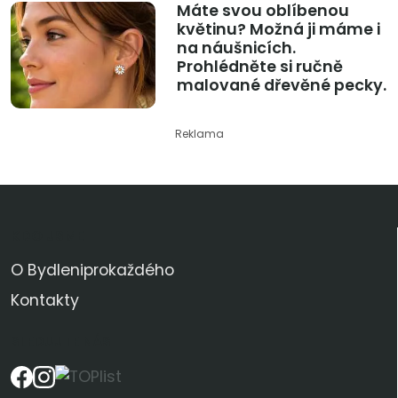
Máte svou oblíbenou
květinu? Možná ji máme i
na náušnicích.
Prohlédněte si ručně
malované dřevěné pecky.
Reklama
KDO JSME
O Bydleniprokaždého
Kontakty
SLEDUJTE NÁS