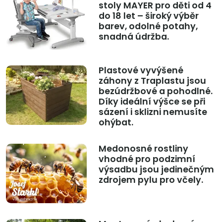
stoly MAYER pro děti od 4
do 18 let – široký výběr
barev, odolné potahy,
snadná údržba.
Plastové vyvýšené
záhony z Traplastu jsou
bezúdržbové a pohodlné.
Díky ideální výšce se při
sázení i sklizni nemusíte
ohýbat.
Medonosné rostliny
vhodné pro podzimní
výsadbu jsou jedinečným
zdrojem pylu pro včely.