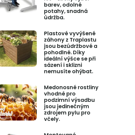
barev, odolné
potahy, snadná
údržba.
Plastové vyvýšené
záhony z Traplastu
jsou bezúdržbové a
pohodlné. Díky
ideální výšce se při
sázení i sklizni
nemusíte ohýbat.
Medonosné rostliny
vhodné pro
podzimní výsadbu
jsou jedinečným
zdrojem pylu pro
včely.