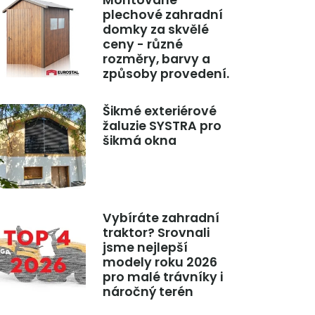
Montované
plechové zahradní
domky za skvělé
ceny - různé
rozměry, barvy a
způsoby provedení.
Šikmé exteriérové
žaluzie SYSTRA pro
šikmá okna
Vybíráte zahradní
traktor? Srovnali
jsme nejlepší
modely roku 2026
pro malé trávníky i
náročný terén