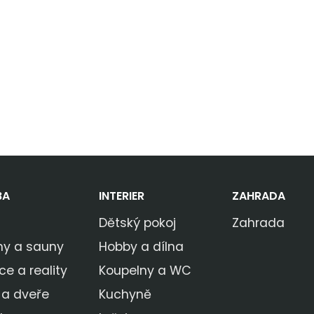
BA
INTERIER
ZAHRADA
Dětský pokoj
Zahrada
ny a sauny
Hobby a dílna
ce a reality
Koupelny a WC
 a dveře
Kuchyně