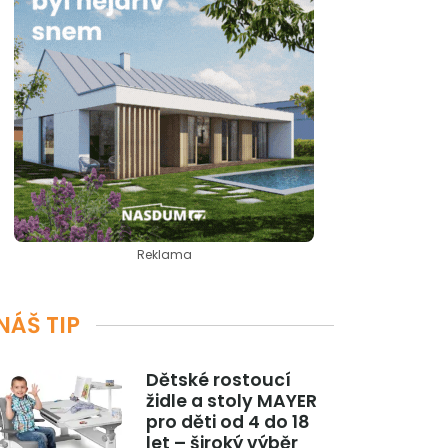
Reklama
NÁŠ TIP
Dětské rostoucí
židle a stoly MAYER
pro děti od 4 do 18
let – široký výběr