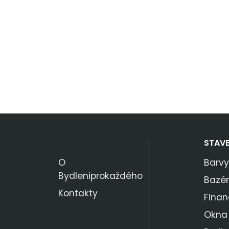
KDO JSME
STAV
O
Barvy
Bydleniprokaždého
Bazé
Kontakty
Finan
Okna
SLEDUJTE NÁS