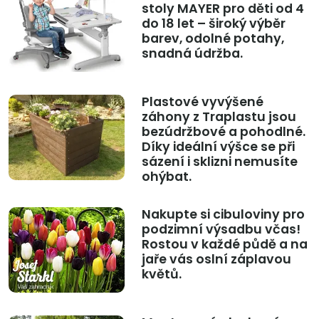
stoly MAYER pro děti od 4
do 18 let – široký výběr
barev, odolné potahy,
snadná údržba.
Plastové vyvýšené
záhony z Traplastu jsou
bezúdržbové a pohodlné.
Díky ideální výšce se při
sázení i sklizni nemusíte
ohýbat.
Nakupte si cibuloviny pro
podzimní výsadbu včas!
Rostou v každé půdě a na
jaře vás oslní záplavou
květů.