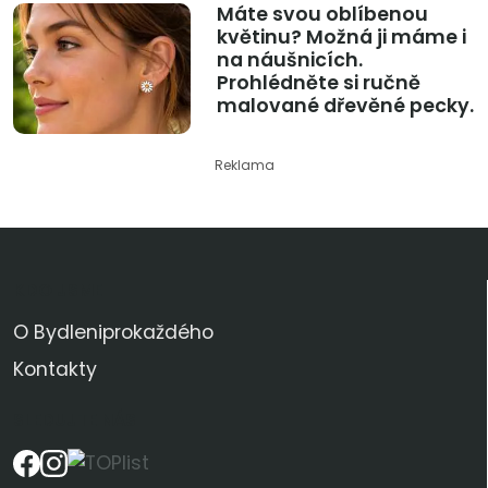
Máte svou oblíbenou
květinu? Možná ji máme i
na náušnicích.
Prohlédněte si ručně
malované dřevěné pecky.
Reklama
KDO JSME
O Bydleniprokaždého
Kontakty
SLEDUJTE NÁS