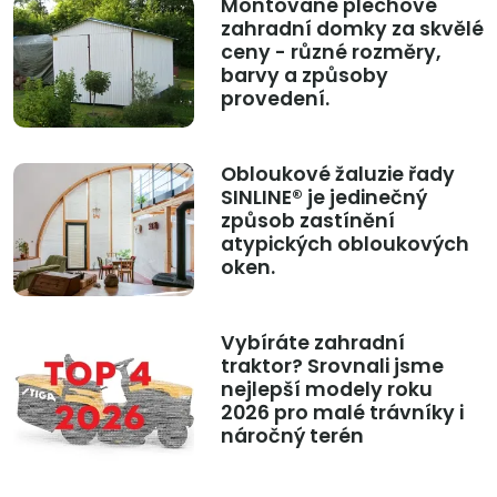
Montované plechové
zahradní domky za skvělé
ceny - různé rozměry,
barvy a způsoby
provedení.
Obloukové žaluzie řady
SINLINE® je jedinečný
způsob zastínění
atypických obloukových
oken.
Vybíráte zahradní
traktor? Srovnali jsme
nejlepší modely roku
2026 pro malé trávníky i
náročný terén