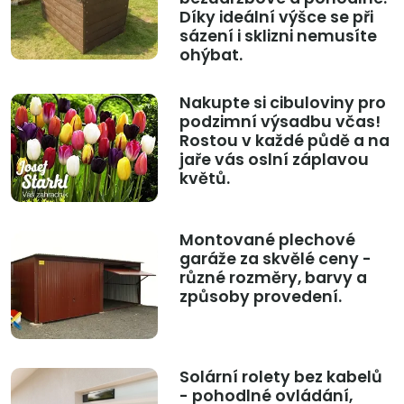
Díky ideální výšce se při
sázení i sklizni nemusíte
ohýbat.
Nakupte si cibuloviny pro
podzimní výsadbu včas!
Rostou v každé půdě a na
jaře vás oslní záplavou
květů.
Montované plechové
garáže za skvělé ceny -
různé rozměry, barvy a
způsoby provedení.
Solární rolety bez kabelů
- pohodlné ovládání,