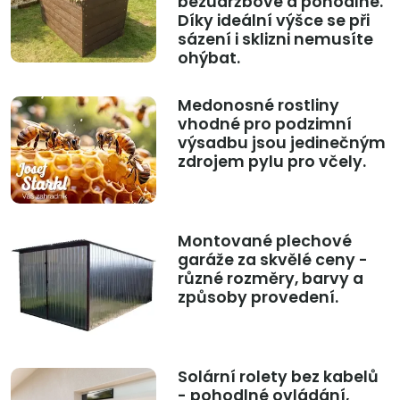
bezúdržbové a pohodlné.
Díky ideální výšce se při
sázení i sklizni nemusíte
ohýbat.
Medonosné rostliny
vhodné pro podzimní
výsadbu jsou jedinečným
zdrojem pylu pro včely.
Montované plechové
garáže za skvělé ceny -
různé rozměry, barvy a
způsoby provedení.
Solární rolety bez kabelů
- pohodlné ovládání,