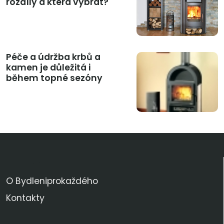
rozdíly a která vybrat?
Péče a údržba krbů a
kamen je důležitá i
během topné sezóny
KDO JSME
O Bydleniprokaždého
Kontakty
SLEDUJTE NÁS