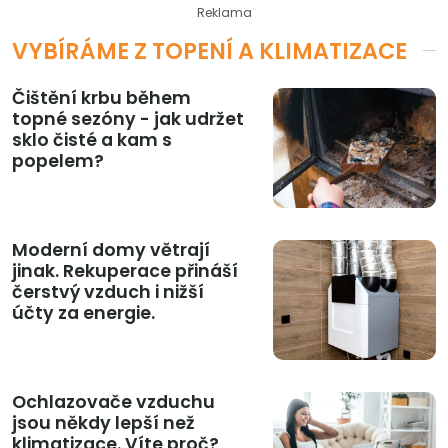
Reklama
VYBÍRÁME Z TOPENÍ A KLIMATIZACE
Čištění krbu během
topné sezóny - jak udržet
sklo čisté a kam s
popelem?
Moderní domy větrají
jinak. Rekuperace přináší
čerstvý vzduch i nižší
účty za energie.
Ochlazovače vzduchu
jsou někdy lepší než
klimatizace. Víte proč?