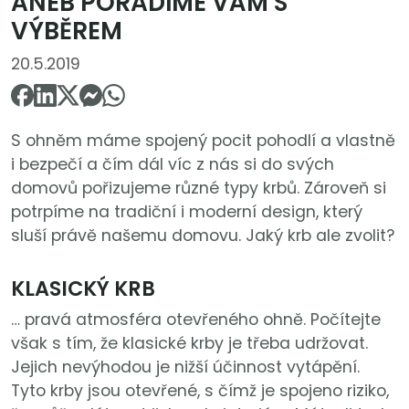
ANEB PORADÍME VÁM S
VÝBĚREM
20.5.2019
S ohněm máme spojený pocit pohodlí a vlastně
i bezpečí a čím dál víc z nás si do svých
domovů pořizujeme různé typy krbů. Zároveň si
potrpíme na tradiční i moderní design, který
sluší právě našemu domovu. Jaký krb ale zvolit?
KLASICKÝ KRB
… pravá atmosféra otevřeného ohně. Počítejte
však s tím, že klasické krby je třeba udržovat.
Jejich nevýhodou je nižší účinnost vytápění.
Tyto krby jsou otevřené, s čímž je spojeno riziko,