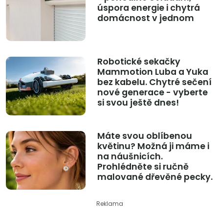
úspora energie i chytrá
domácnost v jednom
Robotické sekačky
Mammotion Luba a Yuka
bez kabelu. Chytré sečení
nové generace - vyberte
si svou ještě dnes!
Máte svou oblíbenou
květinu? Možná ji máme i
na náušnicích.
Prohlédněte si ručně
malované dřevěné pecky.
Reklama