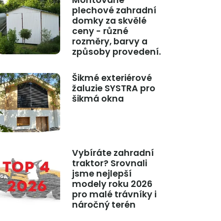
Montované
plechové zahradní
domky za skvělé
ceny - různé
rozměry, barvy a
způsoby provedení.
Šikmé exteriérové
žaluzie SYSTRA pro
šikmá okna
Vybíráte zahradní
traktor? Srovnali
jsme nejlepší
modely roku 2026
pro malé trávníky i
náročný terén