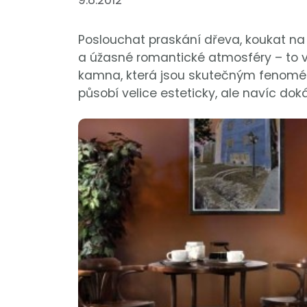
9.8.2012
Poslouchat praskání dřeva, koukat na p
a úžasné romantické atmosféry – to vš
kamna, která jsou skutečným fenomén
působí velice esteticky, ale navíc dok