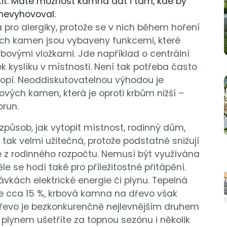
tit. Máte možnost kamna dát i tam, kde by
nevyhovoval.
pro alergiky, protože se v nich během hoření
ých kamen jsou vybaveny funkcemi, které
rbovými vložkami. Jde například o centrální
ek kyslíku v místnosti. Není tak potřeba často
 topí. Neoddiskutovatelnou výhodou je
vých kamen, která je oproti krbům nižší –
orun.
způsob, jak vytopit místnost, rodinný dům,
tak velmi užitečná, protože podstatně snižují
e z rodinného rozpočtu. Nemusí být využívána
le se hodí také pro příležitostné přitápění.
ávkách elektrické energie či plynu. Tepelná
je cca 15 %, krbová kamna na dřevo však
řevo je bezkonkurenčně nejlevnějším druhem
 plynem ušetříte za topnou sezónu i několik