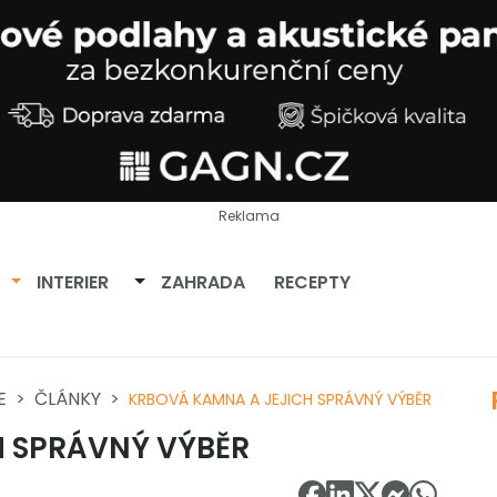
Reklama
Přepnout dropdown
Přepnout dropdown
INTERIER
ZAHRADA
RECEPTY
E
ČLÁNKY
KRBOVÁ KAMNA A JEJICH SPRÁVNÝ VÝBĚR
H SPRÁVNÝ VÝBĚR