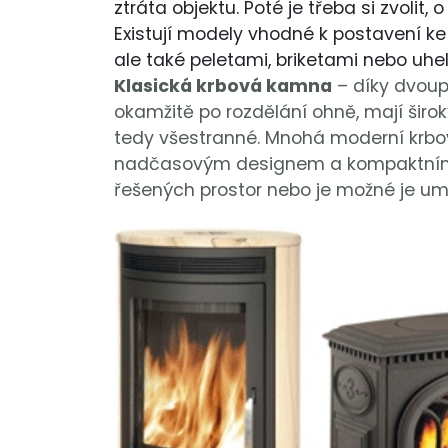
ztráta objektu. Poté je třeba si zvolit
Existují modely vhodné k postavení ke 
ale také peletami, briketami nebo uhe
Klasická krbová kamna
– díky dvoup
okamžitě po rozdělání ohně, mají širok
tedy všestranné. Mnohá moderní krb
nadčasovým designem a kompaktními r
řešených prostor nebo je možné je umí