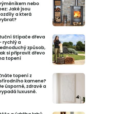
výměníkem nebo
bez: Jaké jsou
rozdíly a která
vybrat?
Ruční štípače dřeva
– rychlý a
jednoduchý způsob,
jak si připravit dřevo
na topení
Znáte topení z
přírodního kamene?
Je úsporné, zdravé a
vypadá luxusně.