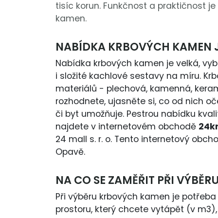
tisíc korun. Funkčnost a praktičnost 
kamen.
NABÍDKA KRBOVÝCH KAMEN J
Nabídka krbových kamen je velká, vybr
i složité kachlové sestavy na míru. 
materiálů - plechová, kamenná, kera
rozhodnete, ujasněte si, co od nich oč
či byt umožňuje. Pestrou nabídku kval
najdete v internetovém obchodě
24k
24 mall s. r. o. Tento internetový o
Opavě.
NA CO SE ZAMĚŘIT PŘI VÝBĚ
Při výběru krbových kamen je potřeba z
prostoru, který chcete vytápět (v m3)