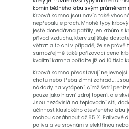
který je možné těžší typy kamen umís
komín běžného krbu svým průměrem 
Krbová kamna jsou navíc také vhodná 
nepřepaluje prach. Mnohé typy krbov
ještě donedávna patřily jen krbům s k
přívod vzduchu, který zajišťuje dostat
větrat a to ani v případě, že se právě
samozřejmě také pořizovací cena krbo
kvalitní kamna pořídíte již od 10 tisíc k
Krbová kamna představují nejlevnější 
chatu nebo třeba zimní zahradu. Jsou 
náklady na vytápění, čímž šetří peníz
pouze jako hlavní zdroj topení, ale skvě
Jsou nezávislá na teplovodní síti, dod
účinnost klasického otevřeného krbu 
mohou dosáhnout až 85 %. Palivové d
paliva a ve srovnání s elektřinou nebo