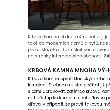
Krbová kamna si dnes už nepořizují jen
také do moderních domů a bytů, kde 
prvku. Můžete si tak splnit sen o živé
na stránky internetového obchodu
24
KRBOVÁ KAMNA MNOHA VÝ
Krbová kamna oproti klasickým krbům
instalací. S krbem musíte počítat již 
složitě upravovat, zatímco krbová kam
mít přístup ke komínu a nehořlavou p
dřeva, v případě, že právě takovou mát