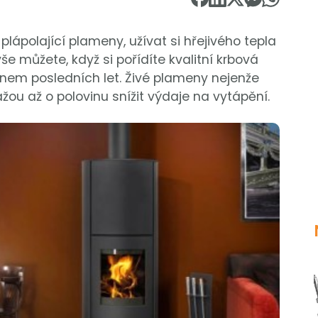
lápolající plameny, užívat si hřejivého tepla
e můžete, když si pořídíte kvalitní krbová
em posledních let. Živé plameny nejenže
ážou až o polovinu snížit výdaje na vytápění.