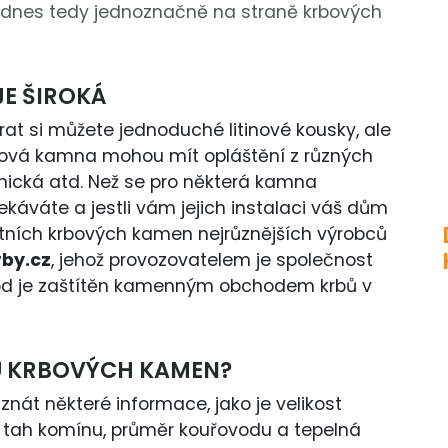
je dnes tedy jednoznačně na straně krbových
E ŠIROKÁ
at si můžete jednoduché litinové kousky, ale
Krbová kamna mohou mít opláštění z různých
mická atd. Než se pro některá kamna
ekáváte a jestli vám jejich instalaci váš dům
itních krbových kamen nejrůznějších výrobců
rby.cz
, jehož provozovatelem je společnost
bchod je zaštítěn kamenným obchodem krbů v
RU KRBOVÝCH KAMEN?
nát některé informace, jako je velikost
, tah komínu, průměr kouřovodu a tepelná