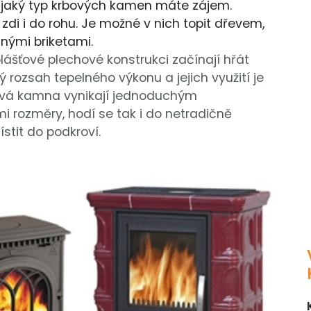
, o jaký typ krbových kamen máte zájem.
zdi i do rohu. Je možné v nich topit dřevem,
lnými briketami.
lášťové plechové konstrukci začínají hřát
ý rozsah tepelného výkonu a jejich využití je
ová kamna vynikají jednoduchým
ozměry, hodí se tak i do netradičně
stit do podkroví.