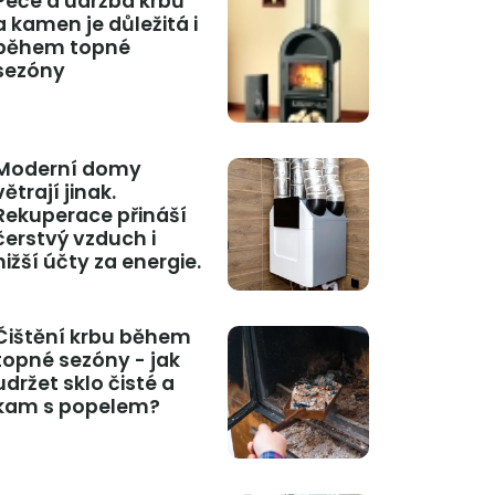
Péče a údržba krbů
a kamen je důležitá i
během topné
sezóny
Moderní domy
větrají jinak.
Rekuperace přináší
čerstvý vzduch i
nižší účty za energie.
Čištění krbu během
topné sezóny - jak
udržet sklo čisté a
kam s popelem?