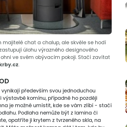
 majitelé chat a chalup, ale skvěle se hodí
zastupují úlohu výrazného designového
m ohni ve svém obývacím pokoji. Stačí zavítat
krby.cz
.
HOD
 vynikají především svou jednoduchou
při výstavbě komínu, případně ho později
na je možné umístit, kde se vám zlíbí - stačí
odlahu. Podlaha nemůže být z lamina či
e, opatříte ji krytem z tvrzeného skla, na