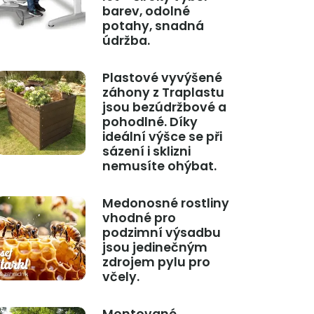
barev, odolné
potahy, snadná
údržba.
Plastové vyvýšené
záhony z Traplastu
jsou bezúdržbové a
pohodlné. Díky
ideální výšce se při
sázení i sklizni
nemusíte ohýbat.
Medonosné rostliny
vhodné pro
podzimní výsadbu
jsou jedinečným
zdrojem pylu pro
včely.