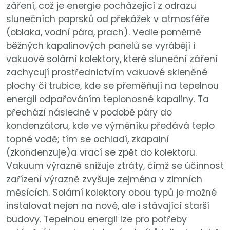
záření, což je energie pocházející z odrazu
slunečních paprsků od překážek v atmosféře
(oblaka, vodní pára, prach). Vedle poměrně
běžných kapalinových panelů se vyrábějí i
vakuové solární kolektory, které sluneční záření
zachycují prostřednictvím vakuové skleněné
plochy či trubice, kde se přeměňují na tepelnou
energii odpařováním teplonosné kapaliny. Ta
přechází následně v podobě páry do
kondenzátoru, kde ve výměníku předává teplo
topné vodě; tím se ochladí, zkapalní
(zkondenzuje)a vrací se zpět do kolektoru.
Vakuum výrazně snižuje ztráty, čímž se účinnost
zařízení výrazně zvyšuje zejména v zimních
měsících. Solární kolektory obou typů je možné
instalovat nejen na nové, ale i stávající starší
budovy. Tepelnou energii lze pro potřeby