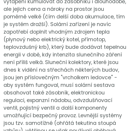
vytápění kumulovat do zásobníků i dlouhodobě,
ale jejich cena a nároky na prostor jsou
poměrně velké (čím delší doba akumulace, tím
je systém dražší). Solární zařízení je navíc
zapotřebí doplnit vhodným zdrojem tepla
(plynový nebo elektrický kotel, přímotop,
teplovzdušný krb), který bude dodávat tepelnou
energii v době, kdy intenzita slunečního záření
není příliš velká. Sluneční kolektory, které jsou
dnes k vidění na střechách některých budov,
jsou jen příslovečným "vrcholkem ledovce" -
aby systém fungoval, musí solární sestava
obsahovat také zásobník, elektronickou
regulaci, expanzní nádobu, odvzdušňovací
ventil, pojistný ventil a další komponenty
umožňující bezpečný provoz. Levnější systémy
jsou tzv. samotížné (ohřátá tekutina stoupá
vzhůru), většinou se však používají oběhová