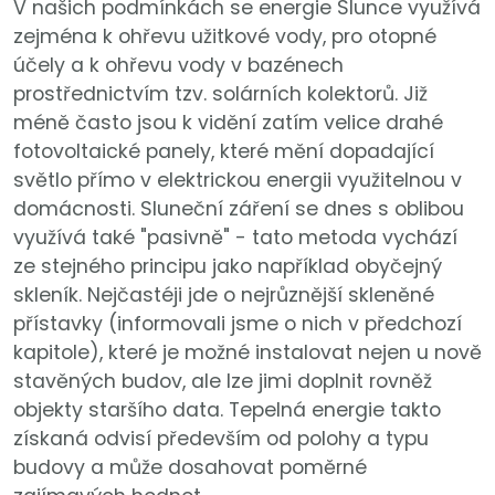
V našich podmínkách se energie Slunce využívá
zejména k ohřevu užitkové vody, pro otopné
účely a k ohřevu vody v bazénech
prostřednictvím tzv. solárních kolektorů. Již
méně často jsou k vidění zatím velice drahé
fotovoltaické panely, které mění dopadající
světlo přímo v elektrickou energii využitelnou v
domácnosti. Sluneční záření se dnes s oblibou
využívá také "pasivně" - tato metoda vychází
ze stejného principu jako například obyčejný
skleník. Nejčastéji jde o nejrůznější skleněné
přístavky (informovali jsme o nich v předchozí
kapitole), které je možné instalovat nejen u nově
stavěných budov, ale lze jimi doplnit rovněž
objekty staršího data. Tepelná energie takto
získaná odvisí především od polohy a typu
budovy a může dosahovat poměrné