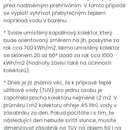
před nadměrným přehříváním. V tomto případě
se vyplatí vyhřívat přebytečným teplem
například vodu v bazénu.
* Svisle umístěný kapalinový kolektor, který
bude orientovaný směrem na jih, poskytne za
rok cca 700 kWh/m2, šikmo umístěný kolektor
se sklonem 20 až 60° dodá za rok cca 1000
kWh/m2 (hodnoty závisí také na účinnosti
kolektorů).
* Dnes je již známá věc, že k přípravě teplé
užitkové vody (TUV) pro jednu osobu je
zapotřebí plocha kolektoru nejméně 1,2 m2. V
průměru 1 m2 kolektoru ohřeje 45 litrů vody v
zásobníku za den. Pokud počítáte i s tím, že
následující den nebude svítit slunce, musíte
dimenzovat zásobník na TUV na objem 60 l na