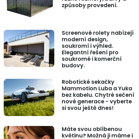
způsoby provedení.
Screenové rolety nabízejí
moderní design,
soukromí i výhled.
Elegantní řešení pro
soukromé i komerční
budovy.
Robotické sekačky
Mammotion Luba a Yuka
bez kabelu. Chytré sečení
nové generace - vyberte
si svou ještě dnes!
Máte svou oblíbenou
květinu? Možná ji máme i