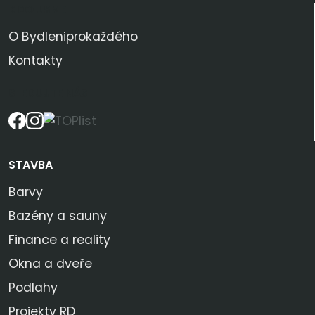
KDO JSME
O Bydleniprokaždého
Kontakty
SLEDUJTE NÁS
STAVBA
Barvy
Bazény a sauny
Finance a reality
Okna a dveře
Podlahy
Projekty RD