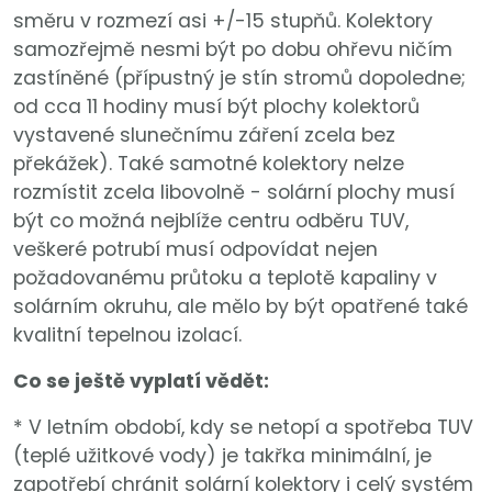
směru v rozmezí asi +/-15 stupňů. Kolektory
samozřejmě nesmi být po dobu ohřevu ničím
zastíněné (přípustný je stín stromů dopoledne;
od cca 11 hodiny musí být plochy kolektorů
vystavené slunečnímu záření zcela bez
překážek). Také samotné kolektory nelze
rozmístit zcela libovolně - solární plochy musí
být co možná nejblíže centru odběru TUV,
veškeré potrubí musí odpovídat nejen
požadovanému průtoku a teplotě kapaliny v
solárním okruhu, ale mělo by být opatřené také
kvalitní tepelnou izolací.
Co se ještě vyplatí vědět:
* V letním období, kdy se netopí a spotřeba TUV
(teplé užitkové vody) je takřka minimální, je
zapotřebí chránit solární kolektory i celý systém