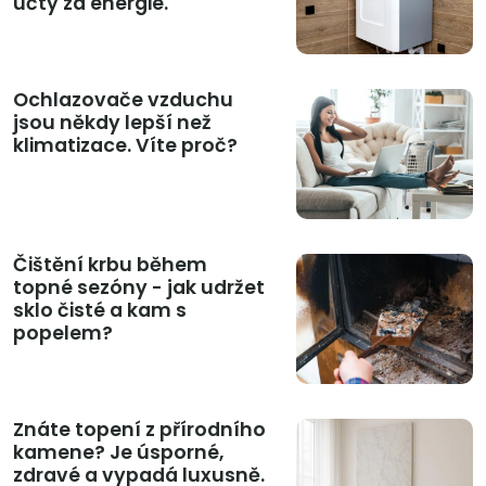
účty za energie.
Ochlazovače vzduchu
jsou někdy lepší než
klimatizace. Víte proč?
Čištění krbu během
topné sezóny - jak udržet
sklo čisté a kam s
popelem?
Znáte topení z přírodního
kamene? Je úsporné,
zdravé a vypadá luxusně.