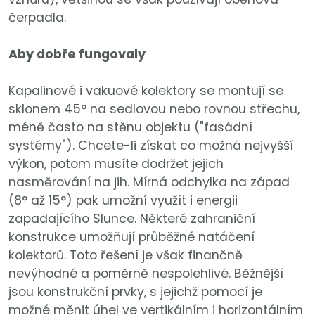
čerpadla.
Aby dobře fungovaly
Kapalinové i vakuové kolektory se montují se
sklonem 45° na sedlovou nebo rovnou střechu,
méně často na stěnu objektu ("fasádní
systémy"). Chcete-li získat co možná nejvyšší
výkon, potom musíte dodržet jejich
nasměrování na jih. Mírná odchylka na západ
(8° až 15°) pak umožní využít i energii
zapadajícího Slunce. Některé zahraniční
konstrukce umožňují průběžné natáčení
kolektorů. Toto řešení je však finančně
nevýhodné a poměrně nespolehlivé. Běžnější
jsou konstrukční prvky, s jejichž pomocí je
možné měnit úhel ve vertikálním i horizontálním