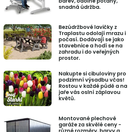
barev, odolné potahy,
snadná údržba.
Bezúdržbové lavičky z
Traplastu odolají mrazu i
počasí. Dodávají se jako
stavebnice a hodí se na
zahradu i do veřejných
prostor.
Nakupte si cibuloviny pro
podzimní výsadbu včas!
Rostou v každé půdě a na
jaře vás oslní záplavou
květů.
Montované plechové
garáže za skvělé ceny -
různé rozměry, barvy a