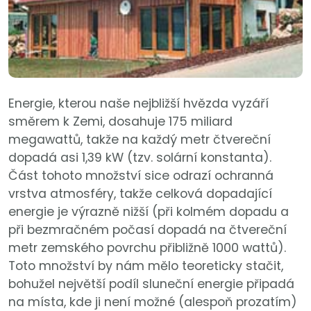
Energie, kterou naše nejbližší hvězda vyzáří
směrem k Zemi, dosahuje 175 miliard
megawattů, takže na každý metr čtvereční
dopadá asi 1,39 kW (tzv. solární konstanta).
Část tohoto množství sice odrazí ochranná
vrstva atmosféry, takže celková dopadající
energie je výrazně nižší (při kolmém dopadu a
při bezmračném počasí dopadá na čtvereční
metr zemského povrchu přibližně 1000 wattů).
Toto množství by nám mělo teoreticky stačit,
bohužel největší podíl sluneční energie připadá
na místa, kde ji není možné (alespoň prozatím)