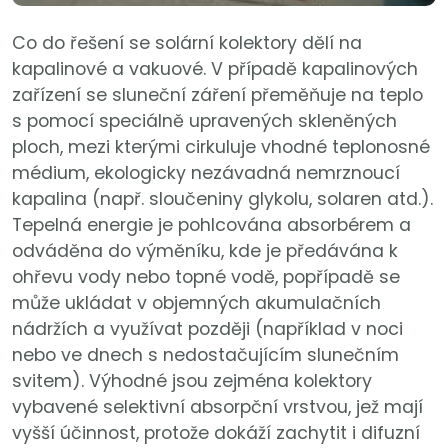
Co do řešení se solární kolektory dělí na
kapalinové a vakuové. V případě kapalinových
zařízení se sluneční záření přeměňuje na teplo
s pomocí speciálně upravených skleněných
ploch, mezi kterými cirkuluje vhodné teplonosné
médium, ekologicky nezávadná nemrznoucí
kapalina (např. sloučeniny glykolu, solaren atd.).
Tepelná energie je pohlcována absorbérem a
odváděna do výměníku, kde je předávána k
ohřevu vody nebo topné vodě, popřípadě se
může ukládat v objemných akumulačních
nádržích a využívat později (například v noci
nebo ve dnech s nedostačujícím slunečním
svitem). Výhodné jsou zejména kolektory
vybavené selektivní absorpční vrstvou, jež mají
vyšší účinnost, protože dokáží zachytit i difuzní