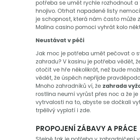
potřeba se umět rychle rozhodnout a v
hnojivo. Otrhat napadené listy nemocí.
je schopnost, která nám často může za
Malina casino pomoci vyhrát kolo někt
Neustávat v péči
Jak moc je potřeba umět pečovat o sv
zahradu? V kasinu je potřeba vědět, že
otočit ve hře několikrát, než bude mož
vědět, že úspěch nepřijde pravděpod
Mnoho zahradníků ví, že
zahrada vyža
rostlina neumí vyrůst přes noc a že je
vytrvalosti na to, abyste se dočkali v
trpělivý vyplatí i zde.
PROPOJENÍ ZÁBAVY A PRÁCE
Stejně tak je potřeba v zahradničení 