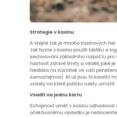
Strategie v kasinu
A stejně tak je mnoho kasinových her j
Jak byste v kasinu použili taktiku a lo
sestavování základního rozpočtu pro v
nastavit zdravé limity a věděli, jaké j
hlediska na zůstatek ve vaší peněžence
samozřejmost. Ať už jsou to karetní hr
vsázky na které políčko rulety umístit.
Vsadit na jednu kartu
Schopnost umět v kasinu odhadovat r
očekávanému výsledku je nedoceniteln