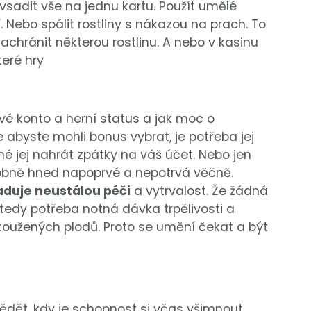
sadit vše na jednu kartu. Použít umělé
 Nebo spálit rostliny s nákazou na prach. To
chránit některou rostlinu. A nebo v kasinu
eré hry
é konto a herní status a jak moc o
 abyste mohli bonus vybrat, je potřeba jej
né jej nahrát zpátky na váš účet. Nebo jen
obně hned napoprvé a nepotrvá věčně.
duje neustálou péči
a vytrvalost. Že žádná
 tedy potřeba notná dávka trpělivosti a
ytoužených plodů. Proto se umění čekat a být
vědět, kdy je schopnost si včas všimnout