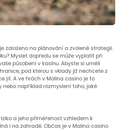
e založeno na plánování a zvolené strategii.
giku? Myslet dopředu se může vyplatit při
aše působení v kasinu. Abyste si uměli
e hranice, pod kterou s vklady již nechcete z
 jít. A ve hrách v Malina casino je to
y nebo například rozmyslení toho, jaké
iziko a jeho přiměřenost vzhledem k
á i na zahradě. Občas je v Malina casino