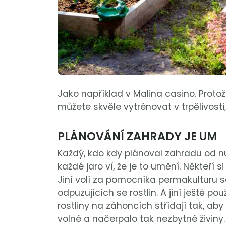
Jako například v Malina casino. Proto
můžete skvěle vytrénovat v trpělivost
PLÁNOVÁNÍ ZAHRADY JE UM
Každý, kdo kdy plánoval zahradu od n
každé jaro ví, že je to umění. Někteří 
Jiní volí za pomocníka permakultur
odpuzujících se rostlin. A jiní ještě po
rostliny na záhoncích střídají tak, aby
volné a načerpalo tak nezbytné živiny.