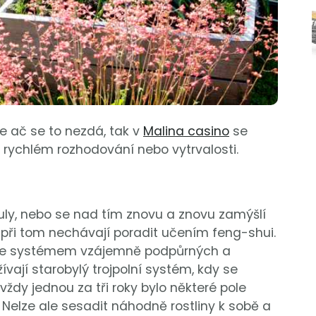
že ač se to nezdá, tak v
Malina casino
se
i, rychlém rozhodování nebo vytrvalosti.
uly, nebo se nad tím znovu a znovu zamýšlí
si při tom nechávají poradit učením feng-shui.
u se systémem vzájemně podpůrných a
užívají starobylý trojpolní systém, kdy se
 vždy jednou za tři roky bylo některé pole
 Nelze ale sesadit náhodně rostliny k sobě a