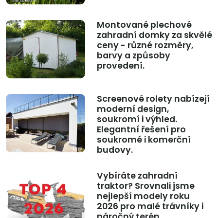
Montované plechové
zahradní domky za skvělé
ceny - různé rozměry,
barvy a způsoby
provedení.
Screenové rolety nabízejí
moderní design,
soukromí i výhled.
Elegantní řešení pro
soukromé i komerční
budovy.
Vybíráte zahradní
traktor? Srovnali jsme
nejlepší modely roku
2026 pro malé trávníky i
náročný terén