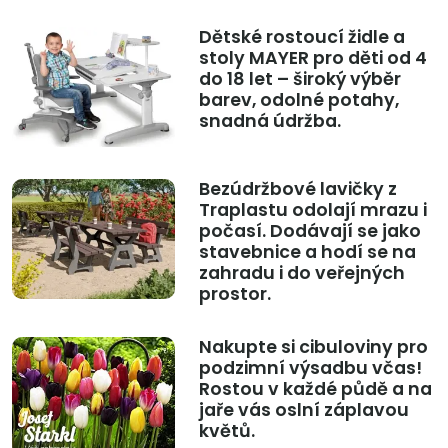
Dětské rostoucí židle a
stoly MAYER pro děti od 4
do 18 let – široký výběr
barev, odolné potahy,
snadná údržba.
Bezúdržbové lavičky z
Traplastu odolají mrazu i
počasí. Dodávají se jako
stavebnice a hodí se na
zahradu i do veřejných
prostor.
Nakupte si cibuloviny pro
podzimní výsadbu včas!
Rostou v každé půdě a na
jaře vás oslní záplavou
květů.