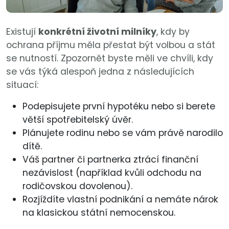
Existují
konkr
étní životní milníky
, kdy by
ochrana příjmu měla přestat být volbou a stát
se nutností. Zpozornět byste měli ve chvíli, kdy
se vás týká alespoň jedna z následujících
situací:
Podepisujete první hypotéku nebo si berete
větší spotřebitelský úvěr.
Plánujete rodinu nebo se vám právě narodilo
dítě.
Váš partner či partnerka ztrácí finanční
nezávislost (například kvůli odchodu na
rodičovskou dovolenou).
Rozjíždíte vlastní podnikání a nemáte nárok
na klasickou státní nemocenskou.