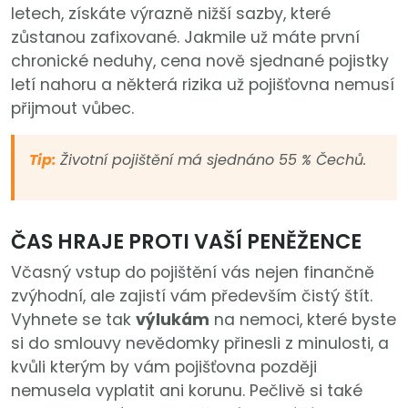
letech, získáte výrazně nižší sazby, které
zůstanou zafixované. Jakmile už máte první
chronické neduhy, cena nově sjednané pojistky
letí nahoru a některá rizika už pojišťovna nemusí
přijmout vůbec.
Tip:
Životní pojištění má sjednáno 55 % Č
echů.
ČAS HRAJE PROTI VAŠÍ PENĚŽENCE
Včasný vstup do pojištění vás nejen finančně
zvýhodní, ale zajistí vám především čistý štít.
Vyhnete se tak
výlukám
na nemoci, které byste
si do smlouvy nevědomky přinesli z minulosti, a
kvůli kterým by vám pojišťovna později
nemusela vyplatit ani korunu. Pečlivě si také