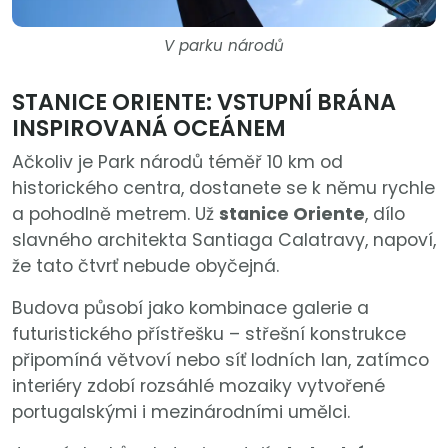
V parku národů
STANICE ORIENTE: VSTUPNÍ BRÁNA
INSPIROVANÁ OCEÁNEM
Ačkoliv je Park národů téměř 10 km od
historického centra, dostanete se k němu rychle
a pohodlně metrem. Už
stanice Oriente
, dílo
slavného architekta Santiaga Calatravy, napoví,
že tato čtvrť nebude obyčejná.
Budova působí jako kombinace galerie a
futuristického přístřešku – střešní konstrukce
připomíná větvoví nebo síť lodních lan, zatímco
interiéry zdobí rozsáhlé mozaiky vytvořené
portugalskými i mezinárodními umělci.