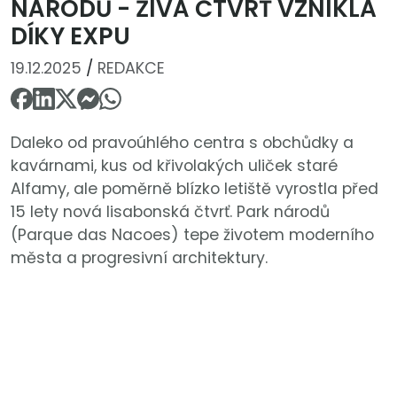
NÁRODŮ - ŽIVÁ ČTVRŤ VZNIKLA
DÍKY EXPU
19.12.2025
/
REDAKCE
Daleko od pravoúhlého centra s obchůdky a
kavárnami, kus od křivolakých uliček staré
Alfamy, ale poměrně blízko letiště vyrostla před
15 lety nová lisabonská čtvrť. Park národů
(Parque das Nacoes) tepe životem moderního
města a progresivní architektury.