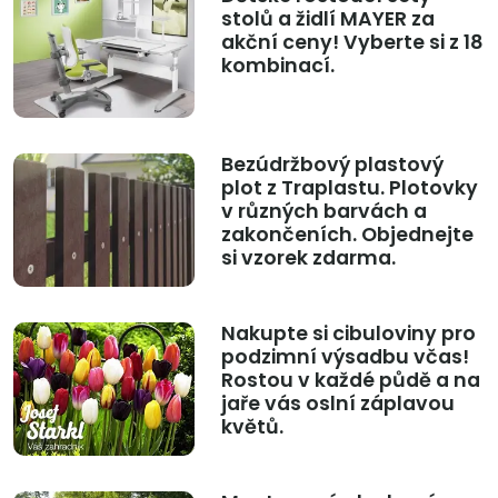
stolů a židlí MAYER za
akční ceny! Vyberte si z 18
kombinací.
Bezúdržbový plastový
plot z Traplastu. Plotovky
v různých barvách a
zakončeních. Objednejte
si vzorek zdarma.
Nakupte si cibuloviny pro
podzimní výsadbu včas!
Rostou v každé půdě a na
jaře vás oslní záplavou
květů.