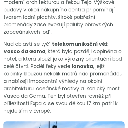
moderní architekturou a řekou Tejo. Výškové
budovy v okolí nákupního centra připomínají
tvarem lodní plachty, široké pobřežní
promenády zase evokují paluby obrovských
zaoceánských lodí.
Nad oblastí se tyčí
telekomunikační věž
Vasco da Gama
, která byla později doplněna o
hotel, a která slouží jako výrazný orientační bod
celé čtvrti. Podél řeky vede
lanovka
, jejíž
kabinky kloužou několik metrů nad promenádou
a nabízejí impozantní výhledy na okolní
architekturu, oceánské motivy a ikonický most
Vasco da Gama. Ten byl otevřen rovněž při
příležitosti Expa a se svou délkou 17 km patří k
nejdelším v Evropě.