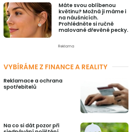
Máte svou oblíbenou
květinu? Možná ji máme i
na náušnicích.
Prohlédněte si ručně
malované dřevěné pecky.
Reklama
VYBÍRÁME Z FINANCE A REALITY
Reklamace a ochrana
spotřebitelů
Na co si dát pozor při
sjednávání pojištění