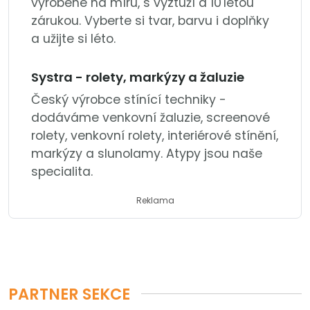
vyrobené na míru, s výztuží a 10 letou
zárukou. Vyberte si tvar, barvu i doplňky
a užijte si léto.
Systra - rolety, markýzy a žaluzie
Český výrobce stínící techniky -
dodáváme venkovní žaluzie, screenové
rolety, venkovní rolety, interiérové stínění,
markýzy a slunolamy. Atypy jsou naše
specialita.
Reklama
PARTNER SEKCE