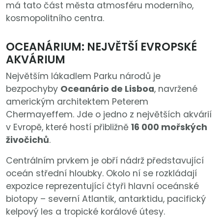
má tato část města atmosféru moderního,
kosmopolitního centra.
OCEANÁRIUM: NEJVĚTŠÍ EVROPSKÉ
AKVÁRIUM
Největším lákadlem Parku národů je
bezpochyby
Oceanário de Lisboa
, navržené
americkým architektem Peterem
Chermayeffem. Jde o jedno z největších akvárií
v Evropě, které hostí přibližně
16 000 mořských
živočichů
.
Centrálním prvkem je obří nádrž představující
oceán střední hloubky. Okolo ní se rozkládají
expozice reprezentující čtyři hlavní oceánské
biotopy – severní Atlantik, antarktidu, pacifický
kelpový les a tropické korálové útesy.