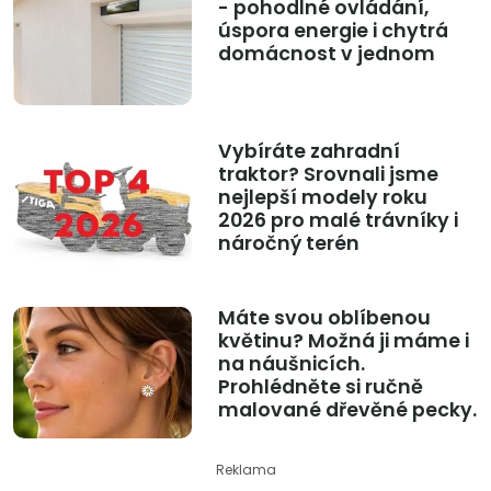
- pohodlné ovládání,
úspora energie i chytrá
domácnost v jednom
Vybíráte zahradní
traktor? Srovnali jsme
nejlepší modely roku
2026 pro malé trávníky i
náročný terén
Máte svou oblíbenou
květinu? Možná ji máme i
na náušnicích.
Prohlédněte si ručně
malované dřevěné pecky.
Reklama