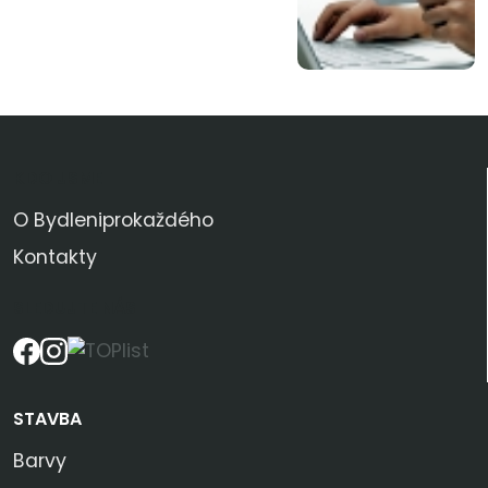
KDO JSME
O Bydleniprokaždého
Kontakty
SLEDUJTE NÁS
STAVBA
Barvy