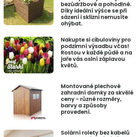
bezúdržbové a pohodlné.
Díky ideální výšce se při
sázení i sklizni nemusíte
ohýbat.
Nakupte si cibuloviny pro
podzimní výsadbu včas!
Rostou v každé půdě a na
jaře vás oslní záplavou
květů.
Montované plechové
zahradní domky za skvělé
ceny - různé rozměry,
barvy a způsoby
provedení.
Solární rolety bez kabelů