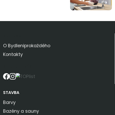
KDO JSME
O Bydleniprokaždého
Kontakty
SLEDUJTE NÁS
STAVBA
Barvy
Bazény a sauny