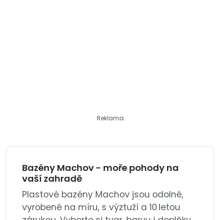
Reklama
Bazény Machov - moře pohody na
vaší zahradě
Plastové bazény Machov jsou odolné,
vyrobené na míru, s výztuží a 10 letou
zárukou. Vyberte si tvar, barvu i doplňky