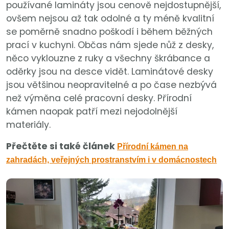
používané lamináty jsou cenově nejdostupnější,
ovšem nejsou až tak odolné a ty méně kvalitní
se poměrně snadno poškodí i během běžných
prací v kuchyni. Občas nám sjede nůž z desky,
něco vyklouzne z ruky a všechny škrábance a
oděrky jsou na desce vidět. Laminátové desky
jsou většinou neopravitelné a po čase nezbývá
než výměna celé pracovní desky. Přírodní
kámen naopak patří mezi nejodolnější
materiály.
Přečtěte si také článek
Přírodní kámen na
zahradách, veřejných prostranstvím i v domácnostech