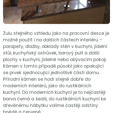
Žulu stejného vzhledu jako na pracovní desce je
možné použít i na dalších částech interiéru –
parapety, dlažby, obklady stěn v kuchyni, jídelní
stůl, kuchyňský ostrůvek, barový pult a další
plochy v kuchyni, jídelně nebo obývacím pokoji.
Kámen v tomto případě působí jako opakující
se prvek sjednocující jednotlivé části domu.
Přírodní kámen se hodí stejně dobře do
moderních interiérů, jako do rustikálních
kuchyní. Do moderních kuchyní je to nejčastěji
barva černá a šedá, do rustikálních kuchyní ke
dřevěnému nábytku volíme častěji odstíny
hnědé a červené.