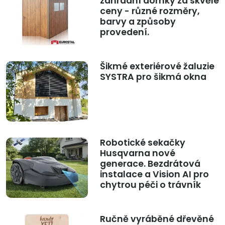
zahradní domky za skvělé
ceny - různé rozměry,
barvy a způsoby
provedení.
Šikmé exteriérové žaluzie
SYSTRA pro šikmá okna
Robotické sekačky
Husqvarna nové
generace. Bezdrátová
instalace a Vision AI pro
chytrou péči o trávník
Ručně vyráběné dřevěné