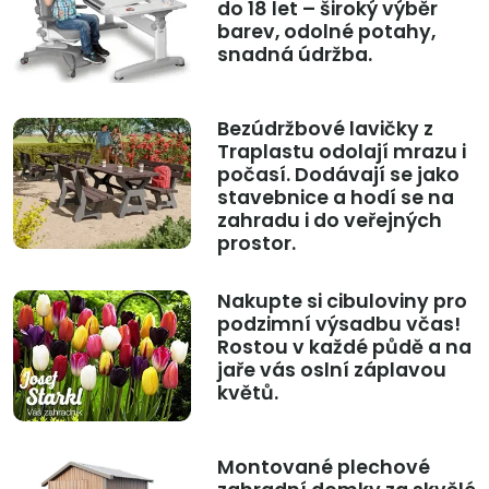
do 18 let – široký výběr
barev, odolné potahy,
snadná údržba.
Bezúdržbové lavičky z
Traplastu odolají mrazu i
počasí. Dodávají se jako
stavebnice a hodí se na
zahradu i do veřejných
prostor.
Nakupte si cibuloviny pro
podzimní výsadbu včas!
Rostou v každé půdě a na
jaře vás oslní záplavou
květů.
Montované plechové