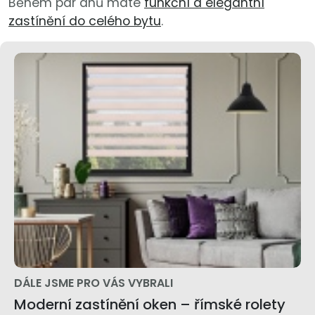
Během pár dnů máte
funkční a elegantní
zastínění do celého bytu
.
DÁLE JSME PRO VÁS VYBRALI
Moderní zastínění oken – římské rolety