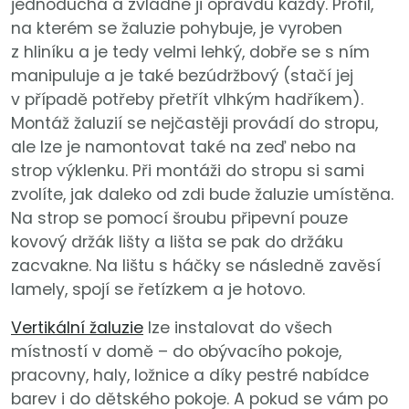
jednoduchá a zvládne ji opravdu každý. Profil,
na kterém se žaluzie pohybuje, je vyroben
z hliníku a je tedy velmi lehký, dobře se s ním
manipuluje a je také bezúdržbový (stačí jej
v případě potřeby přetřít vlhkým hadříkem).
Montáž žaluzií se nejčastěji provádí do stropu,
ale lze je namontovat také na zeď nebo na
strop výklenku. Při montáži do stropu si sami
zvolíte, jak daleko od zdi bude žaluzie umístěna.
Na strop se pomocí šroubu připevní pouze
kovový držák lišty a lišta se pak do držáku
zacvakne. Na lištu s háčky se následně zavěsí
lamely, spojí se řetízkem a je hotovo.
Vertikální žaluzie
lze instalovat do všech
místností v domě – do obývacího pokoje,
pracovny, haly, ložnice a díky pestré nabídce
barev i do dětského pokoje. A pokud se vám po