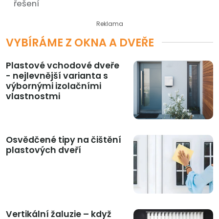
řešení
Reklama
VYBÍRÁME Z OKNA A DVEŘE
Plastové vchodové dveře
- nejlevnější varianta s
výbornými izolačními
vlastnostmi
Osvědčené tipy na čištění
plastových dveří
Vertikální žaluzie – když