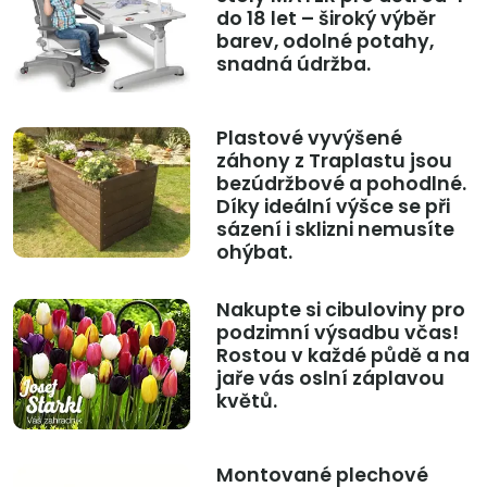
do 18 let – široký výběr
barev, odolné potahy,
snadná údržba.
Plastové vyvýšené
záhony z Traplastu jsou
bezúdržbové a pohodlné.
Díky ideální výšce se při
sázení i sklizni nemusíte
ohýbat.
Nakupte si cibuloviny pro
podzimní výsadbu včas!
Rostou v každé půdě a na
jaře vás oslní záplavou
květů.
Montované plechové