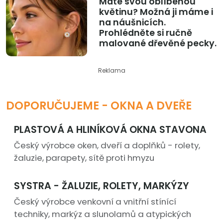
Máte svou oblíbenou
květinu? Možná ji máme i
na náušnicích.
Prohlédněte si ručně
malované dřevěné pecky.
Reklama
DOPORUČUJEME - OKNA A DVEŘE
PLASTOVÁ A HLINÍKOVÁ OKNA STAVONA
Český výrobce oken, dveří a doplňků - rolety,
žaluzie, parapety, sítě proti hmyzu
SYSTRA - ŽALUZIE, ROLETY, MARKÝZY
Český výrobce venkovní a vnitřní stínící
techniky, markýz a slunolamů a atypických