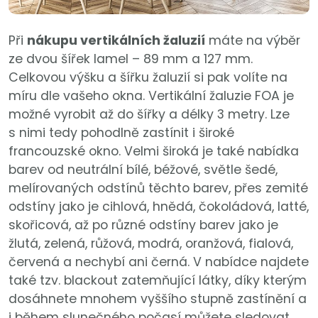
Při
nákupu vertikálních žaluzií
máte na výběr
ze dvou šířek lamel – 89 mm a 127 mm.
Celkovou výšku a šířku žaluzií si pak volíte na
míru dle vašeho okna. Vertikální žaluzie FOA je
možné vyrobit až do šířky a délky 3 metry. Lze
s nimi tedy pohodlně zastínit i široké
francouzské okno. Velmi široká je také nabídka
barev od neutrální bílé, béžové, světle šedé,
melírovaných odstínů těchto barev, přes zemité
odstíny jako je cihlová, hnědá, čokoládová, latté,
skořicová, až po různé odstíny barev jako je
žlutá, zelená, růžová, modrá, oranžová, fialová,
červená a nechybí ani černá. V nabídce najdete
také tzv. blackout zatemňující látky, díky kterým
dosáhnete mnohem vyššího stupně zastínění a
i během slunečného počasí můžete sledovat