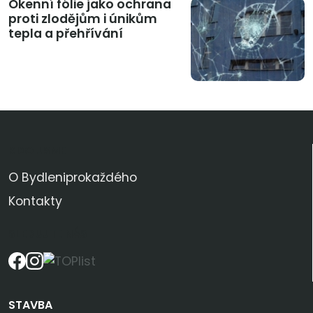
Okenní fólie jako ochrana
proti zlodějům i únikům
tepla a přehřívání
KDO JSME
O Bydleniprokaždého
Kontakty
SLEDUJTE NÁS
STAVBA