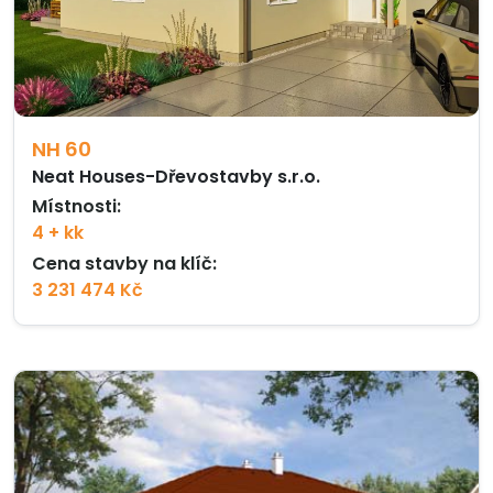
NH 60
Neat Houses-Dřevostavby s.r.o.
Místnosti:
4 + kk
Cena stavby na klíč:
3 231 474 Kč