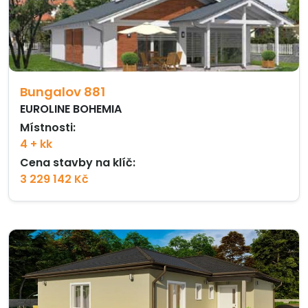
Bungalov 881
EUROLINE BOHEMIA
Místnosti:
4 + kk
Cena stavby na klíč:
3 229 142 Kč