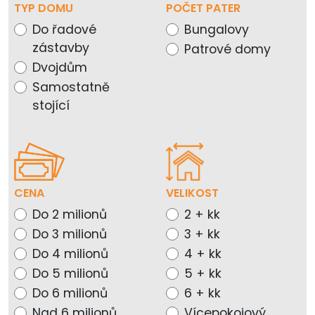
TYP DOMU
POČET PATER
Do řadové
Bungalovy
zástavby
Patrové domy
Dvojdům
Samostatně
stojící
CENA
VELIKOST
Do 2 milionů
2 + kk
Do 3 milionů
3 + kk
Do 4 milionů
4 + kk
Do 5 milionů
5 + kk
Do 6 milionů
6 + kk
Nad 6 milionů
Vícepokojový