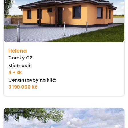
Helena
Domky CZ
Místnosti:
4 + kk
Cena stavby na klíč:
3 190 000 Kč