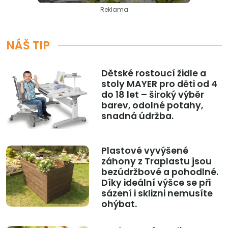
Reklama
NÁŠ TIP
Dětské rostoucí židle a
stoly MAYER pro děti od 4
do 18 let – široký výběr
barev, odolné potahy,
snadná údržba.
Plastové vyvýšené
záhony z Traplastu jsou
bezúdržbové a pohodlné.
Díky ideální výšce se při
sázení i sklizni nemusíte
ohýbat.