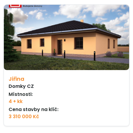
Jiřina
Domky CZ
Místnosti:
4 + kk
Cena stavby na klíč:
3 310 000 Kč