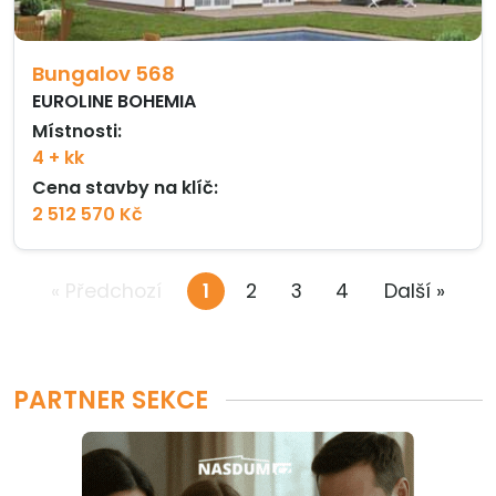
Bungalov 568
EUROLINE BOHEMIA
Místnosti:
4 + kk
Cena stavby na klíč:
2 512 570 Kč
« Předchozí
1
2
3
4
Další »
PARTNER SEKCE