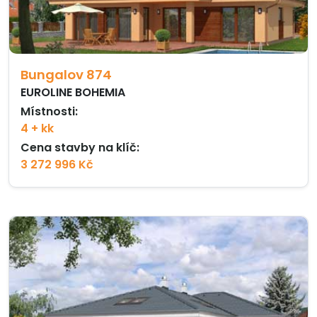
Bungalov 874
EUROLINE BOHEMIA
Místnosti:
4 + kk
Cena stavby na klíč:
3 272 996 Kč