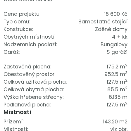
Cena projektu:
16 600 Kč
Typ domu:
Samostatně stojící
Konstrukce:
Zděné domy
Obytných místností:
4 + kk
Nadzemních podlaží:
Bungalovy
Garáž:
S garáží
2
Zastavěná plocha:
175.2 m
3
Obestavěný prostor:
952.5 m
2
Celková užitková plocha:
127.5 m
2
Celková obytná plocha:
85.5 m
Výška hřebene střechy:
6.135 m
2
Podlahová plocha:
127.5 m
Místnosti
Přízemí:
143.20 m2
Místnosti:
viz obr.