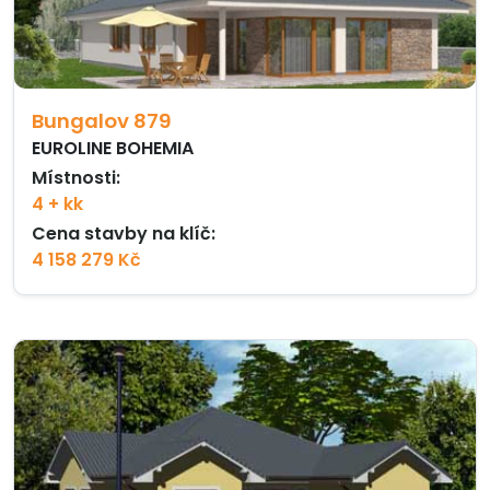
Bungalov 879
EUROLINE BOHEMIA
Místnosti:
4 + kk
Cena stavby na klíč:
4 158 279 Kč