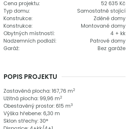
Cena projektu:
52 635 Kč
Typ domu:
Samostatně stojící
Konstrukce:
Zděné domy
Konstrukce:
Montované domy
Obytných místností:
4 + kk
Nadzemních podlaží:
Patrové domy
Garáž:
Bez garáže
POPIS PROJEKTU
2
Zastavěná plocha: 167,76 m
2
Užitná plocha: 99,96 m
3
Obestavěný prostor: 615 m
Výška hřebene: 6,30 m
Sklon střechy: 30°
Dispozice: 4+kk/4+1