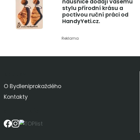
náušnice dodají vašemu
stylu přírodní krásu a
poctivou ruční práci od
HandyYeti.cz.
Reklama
KDO JSME
O Bydleniprokaždého
Kontakty
SLEDUJTE NÁS