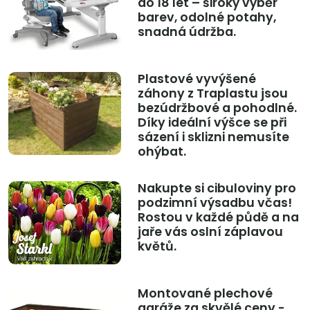
do 18 let – široký výběr
barev, odolné potahy,
snadná údržba.
Plastové vyvýšené
záhony z Traplastu jsou
bezúdržbové a pohodlné.
Díky ideální výšce se při
sázení i sklizni nemusíte
ohýbat.
Nakupte si cibuloviny pro
podzimní výsadbu včas!
Rostou v každé půdě a na
jaře vás oslní záplavou
květů.
Montované plechové
garáže za skvělé ceny -