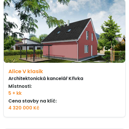
Alice V klasik
Architektonická kancelář Křivka
Místnosti:
5 + kk
Cena stavby na klíč:
4 320 000 Kč