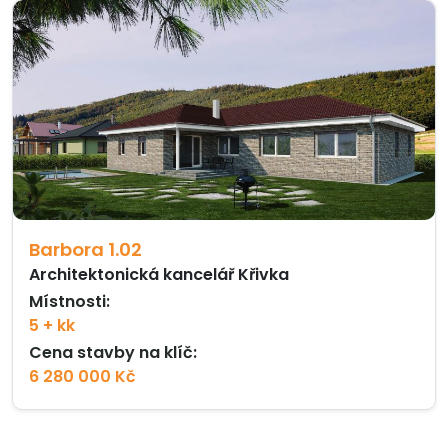
Barbora 1.02
Architektonická kancelář Křivka
Místnosti:
5 + kk
Cena stavby na klíč:
6 280 000 Kč