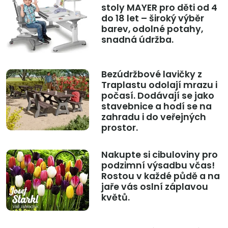
stoly MAYER pro děti od 4
do 18 let – široký výběr
barev, odolné potahy,
snadná údržba.
Bezúdržbové lavičky z
Traplastu odolají mrazu i
počasí. Dodávají se jako
stavebnice a hodí se na
zahradu i do veřejných
prostor.
Nakupte si cibuloviny pro
podzimní výsadbu včas!
Rostou v každé půdě a na
jaře vás oslní záplavou
květů.