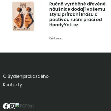
Ručně vyráběné dřevěné
náušnice dodají vašemu
stylu přírodní krásu a
poctivou ruční práci od
HandyYeti.cz.
Reklama
KDO JSME
O Bydleniprokaždého
Kontakty
SLEDUJTE NÁS