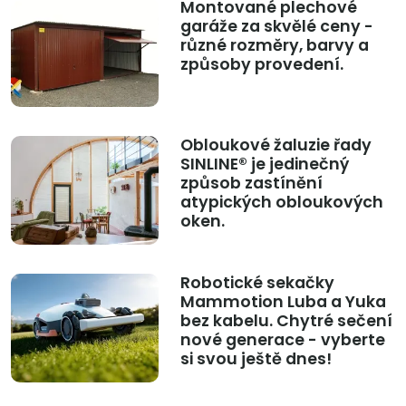
Montované plechové
garáže za skvělé ceny -
různé rozměry, barvy a
způsoby provedení.
Obloukové žaluzie řady
SINLINE® je jedinečný
způsob zastínění
atypických obloukových
oken.
Robotické sekačky
Mammotion Luba a Yuka
bez kabelu. Chytré sečení
nové generace - vyberte
si svou ještě dnes!