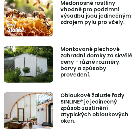
Medonosné rostliny
vhodné pro podzimní
výsadbu jsou jedinečným
zdrojem pylu pro včely.
Montované plechové
zahradní domky za skvělé
ceny - různé rozměry,
barvy a způsoby
provedení.
Obloukové žaluzie řady
SINLINE® je jedinečný
způsob zastínění
atypických obloukových
oken.