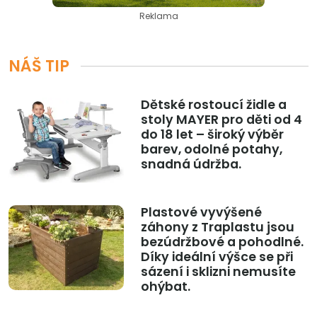
Reklama
NÁŠ TIP
Dětské rostoucí židle a
stoly MAYER pro děti od 4
do 18 let – široký výběr
barev, odolné potahy,
snadná údržba.
Plastové vyvýšené
záhony z Traplastu jsou
bezúdržbové a pohodlné.
Díky ideální výšce se při
sázení i sklizni nemusíte
ohýbat.