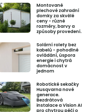
Montované
plechové zahradní
domky za skvělé
ceny - různé
rozměry, barvy a
způsoby provedení.
Solární rolety bez
kabelů - pohodlné
ovládání, úspora
energie i chytrá
domácnost v
jednom
Robotické sekačky
Husqvarna nové
generace.
Bezdrátová
instalace a Vision AI
pro chytrou péči o