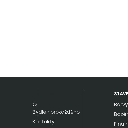
KDO JSME
STAV
O
Barvy
Bydleniprokaždého
Bazé
Kontakty
Finan