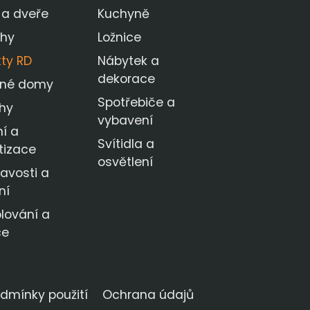
 a dveře
Kuchyně
ahy
Ložnice
kty RD
Nábytek a
dekorace
nné domy
Spotřebiče a
hy
vybavení
í a
Svítidla a
tizace
osvětlení
avosti a
ní
lování a
ce
dmínky použití
Ochrana údajů