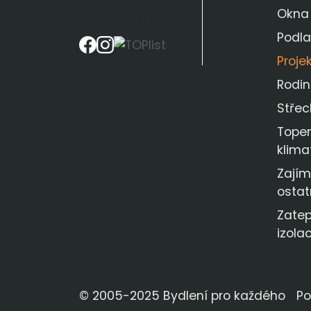
Okna
SLEDUJTE NÁS
Podl
Proje
Rodi
Střec
Topen
klima
Zajím
ostat
Zatep
izola
© 2005-2025 Bydlení pro každého
Po