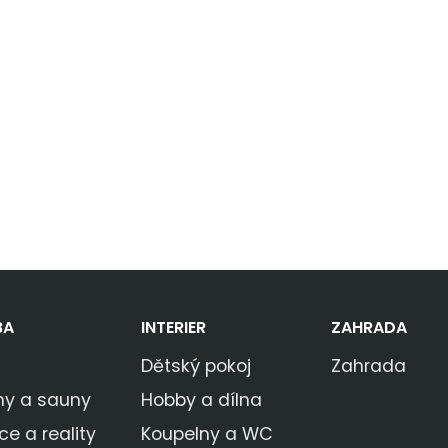
BA
INTERIER
ZAHRADA
Dětský pokoj
Zahrada
ny a sauny
Hobby a dílna
ce a reality
Koupelny a WC