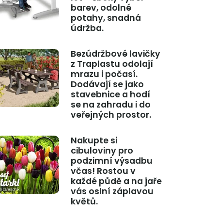
barev, odolné
potahy, snadná
údržba.
Bezúdržbové lavičky
z Traplastu odolají
mrazu i počasí.
Dodávají se jako
stavebnice a hodí
se na zahradu i do
veřejných prostor.
Nakupte si
cibuloviny pro
podzimní výsadbu
včas! Rostou v
každé půdě a na jaře
vás oslní záplavou
květů.