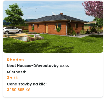
Rhodos
Neat Houses-Dřevostavby s.r.o.
Místnosti:
3 + kk
Cena stavby na klíč:
3 150 595 Kč