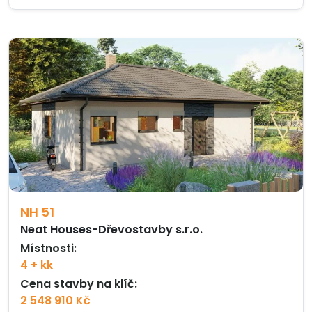
NH 51
Neat Houses-Dřevostavby s.r.o.
Místnosti:
4 + kk
Cena stavby na klíč:
2 548 910 Kč