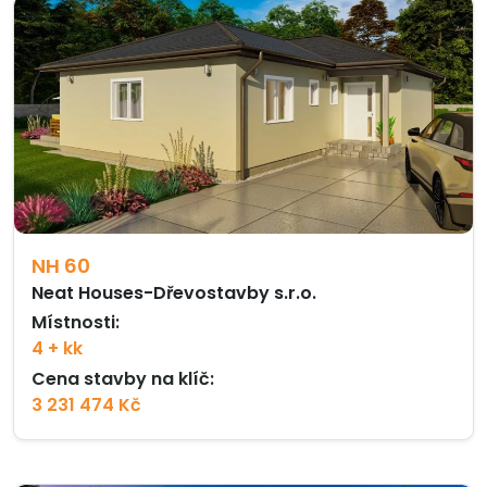
NH 60
Neat Houses-Dřevostavby s.r.o.
Místnosti:
4 + kk
Cena stavby na klíč:
3 231 474 Kč