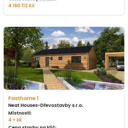
4 160 112 Kč
Fasthome 1
Neat Houses-Dřevostavby s.r.o.
Místnosti:
4 + kk
Cena stavby na klíč: