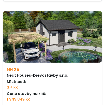
NH 25
Neat Houses-Dřevostavby s.r.o.
Místnosti:
3 + kk
Cena stavby na klíč:
1 949 849 Kč