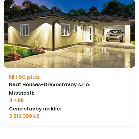
NH 60 plus
Neat Houses-Dřevostavby s.r.o.
Místnosti:
4 + kk
Cena stavby na klíč:
3 819 389 Kč