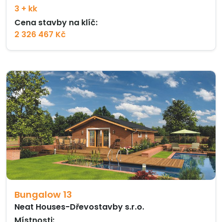
3 + kk
Cena stavby na klíč:
2 326 467 Kč
Bungalow 13
Neat Houses-Dřevostavby s.r.o.
Místnosti: