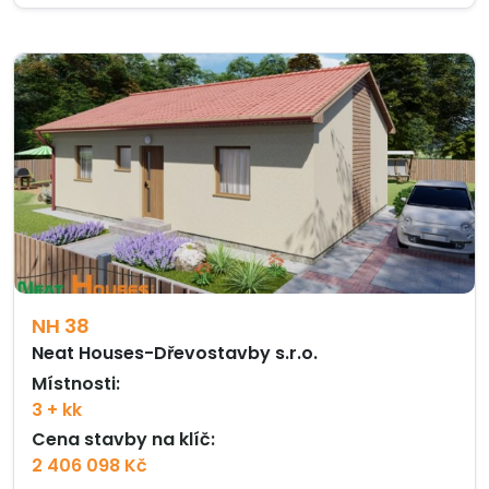
NH 38
Neat Houses-Dřevostavby s.r.o.
Místnosti:
3 + kk
Cena stavby na klíč:
2 406 098 Kč