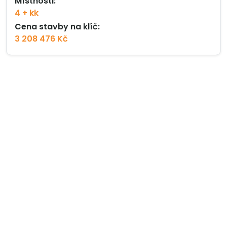
Místnosti:
4 + kk
Cena stavby na klíč:
3 208 476 Kč