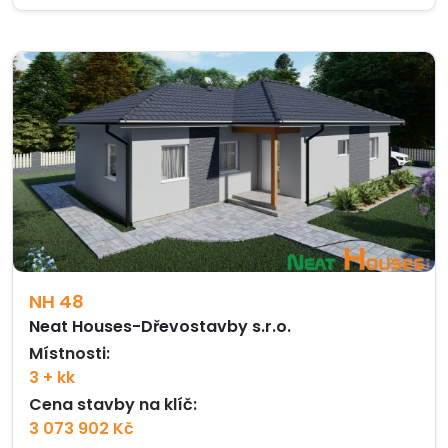
NH 48
Neat Houses-Dřevostavby s.r.o.
Místnosti:
3 + kk
Cena stavby na klíč:
3 073 902 Kč