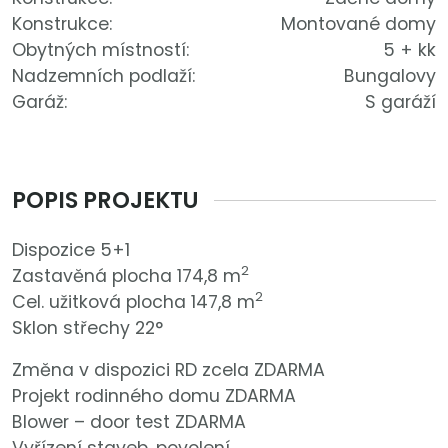
Konstrukce:
Montované domy
Obytných místností:
5 + kk
Nadzemních podlaží:
Bungalovy
Garáž:
S garáží
POPIS PROJEKTU
Dispozice 5+1
2
Zastavěná plocha 174,8 m
2
Cel. užitková plocha 147,8 m
Sklon střechy 22°
Změna v dispozici RD zcela ZDARMA
Projekt rodinného domu ZDARMA
Blower – door test ZDARMA