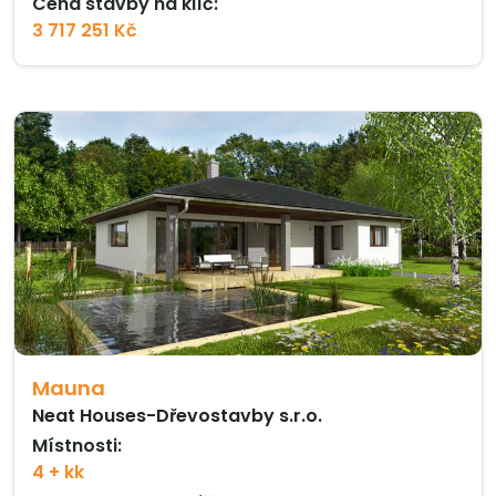
Cena stavby na klíč:
3 717 251 Kč
Mauna
Neat Houses-Dřevostavby s.r.o.
Místnosti:
4 + kk