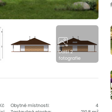
Další 2
fotografie
 Kč
Obytné místnosti:
4
2