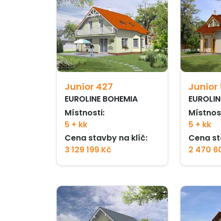
Junior 427
Junior
EUROLINE BOHEMIA
EUROLIN
Místnosti:
Místnost
5 + kk
5 + kk
Cena stavby na klíč:
Cena st
3 129 199 Kč
2 470 6