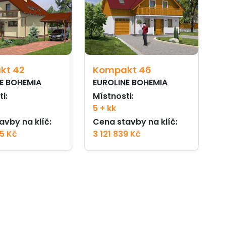
kt 42
Kompakt 46
E BOHEMIA
EUROLINE BOHEMIA
i:
Místnosti:
5 + kk
avby na klíč:
Cena stavby na klíč:
25 Kč
3 121 839 Kč