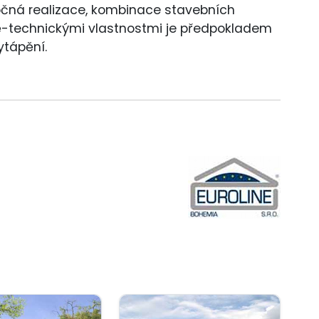
očná realizace, kombinace stavebních
ě-technickými vlastnostmi je předpokladem
ytápění.