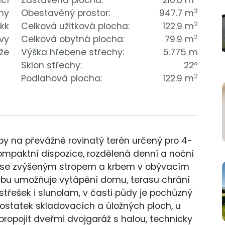
cí
Zastavěná plocha:
210.8 m
3
my
Obestavěný prostor:
947.7 m
2
 kk
Celková užitková plocha:
122.9 m
2
vy
Celková obytná plocha:
79.9 m
že
Výška hřebene střechy:
5.775 m
Sklon střechy:
22º
2
Podlahová plocha:
122.9 m
y na převážně rovinatý terén určený pro 4-
kompaktní dispozice, rozdělená denní a noční
or se zvýšeným stropem a krbem v obývacím
 krbu umožňuje vytápění domu, terasu chrání
ístřešek i slunolam, v časti půdy je pochůzný
statek skladovacích a úložných ploch, u
ropojit dveřmi dvojgaráž s halou, technicky