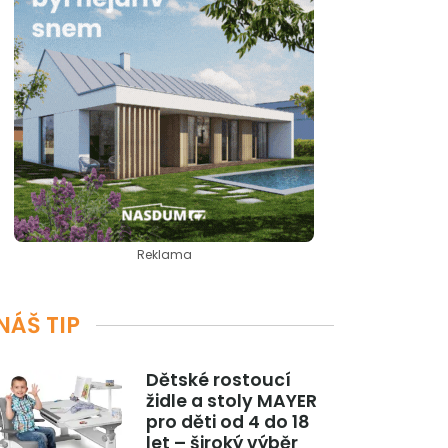
Reklama
NÁŠ TIP
Dětské rostoucí
židle a stoly MAYER
pro děti od 4 do 18
let – široký výběr