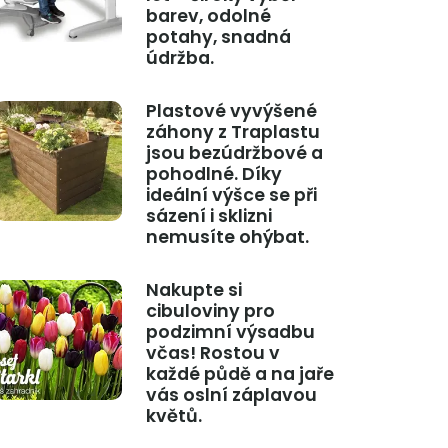
barev, odolné
potahy, snadná
údržba.
Plastové vyvýšené
záhony z Traplastu
jsou bezúdržbové a
pohodlné. Díky
ideální výšce se při
sázení i sklizni
nemusíte ohýbat.
Nakupte si
cibuloviny pro
podzimní výsadbu
včas! Rostou v
každé půdě a na jaře
vás oslní záplavou
květů.