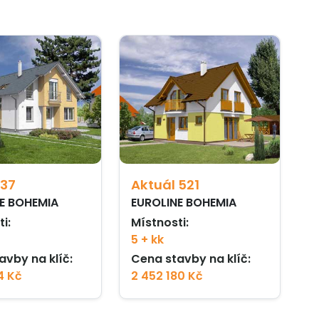
 37
Aktuál 521
E BOHEMIA
EUROLINE BOHEMIA
i:
Místnosti:
5 + kk
avby na klíč:
Cena stavby na klíč:
4 Kč
2 452 180 Kč