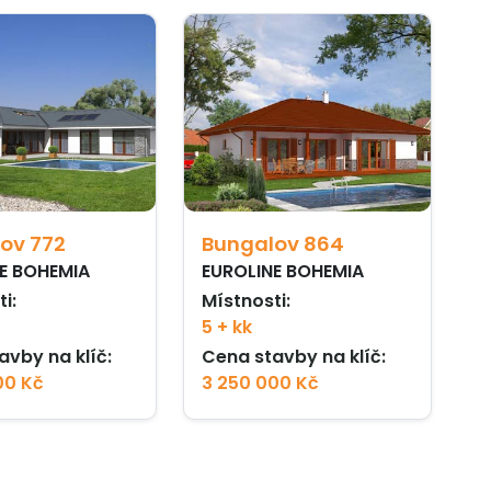
ov 772
Bungalov 864
E BOHEMIA
EUROLINE BOHEMIA
i:
Místnosti:
5 + kk
avby na klíč:
Cena stavby na klíč:
00 Kč
3 250 000 Kč