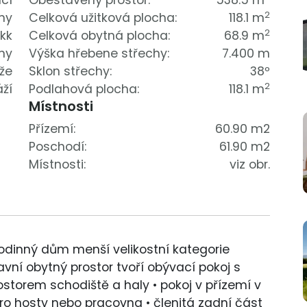
cí
Obestavěný prostor:
538.5 m
2
my
Celková užitková plocha:
118.1 m
2
 kk
Celková obytná plocha:
68.9 m
my
Výška hřebene střechy:
7.400 m
že
Sklon střechy:
38º
2
áží
Podlahová plocha:
118.1 m
Místnosti
Přízemí:
60.90 m2
Poschodí:
61.90 m2
Místnosti:
viz obr.
rodinný dům menší velikostní kategorie
ní obytný prostor tvoří obývací pokoj s
ostorem schodiště a haly • pokoj v přízemí v
pro hosty nebo pracovna • členitá zadní část