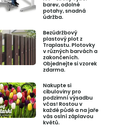
barev, odolné
potahy, snadná
údržba.
Bezúdržbový
plastový plot z
Traplastu. Plotovky
v různých barvách a
zakončeních.
Objednejte si vzorek
zdarma.
Nakupte si
cibuloviny pro
podzimní výsadbu
včas! Rostou v
každé půdě a na jaře
vás oslní záplavou
květů.