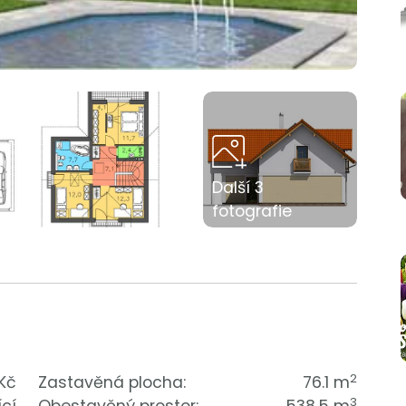
Další 3
fotografie
2
Kč
Zastavěná plocha:
76.1 m
3