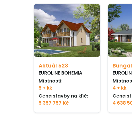
Aktuál 523
Bungal
EUROLINE BOHEMIA
EUROLIN
Místnosti:
Místnost
5 + kk
4 + kk
Cena stavby na klíč:
Cena st
5 357 757 Kč
4 638 5