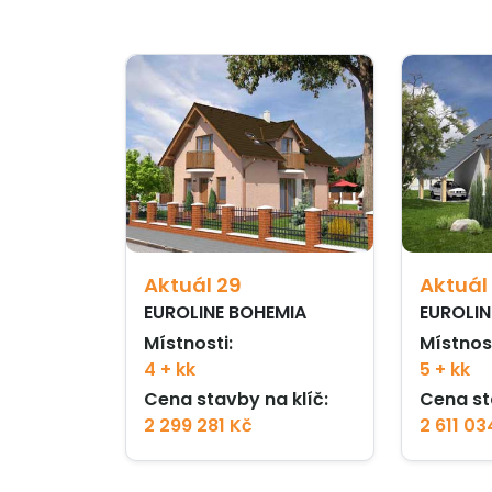
Aktuál 29
Aktuál
EUROLINE BOHEMIA
EUROLIN
Místnosti:
Místnost
4 + kk
5 + kk
Cena stavby na klíč:
Cena st
2 299 281 Kč
2 611 03