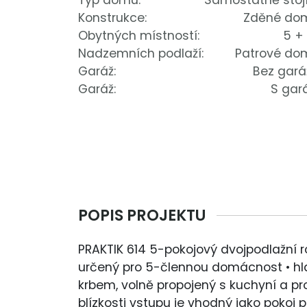
Typ domu:
Samostatně stojí
Konstrukce:
Zděné do
Obytných místností:
5 +
Nadzemních podlaží:
Patrové do
Garáž:
Bez gará
Garáž:
S gar
POPIS PROJEKTU
PRAKTIK 614 5-pokojový dvojpodlažní 
určený pro 5-člennou domácnost • hlav
krbem, volně propojený s kuchyní a pr
blízkosti vstupu je vhodný jako pokoj 