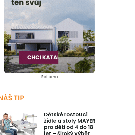
Reklama
NÁŠ TIP
Dětské rostoucí
židle a stoly MAYER
pro děti od 4 do 18
let – široký výběr