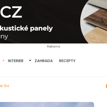
Reklama
Přepnout dropdown
Přepnout dropdown
INTERIER
ZAHRADA
RECEPTY
IK 614