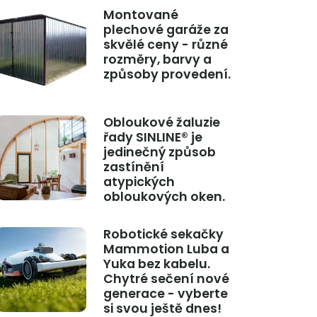
Montované
plechové garáže za
skvělé ceny - různé
rozměry, barvy a
způsoby provedení.
Obloukové žaluzie
řady SINLINE® je
jedinečný způsob
zastínění
atypických
obloukových oken.
Robotické sekačky
Mammotion Luba a
Yuka bez kabelu.
Chytré sečení nové
generace - vyberte
si svou ještě dnes!