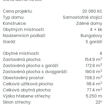
Cena projektu:
20 060 Kč
Typ domu:
Samostatně stojící
Konstrukce:
Zděné domy
Obytných místností:
4 + kk
Nadzemních podlaží:
Bungalovy
Garáž:
S garáží
Obytné místnosti:
4
2
Zastavěná plocha:
154.9 m
2
Zastavěná plocha s garáží:
172.9 m
2
Zastavěná plocha s dvojgaráží:
190.9 m
3
Obestavěný prostor:
708.3 m
2
Celková užitková plocha:
118.4 m
2
Celková obytná plocha:
77.4 m
Výška hřebene střechy:
5.250 m
Sklon střechy:
22º