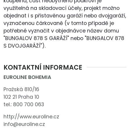
koupelna, část neobytného podkroví je
využitelná na skladovací účely, projekt možno
objednat i s přistavěnou garáží nebo dvojgaráží,
vyznačenou čárkovaně (v tomto případě je
potřebné vyznačit v objednávce název domu
"BUNGALOV 878 S GARÁŽÍ" nebo "BUNGALOV 878
S DVOJGARÁŽÍ").
KONTAKTNÍ INFORMACE
EUROLINE BOHEMIA
Pražská 810/16
102 21 Praha 10
tel.:
800 700 063
http://www.euroline.cz
info@euroline.cz