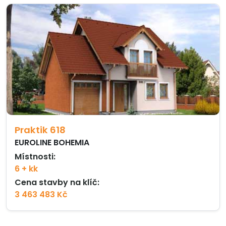
Praktik 618
EUROLINE BOHEMIA
Místnosti:
6 + kk
Cena stavby na klíč:
3 463 483 Kč