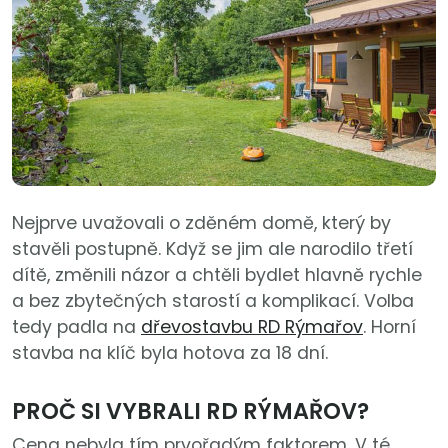
Nejprve uvažovali o zděném domě, který by
stavěli postupně. Když se jim ale narodilo třetí
dítě, změnili názor a chtěli bydlet hlavně rychle
a bez zbytečných starostí a komplikací. Volba
tedy padla na
dřevostavbu RD Rýmařov
. Horní
stavba na klíč byla hotova za 18 dní.
PROČ SI VYBRALI RD RÝMAŘOV?
Cena nebyla tím prvořadým faktorem. V té