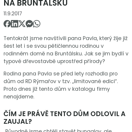
NA BRUNTÁLSKU
11.9.2017
Tentokrát jsme navštívili pana Pavla, který žije již
šest let i se svou pětičlennou rodinou v
rodinném domě na Bruntálsku. Jak se jim bydlí v
typové dřevostavbě uprostřed přírody?
Rodina pana Pavla se před lety rozhodla pro
dům od RD Rýmařov v tzv. „limitované edici“.
Proto dnes již tento dům v katalogu firmy
nenajdeme.
ČÍM JE PRÁVĚ TENTO DŮM ODLOVIL A
ZAUJAL?
„Původně jsme chtěli stavět bungalov, ale