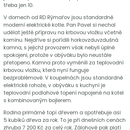
třeba jen 10.
V domech od RD Rýmařov jsou standardně
moderní elektrické kotle. Pan Pavel si nechal
udělat ještě přípravu na krbovou vložku včetně
komínu. Nejdříve si pořídili horkovzduvzdušná
kamna, s jejichž provozem však nebyli úplně
spokojeni, protože v obýváku bylo neustále
přetopeno. Kamna proto vyměnili za teplovodní
krbovou vložku, která nyní funguje
bezproblémově. V koupelnách jsou standardně
elektrické rohože, v obýváku s kuchyní je
teplovodní podlahové topení napojené na kotel
s kombinovaným bojlerem.
Rodina primárně topí dřevem a spotřebuje asi
5 kubíků dřeva za rok. To je při dnešních cenách
zhruba 7 200 Kč za celý rok. Zálohově pak platí