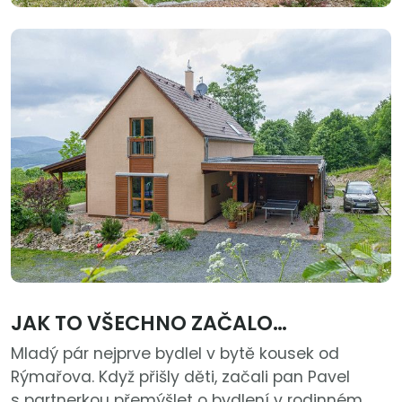
JAK TO VŠECHNO ZAČALO…
Mladý pár nejprve bydlel v bytě kousek od
Rýmařova. Když přišly děti, začali pan Pavel
s partnerkou přemýšlet o bydlení v rodinném