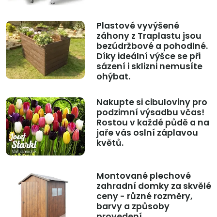
Plastové vyvýšené
záhony z Traplastu jsou
bezúdržbové a pohodlné.
Díky ideální výšce se při
sázení i sklizni nemusíte
ohýbat.
Nakupte si cibuloviny pro
podzimní výsadbu včas!
Rostou v každé půdě a na
jaře vás oslní záplavou
květů.
Montované plechové
zahradní domky za skvělé
ceny - různé rozměry,
barvy a způsoby
provedení.