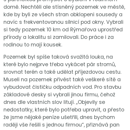
domě. Nechtěli ale stísněný pozemek ve městě,
kde by byli ze všech stran obklopeni sousedy a
navíc s frekventovanou silnicí pod okny. Vybrali
si tedy pozemek 10 km od Rýmařova uprostřed
přírody a lokalitu si zamilovali. Do práce i za
rodinou to mají kousek.
Pozemek byl spíše taková svažitá louka, na
které bylo nejprve třeba vykácet pár stromů,
srovnat terén a také udělat příjezdovou cestu.
Museli na pozemek přivést také veškeré sítě a
vybudovat čističku odpadních vod. Pro stavbu
základové desky si vybrali jinou firmu, čehož
dnes dle vlastních slov litují. „Objevily se
nedostatky, které bylo potřeba upravit, a přesto
že jsme nějaké peníze ušetřili, dnes bychom
raději vše řešili s jednou firmou“, přiznává pan