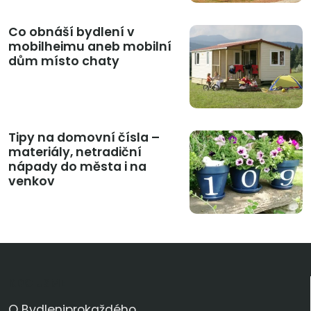
Co obnáší bydlení v
mobilheimu aneb mobilní
dům místo chaty
Tipy na domovní čísla –
materiály, netradiční
nápady do města i na
venkov
KDO JSME
O Bydleniprokaždého