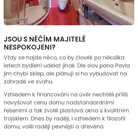
JSOU S NĚČÍM MAJITELÉ
NESPOKOJENI?
Vždy se najde něco, co by člověk po několika
letech bydlení udělat jinak. Dle slov pana Pavla
jim chybí sklep, ale plánují si ho vybudovat na
zahradě ve svahu.
Vzhledem k financování na úvěr nechtěli příliš
navyšovat cenu domu nadstandardními
řešeními a tak zvolili plastová okna s kvalitním
trojsklem. Dnes by raději, i vzhledem k filozofii
domu, volili raději pevnější a dřevěná.