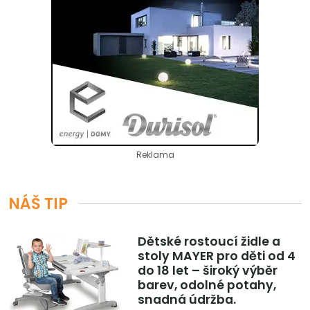
Reklama
NÁŠ TIP
Dětské rostoucí židle a
stoly MAYER pro děti od 4
do 18 let – široký výběr
barev, odolné potahy,
snadná údržba.