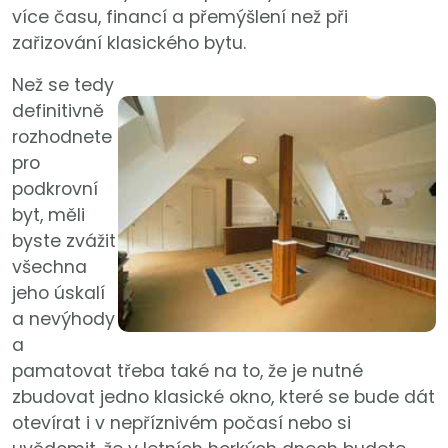
více času, financí a přemýšlení než při
zařizování klasického bytu.
Než se tedy
definitivně
rozhodnete
pro
podkrovní
byt, měli
byste zvážit
všechna
jeho úskalí
a nevýhody
a
pamatovat třeba také na to, že je nutné
zbudovat jedno klasické okno, které se bude dát
otevírat i v nepříznivém počasí nebo si