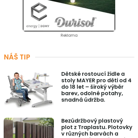
Reklama
NÁŠ TIP
Dětské rostoucí židle a
stoly MAYER pro děti od 4
do 18 let – široký výběr
barev, odolné potahy,
snadná údržba.
Bezúdržbový plastový
plot z Traplastu. Plotovky
v různých barvách a