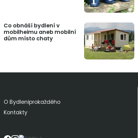
Co obnáší bydlení v
mobilheimu aneb mobilní
dům místo chaty
KDO JSME
O Bydleniprokaždého
Kontakty
SLEDUJTE NÁS