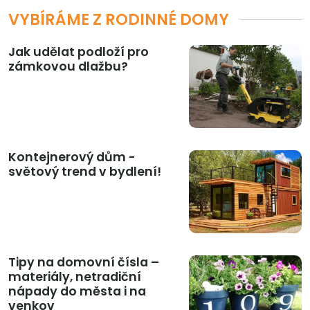
VYBÍRÁME Z RODINNÉ DOMY
Jak udělat podloží pro
zámkovou dlažbu?
Kontejnerový dům -
světový trend v bydlení!
Tipy na domovní čísla –
materiály, netradiční
nápady do města i na
venkov