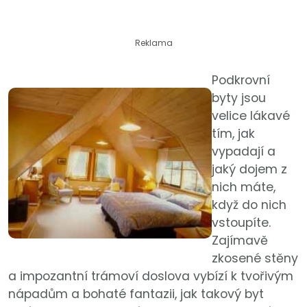
Reklama
Podkrovní
byty jsou
velice lákavé
tím, jak
vypadají a
jaký dojem z
nich máte,
když do nich
vstoupíte.
Zajímavě
zkosené stěny
a impozantní trámoví doslova vybízí k tvořivým
nápadům a bohaté fantazii, jak takový byt