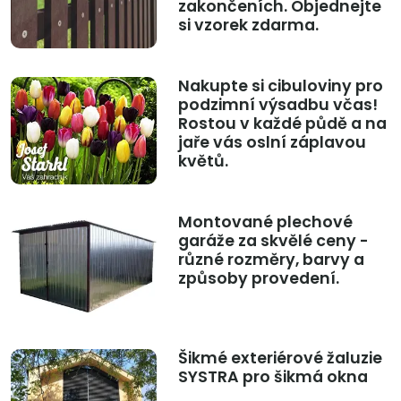
zakončeních. Objednejte
si vzorek zdarma.
Nakupte si cibuloviny pro
podzimní výsadbu včas!
Rostou v každé půdě a na
jaře vás oslní záplavou
květů.
Montované plechové
garáže za skvělé ceny -
různé rozměry, barvy a
způsoby provedení.
Šikmé exteriérové žaluzie
SYSTRA pro šikmá okna