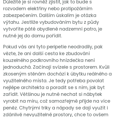
Důležité je si rovněž zjistit, jak to bude s
rozvodem elektřiny nebo protipožárním
zabezpečením. Dalším úskalím je otázka
výtahu. Jestliže vybudováním bytu z půdy
vytvoříte páté obydlené nadzemní patro, je
nutné jej do domu pořídit.
Pokud vás ani tyto peripetie neodradily, pak
vězte, že ani další cesta ke zbudování
kouzelného podkrovního hnízdečka není
jednoduchá. Začínají svízele s prostorem. Kvůli
zkoseným stěnám dochází k úbytku reálného a
využitelného místa. Je tedy potřeba povolat
nejlépe architekta a poradit se s ním, jak byt
zařídit. Většinou je nutné nechat si nábytek
vyrobit na míru, což samozřejmě přijde na více
peněz. Chytrými triky a nápady se dají využít i
zdánlivě nevyužitelné prostory, chce to ovšem