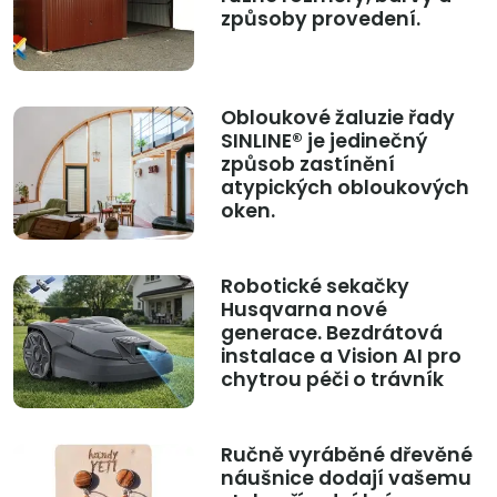
způsoby provedení.
Obloukové žaluzie řady
SINLINE® je jedinečný
způsob zastínění
atypických obloukových
oken.
Robotické sekačky
Husqvarna nové
generace. Bezdrátová
instalace a Vision AI pro
chytrou péči o trávník
Ručně vyráběné dřevěné
náušnice dodají vašemu