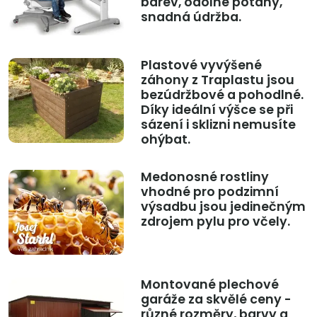
barev, odolné potahy,
snadná údržba.
Plastové vyvýšené
záhony z Traplastu jsou
bezúdržbové a pohodlné.
Díky ideální výšce se při
sázení i sklizni nemusíte
ohýbat.
Medonosné rostliny
vhodné pro podzimní
výsadbu jsou jedinečným
zdrojem pylu pro včely.
Montované plechové
garáže za skvělé ceny -
různé rozměry, barvy a