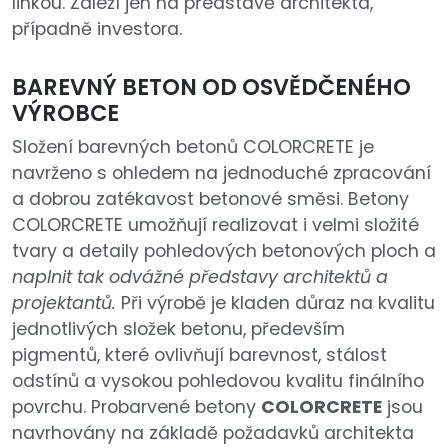
linkou. Záleží jen na představě architekta,
případně investora.
BAREVNÝ BETON OD OSVĚDČENÉHO
VÝROBCE
Složení barevných betonů COLORCRETE je
navrženo s ohledem na jednoduché zpracování
a dobrou zatékavost betonové směsi. Betony
COLORCRETE umožňují realizovat i velmi složité
tvary a detaily pohledových betonových ploch a
naplnit tak odvážné představy architektů a
projektantů.
Při výrobě je kladen důraz na kvalitu
jednotlivých složek betonu, především
pigmentů, které ovlivňují barevnost, stálost
odstínů a vysokou pohledovou kvalitu finálního
povrchu. Probarvené betony
COLORCRETE
jsou
navrhovány na základě požadavků architekta