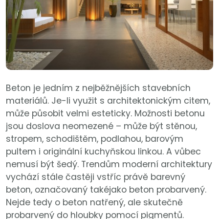
Beton je jedním z nejběžnějších stavebních
materiálů. Je-li využit s architektonickým citem,
může působit velmi esteticky. Možnosti betonu
jsou doslova neomezené – může být stěnou,
stropem, schodištěm, podlahou, barovým
pultem i originální kuchyňskou linkou. A vůbec
nemusí být šedý. Trendům moderní architektury
vychází stále častěji vstříc právě barevný
beton, označovaný takéjako beton probarvený.
Nejde tedy o beton natřený, ale skutečně
probarvený do hloubky pomocí pigmentů.