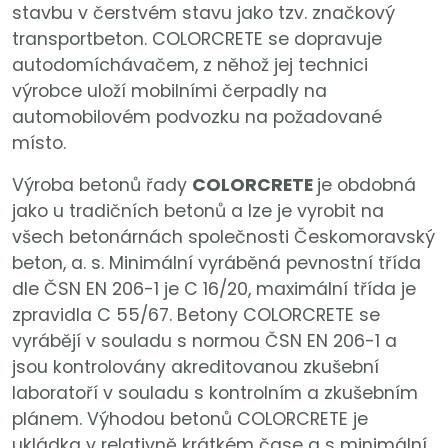
stavbu v čerstvém stavu jako tzv. značkový
transportbeton. COLORCRETE se dopravuje
autodomíchávačem, z něhož jej technici
výrobce uloží mobilními čerpadly na
automobilovém podvozku na požadované
místo.
Výroba betonů řady
COLORCRETE
je obdobná
jako u tradičních betonů a lze je vyrobit na
všech betonárnách společnosti Českomoravský
beton, a. s. Minimální vyráběná pevnostní třída
dle ČSN EN 206-1 je C 16/20, maximální třída je
zpravidla C 55/67. Betony COLORCRETE se
vyrábějí v souladu s normou ČSN EN 206-1 a
jsou kontrolovány akreditovanou zkušební
laboratoří v souladu s kontrolním a zkušebním
plánem. Výhodou betonů COLORCRETE je
ukládka v relativně krátkém čase a s minimální