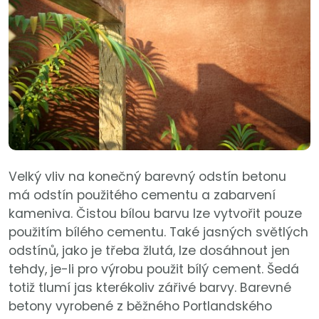
Velký vliv na konečný barevný odstín betonu
má odstín použitého cementu a zabarvení
kameniva. Čistou bílou barvu lze vytvořit pouze
použitím bílého cementu. Také jasných světlých
odstínů, jako je třeba žlutá, lze dosáhnout jen
tehdy, je-li pro výrobu použit bílý cement. Šedá
totiž tlumí jas kterékoliv zářivé barvy. Barevné
betony vyrobené z běžného Portlandského