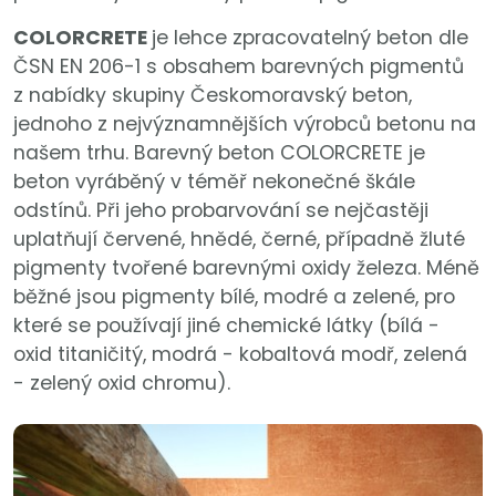
COLORCRETE
je lehce zpracovatelný beton dle
ČSN EN 206-1 s obsahem barevných pigmentů
z nabídky skupiny Českomoravský beton,
jednoho z nejvýznamnějších výrobců betonu na
našem trhu. Barevný beton COLORCRETE je
beton vyráběný v téměř nekonečné škále
odstínů. Při jeho probarvování se nejčastěji
uplatňují červené, hnědé, černé, případně žluté
pigmenty tvořené barevnými oxidy železa. Méně
běžné jsou pigmenty bílé, modré a zelené, pro
které se používají jiné chemické látky (bílá -
oxid titaničitý, modrá - kobaltová modř, zelená
- zelený oxid chromu).