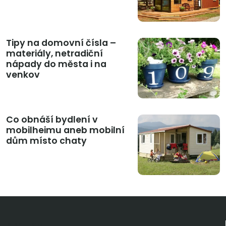
Tipy na domovní čísla –
materiály, netradiční
nápady do města i na
venkov
Co obnáší bydlení v
mobilheimu aneb mobilní
dům místo chaty
KDO JSME