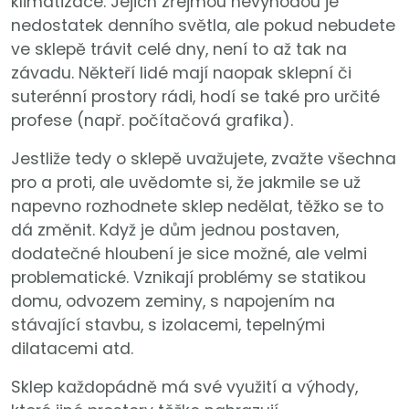
klimatizace. Jejich zřejmou nevýhodou je
nedostatek denního světla, ale pokud nebudete
ve sklepě trávit celé dny, není to až tak na
závadu. Někteří lidé mají naopak sklepní či
suterénní prostory rádi, hodí se také pro určité
profese (např. počítačová grafika).
Jestliže tedy o sklepě uvažujete, zvažte všechna
pro a proti, ale uvědomte si, že jakmile se už
napevno rozhodnete sklep nedělat, těžko se to
dá změnit. Když je dům jednou postaven,
dodatečné hloubení je sice možné, ale velmi
problematické. Vznikají problémy se statikou
domu, odvozem zeminy, s napojením na
stávající stavbu, s izolacemi, tepelnými
dilatacemi atd.
Sklep každopádně má své využití a výhody,