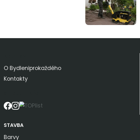
KDO JSME
O Bydleniprokaždého
Kontakty
SLEDUJTE NÁS
STAVBA
Barvy