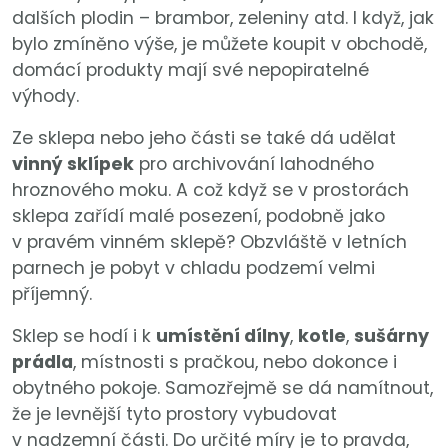
dalších plodin – brambor, zeleniny atd. I když, jak
bylo zmíněno výše, je můžete koupit v obchodě,
domácí produkty mají své nepopiratelné
výhody.
Ze sklepa nebo jeho části se také dá udělat
vinný sklípek
pro archivování lahodného
hroznového moku. A což když se v prostorách
sklepa zařídí malé posezení, podobně jako
v pravém vinném sklepě? Obzvláště v letních
parnech je pobyt v chladu podzemí velmi
příjemný.
Sklep se hodí i k
umístění dílny
,
kotle
,
sušárny
prádla
, místnosti s pračkou, nebo dokonce i
obytného pokoje. Samozřejmě se dá namítnout,
že je levnější tyto prostory vybudovat
v nadzemní části. Do určité míry je to pravda,