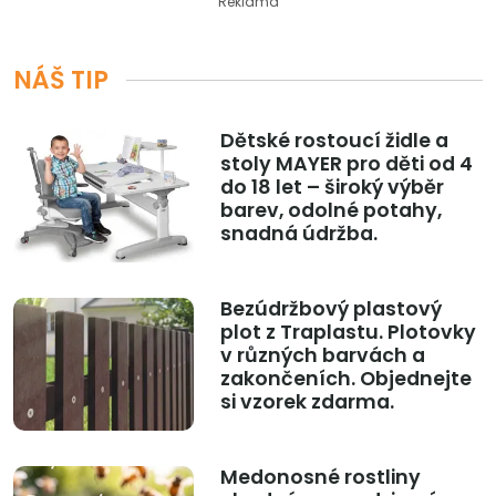
Reklama
NÁŠ TIP
Dětské rostoucí židle a
stoly MAYER pro děti od 4
do 18 let – široký výběr
barev, odolné potahy,
snadná údržba.
Bezúdržbový plastový
plot z Traplastu. Plotovky
v různých barvách a
zakončeních. Objednejte
si vzorek zdarma.
Medonosné rostliny