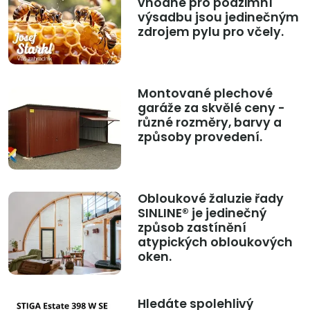
vhodné pro podzimní
výsadbu jsou jedinečným
zdrojem pylu pro včely.
Montované plechové
garáže za skvělé ceny -
různé rozměry, barvy a
způsoby provedení.
Obloukové žaluzie řady
SINLINE® je jedinečný
způsob zastínění
atypických obloukových
oken.
Hledáte spolehlivý