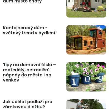
dům místo chaty
Kontejnerový dům -
světový trend v bydlení!
Tipy na domovní čísla –
materiály, netradiční
nápady do města i na
venkov
Jak udělat podloží pro
zámkovou dlažbu?