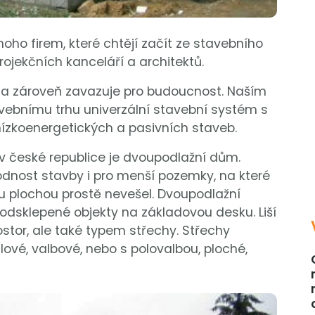
noho firem, které chtějí začít ze stavebního
ojekčních kanceláří a architektů.
 a zároveň zavazuje pro budoucnost. Naším
vebnímu trhu univerzální stavební systém s
nízkoenergetických a pasivních staveb.
 české republice je dvoupodlažní dům.
nost stavby i pro menší pozemky, na které
 plochou prostě nevešel. Dvoupodlažní
odsklepené objekty na základovou desku. Liší
tor, ale také typem střechy. Střechy
é, valbové, nebo s polovalbou, ploché,