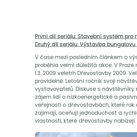
První díl seríálu: Stavební systém pr
Druhý díl seriálu: Výstavba bungalo
V čase mezi posledním článkem o vý
proběhla velmi důležitá akce. V Praze 
1.3. 2009 veletrh Dřevostavby 2009. Ve
pravidelně. Letošní ročník svoji návště
vystavovatelů. Diskuse s návštěvníky
zájem lidí o nízkoenergetické a pasivn
veřejnosti o dřevostavbách, které rok 
zajímají, oceňují jednoduchost a ryc
vlastnosti, které dřevostavby nabízejí.