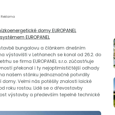
Reklama
o nízkoenergetické domy EUROPANEL
vu systémem EUROPANEL
stavbě bungalovu a článkem dnešním
na výstavišti v Letňanech se konal od 26.2. do
letrhu se firma EUROPANEL s.r.o. zúčastňuje
vností překonal i ty nejoptimističtější odhady
 na našem stánku jednoznačně potvrdily
í domy. Velmi nás potěšily znalosti laické
od roku rostou. Lidé se o dřevostavby
hlost výstavby a především tepelně technické