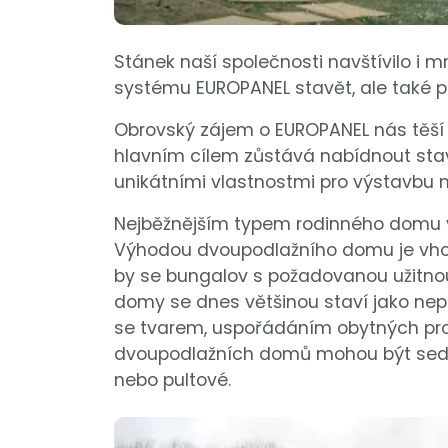
Stánek naší společnosti navštívilo i m
systému EUROPANEL stavět, ale také pr
Obrovský zájem o EUROPANEL nás těší
hlavním cílem zůstává nabídnout sta
unikátními vlastnostmi pro výstavbu 
Nejběžnějším typem rodinného domu v
Výhodou dvoupodlažního domu je vhod
by se bungalov s požadovanou užitnou
domy se dnes většinou staví jako nep
se tvarem, uspořádáním obytných pros
dvoupodlažních domů mohou být sedlov
nebo pultové.