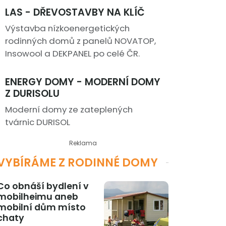
LAS - DŘEVOSTAVBY NA KLÍČ
Výstavba nízkoenergetických
rodinných domů z panelů NOVATOP,
Insowool a DEKPANEL po celé ČR.
ENERGY DOMY - MODERNÍ DOMY
Z DURISOLU
Moderní domy ze zateplených
tvárnic DURISOL
Reklama
VYBÍRÁME Z RODINNÉ DOMY
Co obnáší bydlení v
mobilheimu aneb
mobilní dům místo
chaty