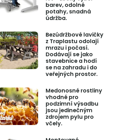
barev, odolné
potahy, snadná
údržba.
Bezúdržbové lavičky
z Traplastu odolají
mrazu i počasí.
Dodávají se jako
stavebnice a hodí
se na zahradu i do
veřejných prostor.
Medonosné rostliny
vhodné pro
podzimní výsadbu
jsou jedinečným
zdrojem pylu pro
včely.