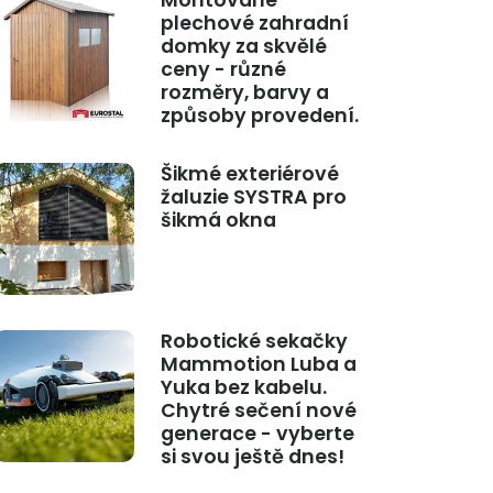
Montované
plechové zahradní
domky za skvělé
ceny - různé
rozměry, barvy a
způsoby provedení.
Šikmé exteriérové
žaluzie SYSTRA pro
šikmá okna
Robotické sekačky
Mammotion Luba a
Yuka bez kabelu.
Chytré sečení nové
generace - vyberte
si svou ještě dnes!