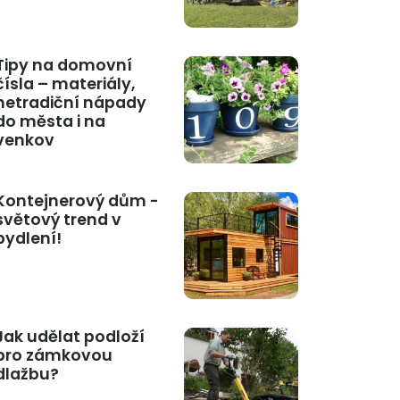
Tipy na domovní
čísla – materiály,
netradiční nápady
do města i na
venkov
Kontejnerový dům -
světový trend v
bydlení!
Jak udělat podloží
pro zámkovou
dlažbu?