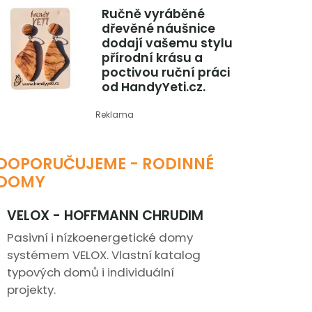
Ručně vyráběné
dřevěné náušnice
dodají vašemu stylu
přírodní krásu a
poctivou ruční práci
od HandyYeti.cz.
Reklama
DOPORUČUJEME - RODINNÉ
DOMY
VELOX - HOFFMANN CHRUDIM
Pasivní i nízkoenergetické domy
systémem VELOX. Vlastní katalog
typových domů i individuální
projekty.